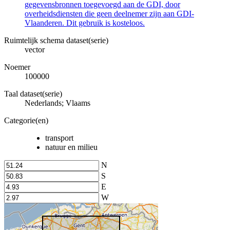
gegevensbronnen toegevoegd aan de GDI, door
overheidsdiensten die geen deelnemer zijn aan GDI-
Vlaanderen. Dit gebruik is kosteloos.
Ruimtelijk schema dataset(serie)
vector
Noemer
100000
Taal dataset(serie)
Nederlands; Vlaams
Categorie(en)
transport
natuur en milieu
N
S
E
W