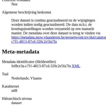
Nee
Algemene beschrijving herkomst
Deze dataset is continu geactualiseerd en de wijzigingen
worden indien nodig geactualiseerd. De data m.b.t. de
keuringsinstellingen worden verzameld op een manuele
manier. De metadata over deze dataset is terug te vinden via
https://metadata.mow.vlaanderen.be/geonetwork/srv/dut/catalog
c7f1-4813-87cd-320c2e5fa7fa
Meta-metadata
Metadata identificator (fileIdentifier)
fef8ce3a-c7f1-4813-87cd-320c2e5fa7fa
XML
Taal
Nederlands; Vlaams
Karakterset
utf8
Hiërarchisch niveau
dataset