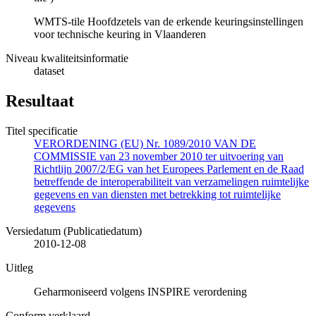
WMTS-tile Hoofdzetels van de erkende keuringsinstellingen
voor technische keuring in Vlaanderen
Niveau kwaliteitsinformatie
dataset
Resultaat
Titel specificatie
VERORDENING (EU) Nr. 1089/2010 VAN DE
COMMISSIE van 23 november 2010 ter uitvoering van
Richtlijn 2007/2/EG van het Europees Parlement en de Raad
betreffende de interoperabiliteit van verzamelingen ruimtelijke
gegevens en van diensten met betrekking tot ruimtelijke
gegevens
Versiedatum (Publicatiedatum)
2010-12-08
Uitleg
Geharmoniseerd volgens INSPIRE verordening
Conform verklaard