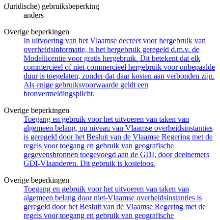
(Juridische) gebruiksbeperking
anders
Overige beperkingen
In uitvoering van het Vlaamse decreet voor hergebruik van
overheidsinformatie, is het hergebruik geregeld d.m.v. de
Modellicentie voor gratis hergebruik. Dit betekent dat elk
commercieel of niet-commercieel hergebruik voor onbepaalde
duur is toegelaten, zonder dat daar kosten aan verbonden zijn.
Als enige gebruiksvoorwaarde geldt een
bronvermeldingsplicht.
Overige beperkingen
Toegang en gebruik voor het uitvoeren van taken van
algemeen belang, op niveau van Vlaamse overheidsinstanties
is geregeld door het Besluit van de Vlaamse Regering met de
regels voor toegang en gebruik van geografische
gegevensbronnen toegevoegd aan de GDI, door deelnemers
GDI-Vlaanderen. Dit gebruik is kosteloos.
Overige beperkingen
Toegang en gebruik voor het uitvoeren van taken van
algemeen belang door niet-Vlaamse overheidsinstanties is
geregeld door het Besluit van de Vlaamse Regering met de
regels voor toegang en gebruik van geografische