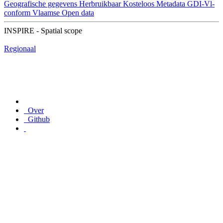
Geografische gegevens
Herbruikbaar
Kosteloos
Metadata GDI-Vl-
conform
Vlaamse Open data
INSPIRE - Spatial scope
Regionaal
Over
Github