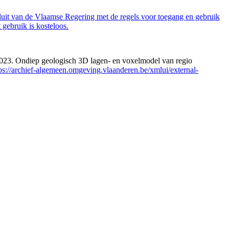
luit van de Vlaamse Regering met de regels voor toegang en gebruik
gebruik is kosteloos.
 2023. Ondiep geologisch 3D lagen- en voxelmodel van regio
ps://archief-algemeen.omgeving.vlaanderen.be/xmlui/external-