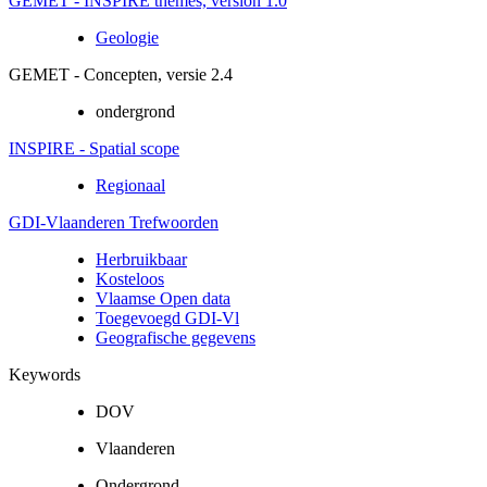
GEMET - INSPIRE themes, version 1.0
Geologie
GEMET - Concepten, versie 2.4
ondergrond
INSPIRE - Spatial scope
Regionaal
GDI-Vlaanderen Trefwoorden
Herbruikbaar
Kosteloos
Vlaamse Open data
Toegevoegd GDI-Vl
Geografische gegevens
Keywords
DOV
Vlaanderen
Ondergrond