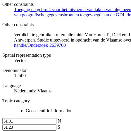
Other constraints
Toegang en gebruik voor het uitvoeren van taken van algemeen 
van geografische gegevensbronnen toegevoegd aan de GDI, door
Other constraints
Verplicht te gebruiken referentie luidt: Van Haren T., Decker
Antwerpen. Studie uitgevoerd in opdracht van de Vlaamse o
handle/Onderzoek-2639700
Spatial representation type
Vector
Denominator
12500
Language
Nederlands; Vlaams
Topic category
Geoscientific information
N
S