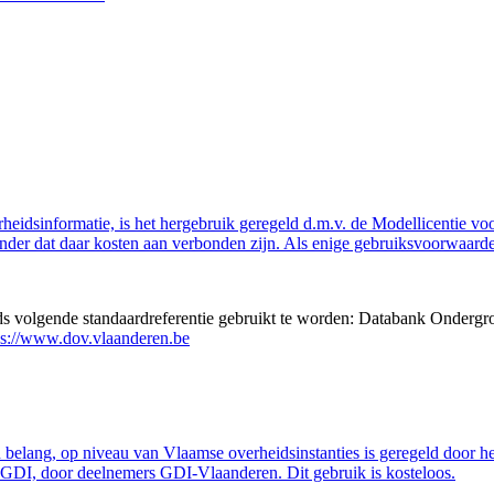
eidsinformatie, is het hergebruik geregeld d.m.v. de Modellicentie voor
nder dat daar kosten aan verbonden zijn. Als enige gebruiksvoorwaarde
eds volgende standaardreferentie gebruikt te worden: Databank Ondergr
ps://www.dov.vlaanderen.be
belang, op niveau van Vlaamse overheidsinstanties is geregeld door h
GDI, door deelnemers GDI-Vlaanderen. Dit gebruik is kosteloos.