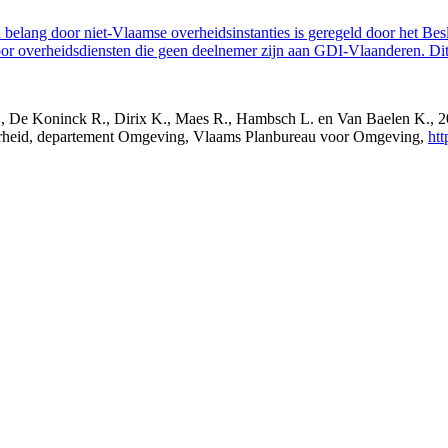
belang door niet-Vlaamse overheidsinstanties is geregeld door het Bes
 overheidsdiensten die geen deelnemer zijn aan GDI-Vlaanderen. Dit 
s J., De Koninck R., Dirix K., Maes R., Hambsch L. en Van Baelen K.,
verheid, departement Omgeving, Vlaams Planbureau voor Omgeving,
htt