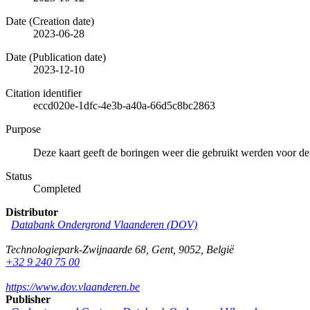
Date (Creation date)
2023-06-28
Date (Publication date)
2023-12-10
Citation identifier
eccd020e-1dfc-4e3b-a40a-66d5c8bc2863
Purpose
Deze kaart geeft de boringen weer die gebruikt werden voor de
Status
Completed
Distributor
Databank Ondergrond Vlaanderen (DOV)
Technologiepark-Zwijnaarde 68
,
Gent
,
9052
,
België
+32 9 240 75 00
https://www.dov.vlaanderen.be
Publisher