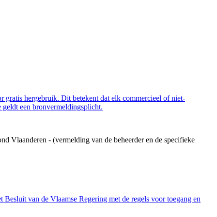
 gratis hergebruik. Dit betekent dat elk commercieel of niet-
 geldt een bronvermeldingsplicht.
ond Vlaanderen - (vermelding van de beheerder en de specifieke
et Besluit van de Vlaamse Regering met de regels voor toegang en