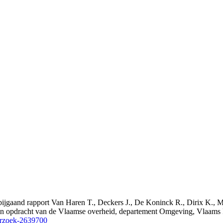
et bijgaand rapport Van Haren T., Deckers J., De Koninck R., Dirix K
d in opdracht van de Vlaamse overheid, departement Omgeving, Vlaam
erzoek-2639700