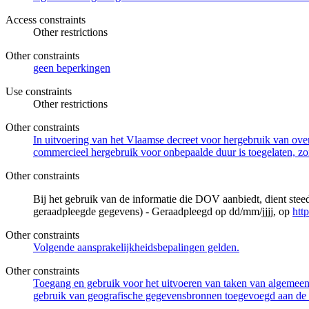
Access constraints
Other restrictions
Other constraints
geen beperkingen
Use constraints
Other restrictions
Other constraints
In uitvoering van het Vlaamse decreet voor hergebruik van overh
commercieel hergebruik voor onbepaalde duur is toegelaten, zo
Other constraints
Bij het gebruik van de informatie die DOV aanbiedt, dient ste
geraadpleegde gegevens) - Geraadpleegd op dd/mm/jjjj, op
htt
Other constraints
Volgende aansprakelijkheidsbepalingen gelden.
Other constraints
Toegang en gebruik voor het uitvoeren van taken van algemeen 
gebruik van geografische gegevensbronnen toegevoegd aan de 