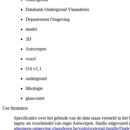
Databank Ondergrond Vlaanderen
Departement Omgeving
model
3D
Antwerpen
voxel
OA v1.1
ondergrond
lithologie
glauconiet
Use limitation
Specificaties over het gebruik van de data staan vermeld in h
lagen- en voxelmodel van regio Antwerpen. Studie uitgevoer
algemeen.omgeving.vlaanderen.be/xmlui/external-handle/Ond