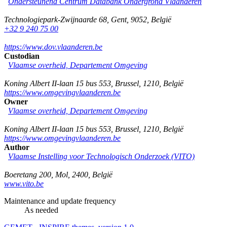
Ondersteunend Centrum Databank Ondergrond Vlaanderen
Technologiepark-Zwijnaarde 68
,
Gent
,
9052
,
België
+32 9 240 75 00
https://www.dov.vlaanderen.be
Custodian
Vlaamse overheid, Departement Omgeving
Koning Albert II-laan 15 bus 553
,
Brussel
,
1210
,
België
https://www.omgevingvlaanderen.be
Owner
Vlaamse overheid, Departement Omgeving
Koning Albert II-laan 15 bus 553
,
Brussel
,
1210
,
België
https://www.omgevingvlaanderen.be
Author
Vlaamse Instelling voor Technologisch Onderzoek (VITO)
Boeretang 200
,
Mol
,
2400
,
België
www.vito.be
Maintenance and update frequency
As needed