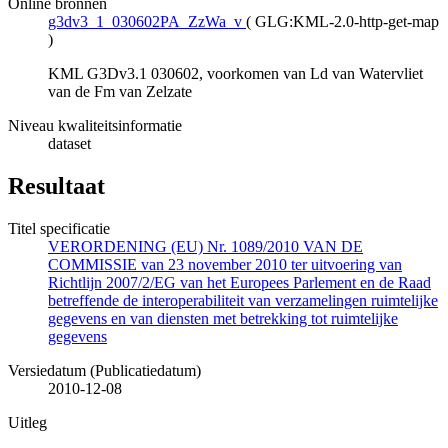
Online bronnen
g3dv3_1_030602PA_ZzWa_v
(
GLG:KML-2.0-http-get-map
)
KML G3Dv3.1 030602, voorkomen van Ld van Watervliet
van de Fm van Zelzate
Niveau kwaliteitsinformatie
dataset
Resultaat
Titel specificatie
VERORDENING (EU) Nr. 1089/2010 VAN DE
COMMISSIE van 23 november 2010 ter uitvoering van
Richtlijn 2007/2/EG van het Europees Parlement en de Raad
betreffende de interoperabiliteit van verzamelingen ruimtelijke
gegevens en van diensten met betrekking tot ruimtelijke
gegevens
Versiedatum (Publicatiedatum)
2010-12-08
Uitleg