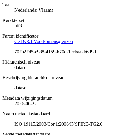
Taal
Nederlands; Vlaams
Karakterset
utf8
Parent identificator
G3Dv3.1 Voorkomensgrenzen
707a27d5-c988-4159-b70d-1eebaa2b6d9d
Hiërarchisch niveau
dataset
Beschrijving hiërarchisch niveau
dataset
Metadata wijzigingsdatum
2026-06-22
Naam metadatastandaard
ISO 19115/2003/Cor.1:2006/INSPIRE-TG2.0
Versie metadatastandaard