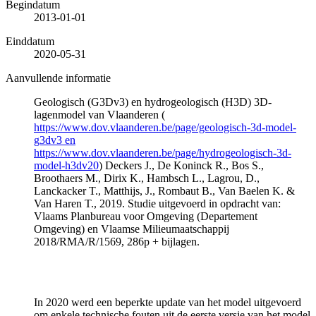
Begindatum
2013-01-01
Einddatum
2020-05-31
Aanvullende informatie
Geologisch (G3Dv3) en hydrogeologisch (H3D) 3D-
lagenmodel van Vlaanderen (
https://www.dov.vlaanderen.be/page/geologisch-3d-model-
g3dv3 en
https://www.dov.vlaanderen.be/page/hydrogeologisch-3d-
model-h3dv20
) Deckers J., De Koninck R., Bos S.,
Broothaers M., Dirix K., Hambsch L., Lagrou, D.,
Lanckacker T., Matthijs, J., Rombaut B., Van Baelen K. &
Van Haren T., 2019. Studie uitgevoerd in opdracht van:
Vlaams Planbureau voor Omgeving (Departement
Omgeving) en Vlaamse Milieumaatschappij
2018/RMA/R/1569, 286p + bijlagen.
In 2020 werd een beperkte update van het model uitgevoerd
om enkele technische fouten uit de eerste versie van het model