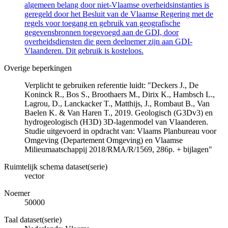
algemeen belang door niet-Vlaamse overheidsinstanties is
geregeld door het Besluit van de Vlaamse Regering met de
regels voor toegang en gebruik van geografische
gegevensbronnen toegevoegd aan de GDI, door
overheidsdiensten die geen deelnemer zijn aan GDI-
Vlaanderen. Dit gebruik is kosteloos.
Overige beperkingen
Verplicht te gebruiken referentie luidt: "Deckers J., De
Koninck R., Bos S., Broothaers M., Dirix K., Hambsch L.,
Lagrou, D., Lanckacker T., Matthijs, J., Rombaut B., Van
Baelen K. & Van Haren T., 2019. Geologisch (G3Dv3) en
hydrogeologisch (H3D) 3D-lagenmodel van Vlaanderen.
Studie uitgevoerd in opdracht van: Vlaams Planbureau voor
Omgeving (Departement Omgeving) en Vlaamse
Milieumaatschappij 2018/RMA/R/1569, 286p. + bijlagen"
Ruimtelijk schema dataset(serie)
vector
Noemer
50000
Taal dataset(serie)