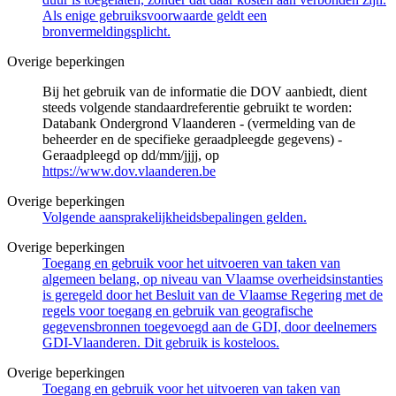
Als enige gebruiksvoorwaarde geldt een
bronvermeldingsplicht.
Overige beperkingen
Bij het gebruik van de informatie die DOV aanbiedt, dient
steeds volgende standaardreferentie gebruikt te worden:
Databank Ondergrond Vlaanderen - (vermelding van de
beheerder en de specifieke geraadpleegde gegevens) -
Geraadpleegd op dd/mm/jjjj, op
https://www.dov.vlaanderen.be
Overige beperkingen
Volgende aansprakelijkheidsbepalingen gelden.
Overige beperkingen
Toegang en gebruik voor het uitvoeren van taken van
algemeen belang, op niveau van Vlaamse overheidsinstanties
is geregeld door het Besluit van de Vlaamse Regering met de
regels voor toegang en gebruik van geografische
gegevensbronnen toegevoegd aan de GDI, door deelnemers
GDI-Vlaanderen. Dit gebruik is kosteloos.
Overige beperkingen
Toegang en gebruik voor het uitvoeren van taken van