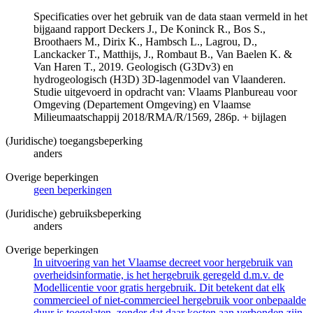
Specificaties over het gebruik van de data staan vermeld in het
bijgaand rapport Deckers J., De Koninck R., Bos S.,
Broothaers M., Dirix K., Hambsch L., Lagrou, D.,
Lanckacker T., Matthijs, J., Rombaut B., Van Baelen K. &
Van Haren T., 2019. Geologisch (G3Dv3) en
hydrogeologisch (H3D) 3D-lagenmodel van Vlaanderen.
Studie uitgevoerd in opdracht van: Vlaams Planbureau voor
Omgeving (Departement Omgeving) en Vlaamse
Milieumaatschappij 2018/RMA/R/1569, 286p. + bijlagen
(Juridische) toegangsbeperking
anders
Overige beperkingen
geen beperkingen
(Juridische) gebruiksbeperking
anders
Overige beperkingen
In uitvoering van het Vlaamse decreet voor hergebruik van
overheidsinformatie, is het hergebruik geregeld d.m.v. de
Modellicentie voor gratis hergebruik. Dit betekent dat elk
commercieel of niet-commercieel hergebruik voor onbepaalde
duur is toegelaten, zonder dat daar kosten aan verbonden zijn.