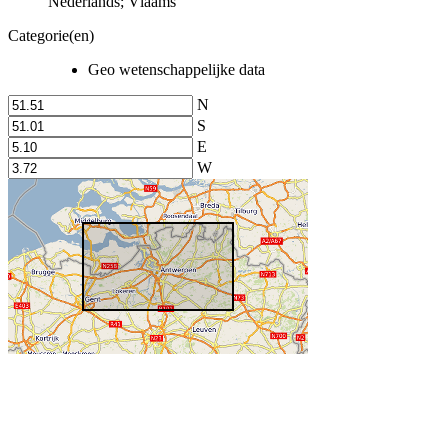
Nederlands; Vlaams
Categorie(en)
Geo wetenschappelijke data
N
S
E
W