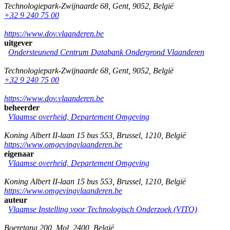
Technologiepark-Zwijnaarde 68
,
Gent
,
9052
,
België
+32 9 240 75 00
https://www.dov.vlaanderen.be
uitgever
Ondersteunend Centrum Databank Ondergrond Vlaanderen
Technologiepark-Zwijnaarde 68
,
Gent
,
9052
,
België
+32 9 240 75 00
https://www.dov.vlaanderen.be
beheerder
Vlaamse overheid, Departement Omgeving
Koning Albert II-laan 15 bus 553
,
Brussel
,
1210
,
België
https://www.omgevingvlaanderen.be
eigenaar
Vlaamse overheid, Departement Omgeving
Koning Albert II-laan 15 bus 553
,
Brussel
,
1210
,
België
https://www.omgevingvlaanderen.be
auteur
Vlaamse Instelling voor Technologisch Onderzoek (VITO)
Boeretang 200
,
Mol
,
2400
,
België