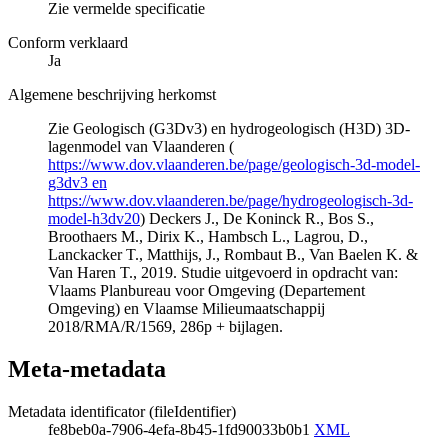
Zie vermelde specificatie
Conform verklaard
Ja
Algemene beschrijving herkomst
Zie Geologisch (G3Dv3) en hydrogeologisch (H3D) 3D-
lagenmodel van Vlaanderen (
https://www.dov.vlaanderen.be/page/geologisch-3d-model-
g3dv3 en
https://www.dov.vlaanderen.be/page/hydrogeologisch-3d-
model-h3dv20
) Deckers J., De Koninck R., Bos S.,
Broothaers M., Dirix K., Hambsch L., Lagrou, D.,
Lanckacker T., Matthijs, J., Rombaut B., Van Baelen K. &
Van Haren T., 2019. Studie uitgevoerd in opdracht van:
Vlaams Planbureau voor Omgeving (Departement
Omgeving) en Vlaamse Milieumaatschappij
2018/RMA/R/1569, 286p + bijlagen.
Meta-metadata
Metadata identificator (fileIdentifier)
fe8beb0a-7906-4efa-8b45-1fd90033b0b1
XML