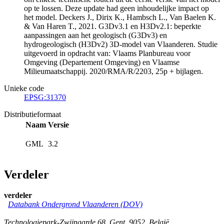
op te lossen. Deze update had geen inhoudelijke impact op
het model. Deckers J., Dirix K., Hambsch L., Van Baelen K.
& Van Haren T., 2021. G3Dv3.1 en H3Dv2.1: beperkte
aanpassingen aan het geologisch (G3Dv3) en
hydrogeologisch (H3Dv2) 3D-model van Vlaanderen. Studie
uitgevoerd in opdracht van: Vlaams Planbureau voor
Omgeving (Departement Omgeving) en Vlaamse
Milieumaatschappij. 2020/RMA/R/2203, 25p + bijlagen.
Unieke code
EPSG:31370
Distributieformaat
Naam
Versie
GML
3.2
Verdeler
verdeler
Databank Ondergrond Vlaanderen (DOV)
Technologiepark-Zwijnaarde 68
,
Gent
,
9052
,
België