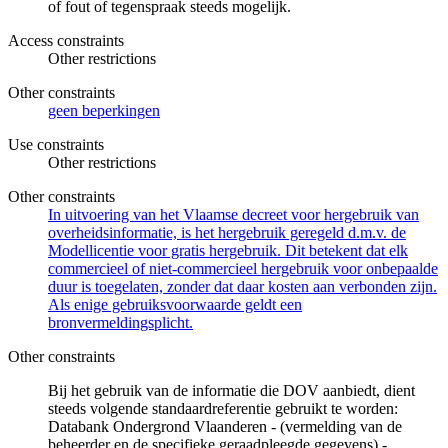
of fout of tegenspraak steeds mogelijk.
Access constraints
Other restrictions
Other constraints
geen beperkingen
Use constraints
Other restrictions
Other constraints
In uitvoering van het Vlaamse decreet voor hergebruik van
overheidsinformatie, is het hergebruik geregeld d.m.v. de
Modellicentie voor gratis hergebruik. Dit betekent dat elk
commercieel of niet-commercieel hergebruik voor onbepaalde
duur is toegelaten, zonder dat daar kosten aan verbonden zijn.
Als enige gebruiksvoorwaarde geldt een
bronvermeldingsplicht.
Other constraints
Bij het gebruik van de informatie die DOV aanbiedt, dient
steeds volgende standaardreferentie gebruikt te worden:
Databank Ondergrond Vlaanderen - (vermelding van de
beheerder en de specifieke geraadpleegde gegevens) -