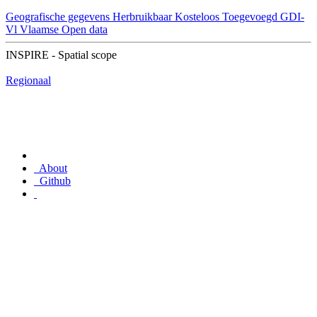
Geografische gegevens
Herbruikbaar
Kosteloos
Toegevoegd GDI-
Vl
Vlaamse Open data
INSPIRE - Spatial scope
Regionaal
About
Github