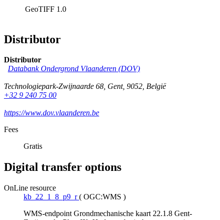
GeoTIFF
1.0
Distributor
Distributor
Databank Ondergrond Vlaanderen (DOV)
Technologiepark-Zwijnaarde 68
,
Gent
,
9052
,
België
+32 9 240 75 00
https://www.dov.vlaanderen.be
Fees
Gratis
Digital transfer options
OnLine resource
kb_22_1_8_p9_r
(
OGC:WMS
)
WMS-endpoint Grondmechanische kaart 22.1.8 Gent-