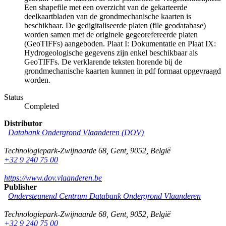
Een shapefile met een overzicht van de gekarteerde
deelkaartbladen van de grondmechanische kaarten is
beschikbaar. De gedigitaliseerde platen (file geodatabase)
worden samen met de originele gegeorefereerde platen
(GeoTIFFs) aangeboden. Plaat I: Dokumentatie en Plaat IX:
Hydrogeologische gegevens zijn enkel beschikbaar als
GeoTIFFs. De verklarende teksten horende bij de
grondmechanische kaarten kunnen in pdf formaat opgevraagd
worden.
Status
Completed
Distributor
Databank Ondergrond Vlaanderen (DOV)
Technologiepark-Zwijnaarde 68
,
Gent
,
9052
,
België
+32 9 240 75 00
https://www.dov.vlaanderen.be
Publisher
Ondersteunend Centrum Databank Ondergrond Vlaanderen
Technologiepark-Zwijnaarde 68
,
Gent
,
9052
,
België
+32 9 240 75 00