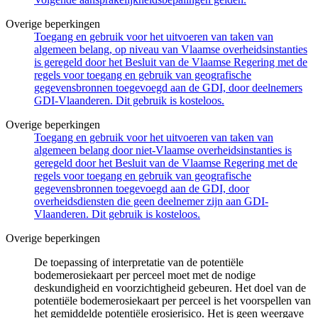
Overige beperkingen
Toegang en gebruik voor het uitvoeren van taken van
algemeen belang, op niveau van Vlaamse overheidsinstanties
is geregeld door het Besluit van de Vlaamse Regering met de
regels voor toegang en gebruik van geografische
gegevensbronnen toegevoegd aan de GDI, door deelnemers
GDI-Vlaanderen. Dit gebruik is kosteloos.
Overige beperkingen
Toegang en gebruik voor het uitvoeren van taken van
algemeen belang door niet-Vlaamse overheidsinstanties is
geregeld door het Besluit van de Vlaamse Regering met de
regels voor toegang en gebruik van geografische
gegevensbronnen toegevoegd aan de GDI, door
overheidsdiensten die geen deelnemer zijn aan GDI-
Vlaanderen. Dit gebruik is kosteloos.
Overige beperkingen
De toepassing of interpretatie van de potentiële
bodemerosiekaart per perceel moet met de nodige
deskundigheid en voorzichtigheid gebeuren. Het doel van de
potentiële bodemerosiekaart per perceel is het voorspellen van
het gemiddelde potentiële erosierisico. Het is geen weergave