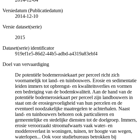
Versiedatum (Publicatiedatum)
2014-12-10
Versie dataset(serie)
2015
Dataset(serie) identificator
919ef1e5-86d2-44b5-adbd-a4319a83ebf4
Doel van vervaardiging
De potentiële bodemerosiekaart per perceel richt zich
voornamelijk tot land- en tuinbouwers. Erosie en sedimentatie
leiden immers tot opbrengst- en kwaliteitsverlies en vormen
een bedreiging van de bodemkwaliteit. Aan de hand van de
potentiële bodemerosiekaart per perceel zijn landbouwers in
staat om de erosiegevoeligheid van hun percelen en de
eventueel noodzakelijke maatregelen te achterhalen. Naast
land- en tuinbouwers behoren ook particulieren en
gemeentelijke en stedelijke diensten tot de doelgroep. Immers,
erosie veroorzaakt stroomafwaarts vaak water- en
modderoverlast in woningen, tuinen, ter hoogte van wegen,
waterlopen... Ook voor studiebureaus betrokken bij