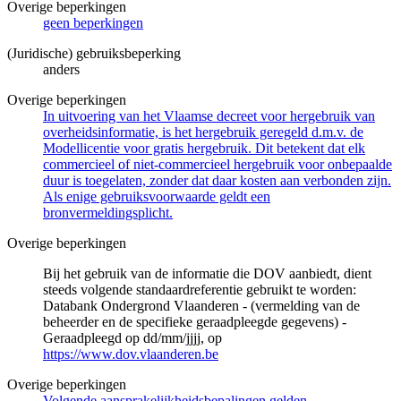
Overige beperkingen
geen beperkingen
(Juridische) gebruiksbeperking
anders
Overige beperkingen
In uitvoering van het Vlaamse decreet voor hergebruik van
overheidsinformatie, is het hergebruik geregeld d.m.v. de
Modellicentie voor gratis hergebruik. Dit betekent dat elk
commercieel of niet-commercieel hergebruik voor onbepaalde
duur is toegelaten, zonder dat daar kosten aan verbonden zijn.
Als enige gebruiksvoorwaarde geldt een
bronvermeldingsplicht.
Overige beperkingen
Bij het gebruik van de informatie die DOV aanbiedt, dient
steeds volgende standaardreferentie gebruikt te worden:
Databank Ondergrond Vlaanderen - (vermelding van de
beheerder en de specifieke geraadpleegde gegevens) -
Geraadpleegd op dd/mm/jjjj, op
https://www.dov.vlaanderen.be
Overige beperkingen
Volgende aansprakelijkheidsbepalingen gelden.