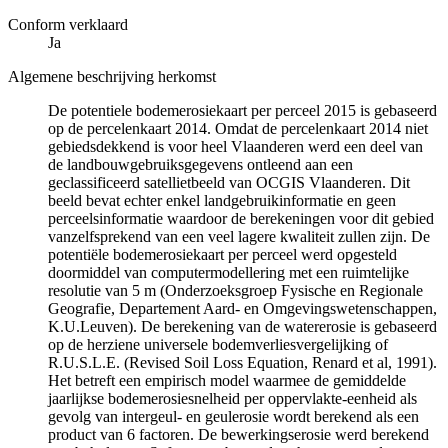
Conform verklaard
Ja
Algemene beschrijving herkomst
De potentiele bodemerosiekaart per perceel 2015 is gebaseerd
op de percelenkaart 2014. Omdat de percelenkaart 2014 niet
gebiedsdekkend is voor heel Vlaanderen werd een deel van
de landbouwgebruiksgegevens ontleend aan een
geclassificeerd satellietbeeld van OCGIS Vlaanderen. Dit
beeld bevat echter enkel landgebruikinformatie en geen
perceelsinformatie waardoor de berekeningen voor dit gebied
vanzelfsprekend van een veel lagere kwaliteit zullen zijn. De
potentiële bodemerosiekaart per perceel werd opgesteld
doormiddel van computermodellering met een ruimtelijke
resolutie van 5 m (Onderzoeksgroep Fysische en Regionale
Geografie, Departement Aard- en Omgevingswetenschappen,
K.U.Leuven). De berekening van de watererosie is gebaseerd
op de herziene universele bodemverliesvergelijking of
R.U.S.L.E. (Revised Soil Loss Equation, Renard et al, 1991).
Het betreft een empirisch model waarmee de gemiddelde
jaarlijkse bodemerosiesnelheid per oppervlakte-eenheid als
gevolg van intergeul- en geulerosie wordt berekend als een
product van 6 factoren. De bewerkingserosie werd berekend