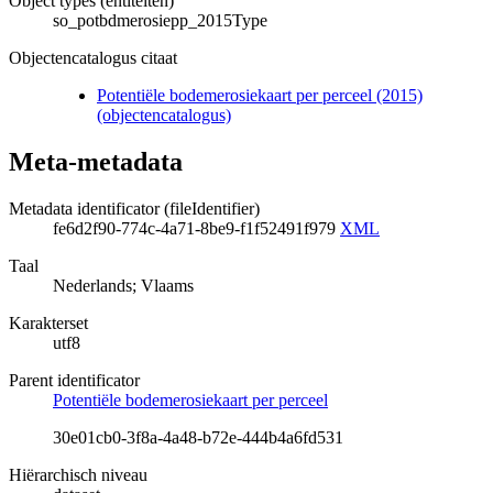
Object types (entiteiten)
so_potbdmerosiepp_2015Type
Objectencatalogus citaat
Potentiële bodemerosiekaart per perceel (2015)
(objectencatalogus)
Meta-metadata
Metadata identificator (fileIdentifier)
fe6d2f90-774c-4a71-8be9-f1f52491f979
XML
Taal
Nederlands; Vlaams
Karakterset
utf8
Parent identificator
Potentiële bodemerosiekaart per perceel
30e01cb0-3f8a-4a48-b72e-444b4a6fd531
Hiërarchisch niveau