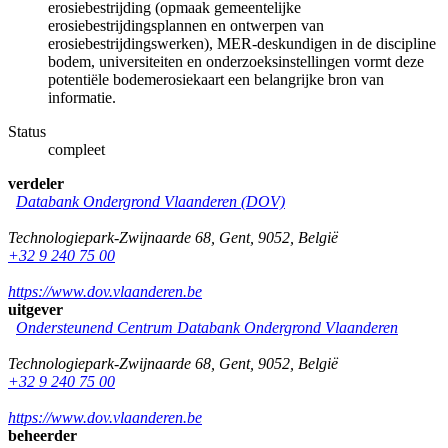
erosiebestrijding (opmaak gemeentelijke
erosiebestrijdingsplannen en ontwerpen van
erosiebestrijdingswerken), MER-deskundigen in de discipline
bodem, universiteiten en onderzoeksinstellingen vormt deze
potentiële bodemerosiekaart een belangrijke bron van
informatie.
Status
compleet
verdeler
Databank Ondergrond Vlaanderen (DOV)
Technologiepark-Zwijnaarde 68
,
Gent
,
9052
,
België
+32 9 240 75 00
https://www.dov.vlaanderen.be
uitgever
Ondersteunend Centrum Databank Ondergrond Vlaanderen
Technologiepark-Zwijnaarde 68
,
Gent
,
9052
,
België
+32 9 240 75 00
https://www.dov.vlaanderen.be
beheerder