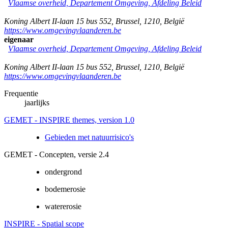
Vlaamse overheid, Departement Omgeving, Afdeling Beleid
Koning Albert II-laan 15 bus 552
,
Brussel
,
1210
,
België
https://www.omgevingvlaanderen.be
eigenaar
Vlaamse overheid, Departement Omgeving, Afdeling Beleid
Koning Albert II-laan 15 bus 552
,
Brussel
,
1210
,
België
https://www.omgevingvlaanderen.be
Frequentie
jaarlijks
GEMET - INSPIRE themes, version 1.0
Gebieden met natuurrisico's
GEMET - Concepten, versie 2.4
ondergrond
bodemerosie
watererosie
INSPIRE - Spatial scope