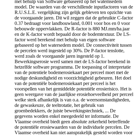
met behulp van Software gebaseerd op het watemsedem
model. De waarden van de verschillende inputfactoren van de
R.U.S.L.E. vergelijking zijn gelijk gebleven ten opzichte van
de voorgaande jaren. Dit wil zeggen dat de gebruikte C-factor
0.37 bedraagt voor landbouwland, 0.001 voor bos en 0 voor
bebouwde oppervlakken. De R-factor is 880 MJ.mm/ha.jaar
en de K-factor wordt bepaald door de bodemtextuur. De LS-
factor werd berekend met behulp van eigen software
gebaseerd op het watersedem model. De connectiviteit tussen
de percelen werd ingesteld op 30%. De P-factor tenslotte,
werd zoals de voorgaande jaren ingesteld op 1.
Bewerkingserosie werd samen met de LS-factor berekend in
hetzelfde software programma. De toepassing of interpretatie
van de potentiele bodemerosiekaart per perceel moet met de
nodige deskundigheid en voorzichtigheid gebeuren. Het doel
van de potentiële bodemerosiekaart per perceel is het
voorspellen van het gemiddelde potentiële erosierisico. Het is
geen weergave van de jaarlijkse erosiehoeveelheid per perceel
welke sterk afhankelijk is van o.a. de weersomstandigheden,
de gewaskeuze, de teeltrotatie, het gebruik van
groenbedekkers, de juiste bewerkingstechniek, ... De
gegevens worden enkel meegedeeld ter informatie. De
Vlaamse overheid biedt geen absolute zekerheid betreffende
de potentiële erosiewaarden van de individuele percelen. De
Vlaamse overheid kan niet aansprakelijk gesteld worden voor