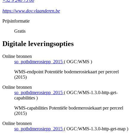
+32 9 240 75 00
https://www.dov.vlaanderen.be
Prijsinformatie
Gratis
Digitale leveringsopties
Online bronnen
so_potbdmerosiepp_2015
(
OGC:WMS
)
WMS-endpoint Potentiële bodemerosiekaart per perceel
(2015)
Online bronnen
so_potbdmerosiepp_2015
(
OGC:WMS-1.3.0-http-get-
capabilities
)
WMS-capabilities Potentiële bodemerosiekaart per perceel
(2015)
Online bronnen
so_potbdmerosiepp_2015
(
OGC:WMS-1.3.0-http-get-map
)