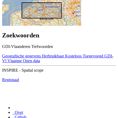
Zoekwoorden
GDI-Vlaanderen Trefwoorden
Geografische gegevens
Herbruikbaar
Kosteloos
Toegevoegd GDI-
Vl
Vlaamse Open data
INSPIRE - Spatial scope
Regionaal
Over
Github