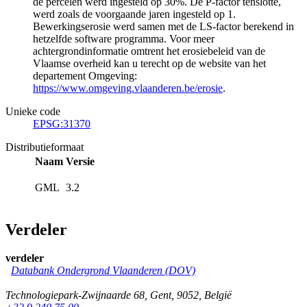
de percelen werd ingesteld op 30%. De P-factor tenslotte,
werd zoals de voorgaande jaren ingesteld op 1.
Bewerkingserosie werd samen met de LS-factor berekend in
hetzelfde software programma. Voor meer
achtergrondinformatie omtrent het erosiebeleid van de
Vlaamse overheid kan u terecht op de website van het
departement Omgeving:
https://www.omgeving.vlaanderen.be/erosie
.
Unieke code
EPSG:31370
Distributieformaat
Naam
Versie
GML
3.2
Verdeler
verdeler
Databank Ondergrond Vlaanderen (DOV)
Technologiepark-Zwijnaarde 68
,
Gent
,
9052
,
België