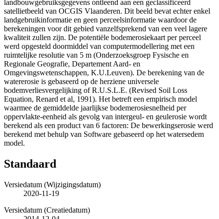
landbouwgebruiksgegevens ontleend aan een geclassificeerd
satellietbeeld van OCGIS Vlaanderen. Dit beeld bevat echter enkel
landgebruikinformatie en geen perceelsinformatie waardoor de
berekeningen voor dit gebied vanzelfsprekend van een veel lagere
kwaliteit zullen zijn. De potentiële bodemerosiekaart per perceel
werd opgesteld doormiddel van computermodellering met een
ruimtelijke resolutie van 5 m (Onderzoeksgroep Fysische en
Regionale Geografie, Departement Aard- en
Omgevingswetenschappen, K.U.Leuven). De berekening van de
watererosie is gebaseerd op de herziene universele
bodemverliesvergelijking of R.U.S.L.E. (Revised Soil Loss
Equation, Renard et al, 1991). Het betreft een empirisch model
waarmee de gemiddelde jaarlijkse bodemerosiesnelheid per
oppervlakte-eenheid als gevolg van intergeul- en geulerosie wordt
berekend als een product van 6 factoren: De bewerkingserosie werd
berekend met behulp van Software gebaseerd op het watersedem
model.
Standaard
Versiedatum (Wijzigingsdatum)
2020-11-19
Versiedatum (Creatiedatum)
2014-12-04