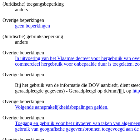
(Juridische) toegangsbeperking
anders
Overige beperkingen
geen beperkingen
(Juridische) gebruiksbeperking
anders
Overige beperkingen
In uitvoering van het Vlaamse decreet voor hergebruik van overh
commercieel hergebruik voor onbepaalde duur is toegelaten, zo
Overige beperkingen
Bij het gebruik van de informatie die DOV aanbiedt, dient ste
geraadpleegde gegevens) - Geraadpleegd op dd/mm/jjjj, op
htt
Overige beperkingen
Volgende aansprakelijkheidsbepalingen gelden.
Overige beperkingen
Toegang en gebruik voor het uitvoeren van taken van algemeen 
gebruik van geografische gegevensbronnen toegevoegd aan de 
Overige beperkingen