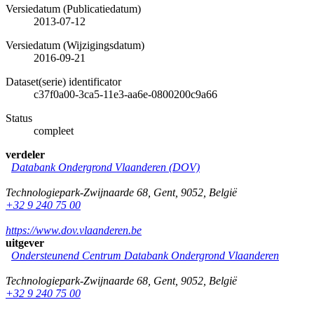
Versiedatum (Publicatiedatum)
2013-07-12
Versiedatum (Wijzigingsdatum)
2016-09-21
Dataset(serie) identificator
c37f0a00-3ca5-11e3-aa6e-0800200c9a66
Status
compleet
verdeler
Databank Ondergrond Vlaanderen (DOV)
Technologiepark-Zwijnaarde 68
,
Gent
,
9052
,
België
+32 9 240 75 00
https://www.dov.vlaanderen.be
uitgever
Ondersteunend Centrum Databank Ondergrond Vlaanderen
Technologiepark-Zwijnaarde 68
,
Gent
,
9052
,
België
+32 9 240 75 00