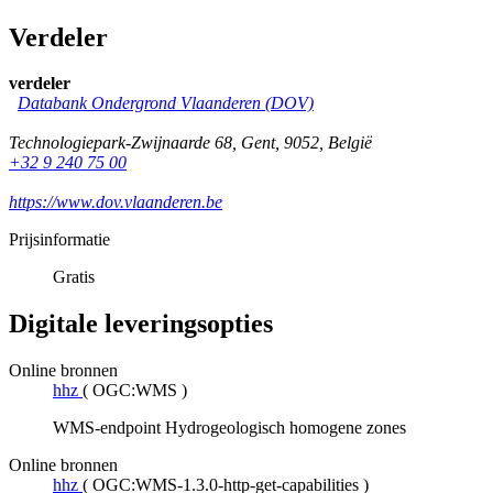
Verdeler
verdeler
Databank Ondergrond Vlaanderen (DOV)
Technologiepark-Zwijnaarde 68
,
Gent
,
9052
,
België
+32 9 240 75 00
https://www.dov.vlaanderen.be
Prijsinformatie
Gratis
Digitale leveringsopties
Online bronnen
hhz
(
OGC:WMS
)
WMS-endpoint Hydrogeologisch homogene zones
Online bronnen
hhz
(
OGC:WMS-1.3.0-http-get-capabilities
)