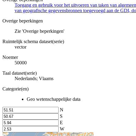
Toegang en gebruik voor het uitvoeren van taken van algemeen 
van geografische gegevensbronnen toegevoegd aan de GDI, door
Overige beperkingen
Zie 'Overige beperkingen'
Ruimtelijk schema dataset(serie)
vector
Noemer
50000
Taal dataset(serie)
Nederlands; Vlaams
Categorie(en)
Geo wetenschappelijke data
N
S
E
W