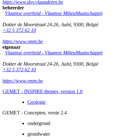
https://www.dov.vlaanderen.be
beheerder
Vlaamse overheid - Vlaamse MilieuMaatschappij
Dokter de Moorstraat 24-26
,
Aalst
,
9300
,
België
+32 5 372 62 10
https://www.vmm.be
eigenaar
Vlaamse overheid - Vlaamse MilieuMaatschappij
Dokter de Moorstraat 24-26
,
Aalst
,
9300
,
België
+32 5 372 62 10
https://www.vmm.be
GEMET - INSPIRE themes, version 1.0
Geologie
GEMET - Concepten, versie 2.4
ondergrond
grondwater