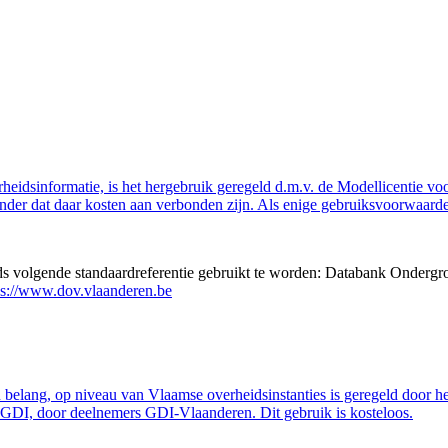
eidsinformatie, is het hergebruik geregeld d.m.v. de Modellicentie voor
nder dat daar kosten aan verbonden zijn. Als enige gebruiksvoorwaarde
eds volgende standaardreferentie gebruikt te worden: Databank Ondergr
ps://www.dov.vlaanderen.be
belang, op niveau van Vlaamse overheidsinstanties is geregeld door h
GDI, door deelnemers GDI-Vlaanderen. Dit gebruik is kosteloos.