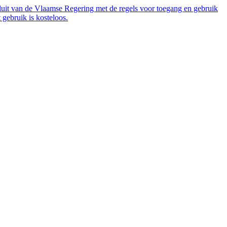
luit van de Vlaamse Regering met de regels voor toegang en gebruik
gebruik is kosteloos.