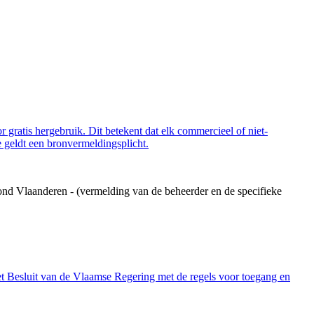
 gratis hergebruik. Dit betekent dat elk commercieel of niet-
 geldt een bronvermeldingsplicht.
ond Vlaanderen - (vermelding van de beheerder en de specifieke
et Besluit van de Vlaamse Regering met de regels voor toegang en