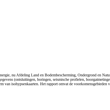
 Energie, nu Afdeling Land en Bodembescherming, Ondergrond en Natu
gevens (ontsluitingen, boringen, seismische profielen, boorgatmetingen
vorm van isohypsenkaarten. Het rapport omvat de voorkomensgebieden va