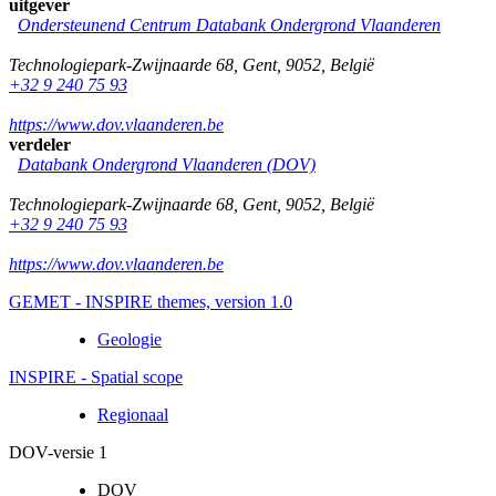
uitgever
Ondersteunend Centrum Databank Ondergrond Vlaanderen
Technologiepark-Zwijnaarde 68
,
Gent
,
9052
,
België
+32 9 240 75 93
https://www.dov.vlaanderen.be
verdeler
Databank Ondergrond Vlaanderen (DOV)
Technologiepark-Zwijnaarde 68
,
Gent
,
9052
,
België
+32 9 240 75 93
https://www.dov.vlaanderen.be
GEMET - INSPIRE themes, version 1.0
Geologie
INSPIRE - Spatial scope
Regionaal
DOV-versie 1
DOV