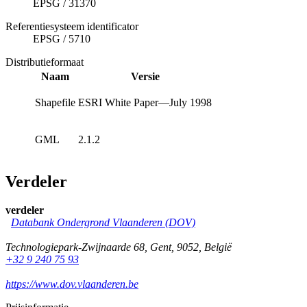
EPSG
/
31370
Referentiesysteem identificator
EPSG
/
5710
Distributieformaat
Naam
Versie
Shapefile
ESRI White Paper—July 1998
GML
2.1.2
Verdeler
verdeler
Databank Ondergrond Vlaanderen (DOV)
Technologiepark-Zwijnaarde 68
,
Gent
,
9052
,
België
+32 9 240 75 93
https://www.dov.vlaanderen.be