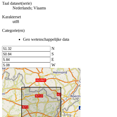
Taal dataset(serie)
Nederlands; Vlaams
Karakterset
utf8
Categorie(en)
Geo wetenschappelijke data
N
S
E
W