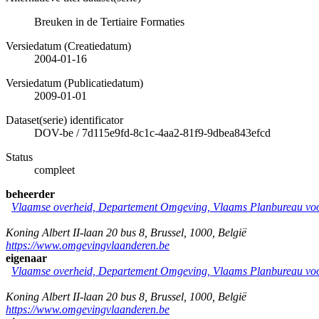
Breuken in de Tertiaire Formaties
Versiedatum (Creatiedatum)
2004-01-16
Versiedatum (Publicatiedatum)
2009-01-01
Dataset(serie) identificator
DOV-be
/
7d115e9fd-8c1c-4aa2-81f9-9dbea843efcd
Status
compleet
beheerder
Vlaamse overheid, Departement Omgeving, Vlaams Planbureau v
Koning Albert II-laan 20 bus 8
,
Brussel
,
1000
,
België
https://www.omgevingvlaanderen.be
eigenaar
Vlaamse overheid, Departement Omgeving, Vlaams Planbureau v
Koning Albert II-laan 20 bus 8
,
Brussel
,
1000
,
België
https://www.omgevingvlaanderen.be