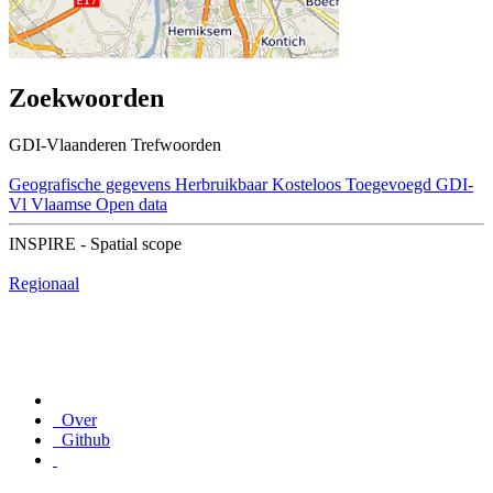
Zoekwoorden
GDI-Vlaanderen Trefwoorden
Geografische gegevens
Herbruikbaar
Kosteloos
Toegevoegd GDI-
Vl
Vlaamse Open data
INSPIRE - Spatial scope
Regionaal
Over
Github