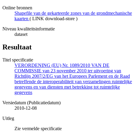
Online bronnen
Shapefile van de gekarteerde zones van de grondmechanische
kaarten
(
LINK download-store
)
Niveau kwaliteitsinformatie
dataset
Resultaat
Titel specificatie
VERORDENING (EU) Nr. 1089/2010 VAN DE
COMMISSIE van 23 november 2010 ter uitvoering van
Richtlijn 2007/2/EG van het Europees Parlement en de Raad
betreffende de interoperabiliteit van verzamelingen ruimtelijke
gegevens en van diensten met betrekking tot ruimtelijke
gegevens
Versiedatum (Publicatiedatum)
2010-12-08
Uitleg
Zie vermelde specificatie