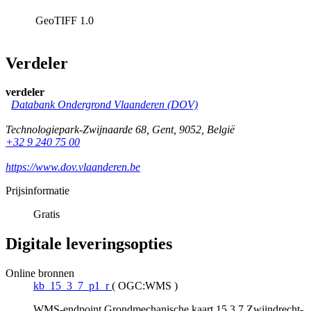
GeoTIFF
1.0
Verdeler
verdeler
Databank Ondergrond Vlaanderen (DOV)
Technologiepark-Zwijnaarde 68
,
Gent
,
9052
,
België
+32 9 240 75 00
https://www.dov.vlaanderen.be
Prijsinformatie
Gratis
Digitale leveringsopties
Online bronnen
kb_15_3_7_p1_r
(
OGC:WMS
)
WMS-endpoint Grondmechanische kaart 15.3.7 Zwijndrecht-