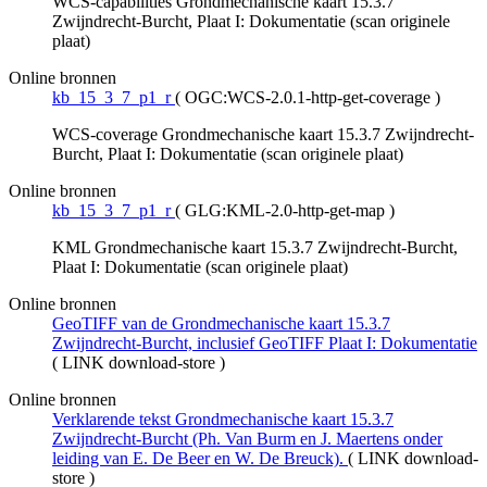
WCS-capabilities Grondmechanische kaart 15.3.7
Zwijndrecht-Burcht, Plaat I: Dokumentatie (scan originele
plaat)
Online bronnen
kb_15_3_7_p1_r
(
OGC:WCS-2.0.1-http-get-coverage
)
WCS-coverage Grondmechanische kaart 15.3.7 Zwijndrecht-
Burcht, Plaat I: Dokumentatie (scan originele plaat)
Online bronnen
kb_15_3_7_p1_r
(
GLG:KML-2.0-http-get-map
)
KML Grondmechanische kaart 15.3.7 Zwijndrecht-Burcht,
Plaat I: Dokumentatie (scan originele plaat)
Online bronnen
GeoTIFF van de Grondmechanische kaart 15.3.7
Zwijndrecht-Burcht, inclusief GeoTIFF Plaat I: Dokumentatie
(
LINK download-store
)
Online bronnen
Verklarende tekst Grondmechanische kaart 15.3.7
Zwijndrecht-Burcht (Ph. Van Burm en J. Maertens onder
leiding van E. De Beer en W. De Breuck).
(
LINK download-
store
)