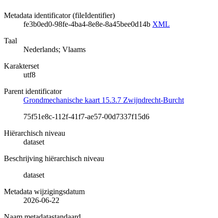
Metadata identificator (fileIdentifier)
fe3b0ed0-98fe-4ba4-8e8e-8a45bee0d14b
XML
Taal
Nederlands; Vlaams
Karakterset
utf8
Parent identificator
Grondmechanische kaart 15.3.7 Zwijndrecht-Burcht
75f51e8c-112f-41f7-ae57-00d7337f15d6
Hiërarchisch niveau
dataset
Beschrijving hiërarchisch niveau
dataset
Metadata wijzigingsdatum
2026-06-22
Naam metadatastandaard