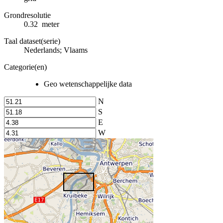
Grondresolutie
0.32 meter
Taal dataset(serie)
Nederlands; Vlaams
Categorie(en)
Geo wetenschappelijke data
N
S
E
W