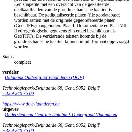
Een shapefile met een overzicht van de gekarteerde
deelkaartbladen van de grondmechanische kaarten is
beschikbaar. De gedigitaliseerde platen (file geodatabase)
worden samen met de originele gegeorefereerde platen
(GeoTIFFs) aangeboden. Plaat I: Dokumentatie en Plaat VII:
Hydrogeologische gegevens zijn enkel beschikbaar als
GeoTIFFs. De verklarende teksten horende bij de
grondmechanische kaarten kunnen in pdf formaat opgevraagd
worden.
Status
compleet
verdeler
Databank Ondergrond Vlaanderen (DOV)
Technologiepark-Zwijnaarde 68
,
Gent
,
9052
,
België
+32 9 240 75 00
https://www.dov.vlaanderen.be
uitgever
Ondersteunend Centrum Databank Ondergrond Vlaanderen
Technologiepark-Zwijnaarde 68
,
Gent
,
9052
,
België
+32 9 240 75 00