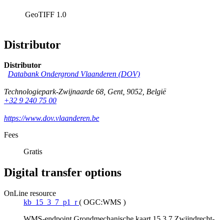
GeoTIFF
1.0
Distributor
Distributor
Databank Ondergrond Vlaanderen (DOV)
Technologiepark-Zwijnaarde 68
,
Gent
,
9052
,
België
+32 9 240 75 00
https://www.dov.vlaanderen.be
Fees
Gratis
Digital transfer options
OnLine resource
kb_15_3_7_p1_r
(
OGC:WMS
)
WMS-endpoint Grondmechanische kaart 15.3.7 Zwijndrecht-