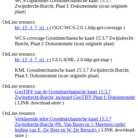
WCS-capabilities Grondmechanische kaart 15.3.7
Zwijndrecht-Burcht, Plaat I: Dokumentatie (scan originele
plaat)
OnLine resource
kb_15_3_7_p1_r
(
OGC:WCS-2.0.1-http-get-coverage
)
WCS-coverage Grondmechanische kaart 15.3.7 Zwijndrecht-
Burcht, Plaat I: Dokumentatie (scan originele plaat)
OnLine resource
kb_15_3_7_p1_r
(
GLG:KML-2.0-http-get-map
)
KML Grondmechanische kaart 15.3.7 Zwijndrecht-Burcht,
Plaat I: Dokumentatie (scan originele plaat)
OnLine resource
GeoTIFF van de Grondmechanische kaart 15.3.7
Zwijndrecht-Burcht, inclusief GeoTIFF Plaat I: Dokumentatie
(
LINK download-store
)
OnLine resource
Verklarende tekst Grondmechanische kaart 15.3.7
Zwijndrecht-Burcht (Ph. Van Burm en J. Maertens onder
leiding van E. De Beer en W. De Breuck).
(
LINK download-
store
)