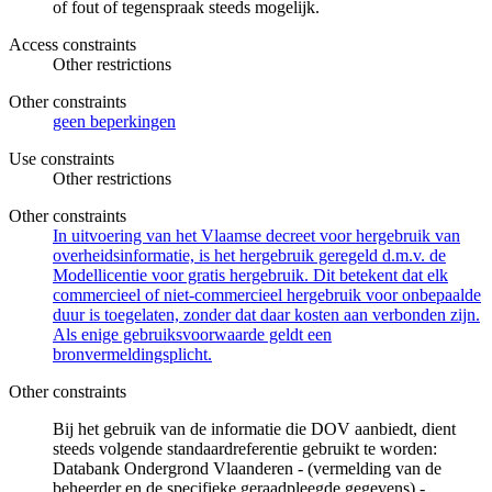
of fout of tegenspraak steeds mogelijk.
Access constraints
Other restrictions
Other constraints
geen beperkingen
Use constraints
Other restrictions
Other constraints
In uitvoering van het Vlaamse decreet voor hergebruik van
overheidsinformatie, is het hergebruik geregeld d.m.v. de
Modellicentie voor gratis hergebruik. Dit betekent dat elk
commercieel of niet-commercieel hergebruik voor onbepaalde
duur is toegelaten, zonder dat daar kosten aan verbonden zijn.
Als enige gebruiksvoorwaarde geldt een
bronvermeldingsplicht.
Other constraints
Bij het gebruik van de informatie die DOV aanbiedt, dient
steeds volgende standaardreferentie gebruikt te worden:
Databank Ondergrond Vlaanderen - (vermelding van de
beheerder en de specifieke geraadpleegde gegevens) -