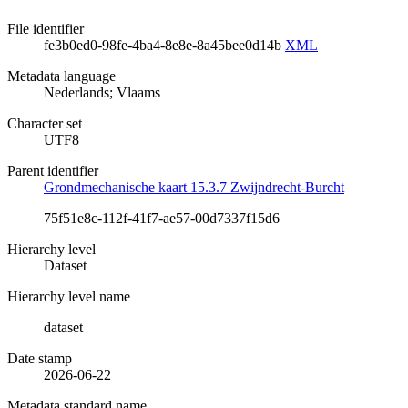
File identifier
fe3b0ed0-98fe-4ba4-8e8e-8a45bee0d14b
XML
Metadata language
Nederlands; Vlaams
Character set
UTF8
Parent identifier
Grondmechanische kaart 15.3.7 Zwijndrecht-Burcht
75f51e8c-112f-41f7-ae57-00d7337f15d6
Hierarchy level
Dataset
Hierarchy level name
dataset
Date stamp
2026-06-22
Metadata standard name