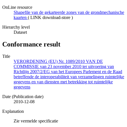
OnLine resource
Shapefile van de gekarteerde zones van de grondmechanische
kaarten
(
LINK download-store
)
Hierarchy level
Dataset
Conformance result
Title
VERORDENING (EU) Nr. 1089/2010 VAN DE
COMMISSIE van 23 november 2010 ter uitvoering van
Richtlijn 2007/2/EG van het Europees Parlement en de Raad
betreffende de interoperabiliteit van verzamelingen ruimtelijke
gegevens en van diensten met betrekking tot ruimtelijke
gegevens
Date (Publication date)
2010-12-08
Explanation
Zie vermelde specificatie