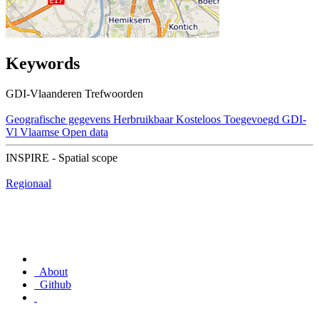
Keywords
GDI-Vlaanderen Trefwoorden
Geografische gegevens
Herbruikbaar
Kosteloos
Toegevoegd GDI-
Vl
Vlaamse Open data
INSPIRE - Spatial scope
Regionaal
About
Github