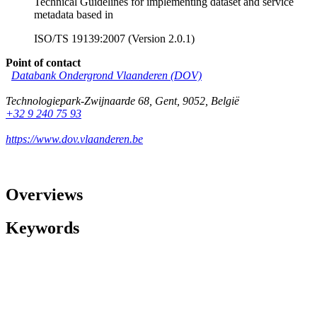
Technical Guidelines for implementing dataset and service
metadata based in
ISO/TS 19139:2007 (Version 2.0.1)
Point of contact
Databank Ondergrond Vlaanderen (DOV)
Technologiepark-Zwijnaarde 68
,
Gent
,
9052
,
België
+32 9 240 75 93
https://www.dov.vlaanderen.be
Overviews
Keywords