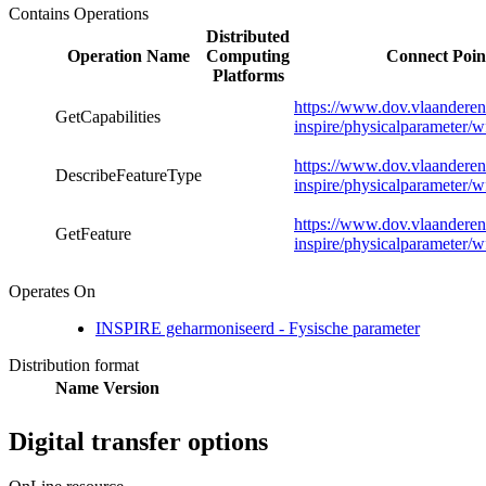
Contains Operations
Distributed
Operation Name
Computing
Connect Poin
Platforms
https://www.dov.vlaanderen
GetCapabilities
inspire/physicalparameter/w
https://www.dov.vlaanderen
DescribeFeatureType
inspire/physicalparameter/w
https://www.dov.vlaanderen
GetFeature
inspire/physicalparameter/w
Operates On
INSPIRE geharmoniseerd - Fysische parameter
Distribution format
Name
Version
Digital transfer options