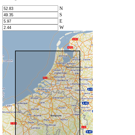
N
S
E
W