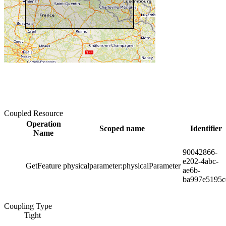
Coupled Resource
Operation
Scoped name
Identifier
Name
90042866-
e202-4abc-
GetFeature
physicalparameter:physicalParameter
ae6b-
ba997e5195c
Coupling Type
Tight