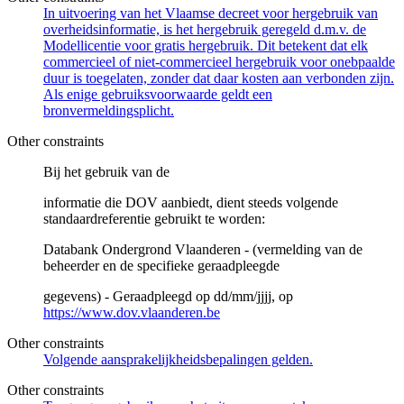
In uitvoering van het Vlaamse decreet voor hergebruik van
overheidsinformatie, is het hergebruik geregeld d.m.v. de
Modellicentie voor gratis hergebruik. Dit betekent dat elk
commercieel of niet-commercieel hergebruik voor onebpaalde
duur is toegelaten, zonder dat daar kosten aan verbonden zijn.
Als enige gebruiksvoorwaarde geldt een
bronvermeldingsplicht.
Other constraints
Bij het gebruik van de
informatie die DOV aanbiedt, dient steeds volgende
standaardreferentie gebruikt te worden:
Databank Ondergrond Vlaanderen - (vermelding van de
beheerder en de specifieke geraadpleegde
gegevens) - Geraadpleegd op dd/mm/jjjj, op
https://www.dov.vlaanderen.be
Other constraints
Volgende aansprakelijkheidsbepalingen gelden.
Other constraints