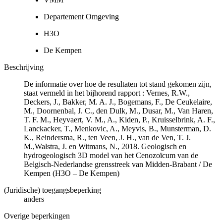
Departement Omgeving
H3O
De Kempen
Beschrijving
De informatie over hoe de resultaten tot stand gekomen zijn,
staat vermeld in het bijhorend rapport : Vernes, R.W.,
Deckers, J., Bakker, M. A. J., Bogemans, F., De Ceukelaire,
M., Doornenbal, J. C., den Dulk, M., Dusar, M., Van Haren,
T. F. M., Heyvaert, V. M., A., Kiden, P., Kruisselbrink, A. F.,
Lanckacker, T., Menkovic, A., Meyvis, B., Munsterman, D.
K., Reindersma, R., ten Veen, J. H., van de Ven, T. J.
M.,Walstra, J. en Witmans, N., 2018. Geologisch en
hydrogeologisch 3D model van het Cenozoïcum van de
Belgisch-Nederlandse grensstreek van Midden-Brabant / De
Kempen (H3O – De Kempen)
(Juridische) toegangsbeperking
anders
Overige beperkingen