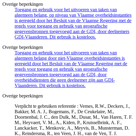
Overige beperkingen
Toegang en gebruik voor het uitvoeren van taken van
algemeen belang, op niveau van Vlaamse overheidsinstanties
is geregeld door het Besluit van de Vlaamse Regering met de
regels voor toegang en gebruik van geografische
gegevensbronnen toegevoegd aan de GDI, door deelnemers
GDI-Vlaanderen. Dit gebruik is kosteloos.
Overige beperkingen
Toegang en gebruik voor het uitvoeren van taken van
algemeen belang door niet-Vlaamse overheidsinstanties is
geregeld door het Besluit van de Vlaamse Regering met de
regels voor toegang en gebruik van geografische
gegevensbronnen toegevoegd aan de GDI, door
overheidsdiensten die geen deelnemer zijn aan GDI-
Vlaanderen. Dit gebruik is kosteloos.
Overige beperkingen
Verplicht te gebruiken referentie : Vernes, R.W., Deckers, J.,
Bakker, M. A. J., Bogemans, F., De Ceukelaire, M.,
Doornenbal, J. C., den Dulk, M., Dusar, M., Van Haren, T. F.
M., Heyvaert, V. M., A., Kiden, P., Kruisselbrink, A. F.,
Lanckacker, T., Menkovic, A., Meyvis, B., Munsterman, D.
K., Reindersma, R., ten Veen, J. H., van de Ven, T. J.