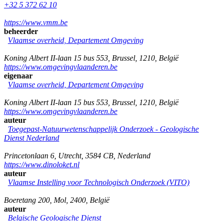
+32 5 372 62 10
https://www.vmm.be
beheerder
Vlaamse overheid, Departement Omgeving
Koning Albert II-laan 15 bus 553
,
Brussel
,
1210
,
België
https://www.omgevingvlaanderen.be
eigenaar
Vlaamse overheid, Departement Omgeving
Koning Albert II-laan 15 bus 553
,
Brussel
,
1210
,
België
https://www.omgevingvlaanderen.be
auteur
Toegepast-Natuurwetenschappelijk Onderzoek - Geologische
Dienst Nederland
Princetonlaan 6
,
Utrecht
,
3584 CB
,
Nederland
https://www.dinoloket.nl
auteur
Vlaamse Instelling voor Technologisch Onderzoek (VITO)
Boeretang 200
,
Mol
,
2400
,
België
auteur
Belgische Geologische Dienst