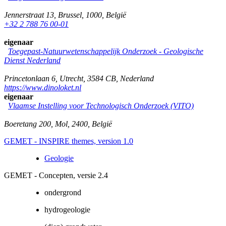
Jennerstraat 13
,
Brussel
,
1000
,
België
+32 2 788 76 00-01
eigenaar
Toegepast-Natuurwetenschappelijk Onderzoek - Geologische
Dienst Nederland
Princetonlaan 6
,
Utrecht
,
3584 CB
,
Nederland
https://www.dinoloket.nl
eigenaar
Vlaamse Instelling voor Technologisch Onderzoek (VITO)
Boeretang 200
,
Mol
,
2400
,
België
GEMET - INSPIRE themes, version 1.0
Geologie
GEMET - Concepten, versie 2.4
ondergrond
hydrogeologie