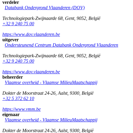
verdeler
Databank Ondergrond Vlaanderen (DOV)
Technologiepark-Zwijnaarde 68
,
Gent
,
9052
,
België
+32 9 240 75 00
https://www.dov.vlaanderen.be
uitgever
Ondersteunend Centrum Databank Ondergrond Vlaanderen
Technologiepark-Zwijnaarde 68
,
Gent
,
9052
,
België
+32 9 240 75 00
https://www.dov.vlaanderen.be
beheerder
Vlaamse overheid - Vlaamse MilieuMaatschappij
Dokter de Moorstraat 24-26
,
Aalst
,
9300
,
België
+32 5 372 62 10
https://www.vmm.be
eigenaar
Vlaamse overheid - Vlaamse MilieuMaatschappij
Dokter de Moorstraat 24-26
,
Aalst
,
9300
,
België