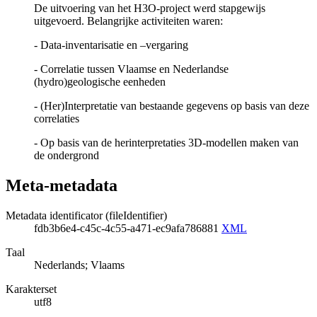
De uitvoering van het H3O-project werd stapgewijs
uitgevoerd. Belangrijke activiteiten waren:
- Data-inventarisatie en –vergaring
- Correlatie tussen Vlaamse en Nederlandse
(hydro)geologische eenheden
- (Her)Interpretatie van bestaande gegevens op basis van deze
correlaties
- Op basis van de herinterpretaties 3D-modellen maken van
de ondergrond
Meta-metadata
Metadata identificator (fileIdentifier)
fdb3b6e4-c45c-4c55-a471-ec9afa786881
XML
Taal
Nederlands; Vlaams
Karakterset
utf8