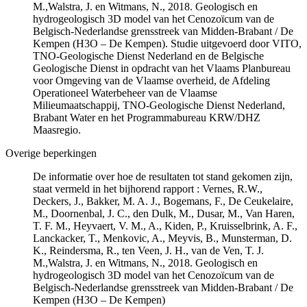
M.,Walstra, J. en Witmans, N., 2018. Geologisch en
hydrogeologisch 3D model van het Cenozoïcum van de
Belgisch-Nederlandse grensstreek van Midden-Brabant / De
Kempen (H3O – De Kempen). Studie uitgevoerd door VITO,
TNO-Geologische Dienst Nederland en de Belgische
Geologische Dienst in opdracht van het Vlaams Planbureau
voor Omgeving van de Vlaamse overheid, de Afdeling
Operationeel Waterbeheer van de Vlaamse
Milieumaatschappij, TNO-Geologische Dienst Nederland,
Brabant Water en het Programmabureau KRW/DHZ
Maasregio.
Overige beperkingen
De informatie over hoe de resultaten tot stand gekomen zijn,
staat vermeld in het bijhorend rapport : Vernes, R.W.,
Deckers, J., Bakker, M. A. J., Bogemans, F., De Ceukelaire,
M., Doornenbal, J. C., den Dulk, M., Dusar, M., Van Haren,
T. F. M., Heyvaert, V. M., A., Kiden, P., Kruisselbrink, A. F.,
Lanckacker, T., Menkovic, A., Meyvis, B., Munsterman, D.
K., Reindersma, R., ten Veen, J. H., van de Ven, T. J.
M.,Walstra, J. en Witmans, N., 2018. Geologisch en
hydrogeologisch 3D model van het Cenozoïcum van de
Belgisch-Nederlandse grensstreek van Midden-Brabant / De
Kempen (H3O – De Kempen)