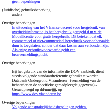
geen beperkingen
(Juridische) gebruiksbeperking
anders
Overige beperkingen
In uitvoering van het Vlaamse decreet voor hergebruik van
overheidsinformatie, is het hergebruik geregeld d.m.v. de
Modellicentie voor gratis hergebruik. Dit betekent dat elk
commercieel of niet-commercieel hergebruik voor onbepaalde
duur is toegelaten, zonder dat daar kosten aan verbonden zijn.
Als enige gebruiksvoorwaarde geldt een
bronvermeldingsplicht.
Overige beperkingen
Bij het gebruik van de informatie die DOV aanbiedt, dient
steeds volgende standaardreferentie gebruikt te worden:
Databank Ondergrond Vlaanderen - (vermelding van de
beheerder en de specifieke geraadpleegde gegevens) -
Geraadpleegd op dd/mm/jjjj, op
https://www.dov.vlaanderen.be
Overige beperkingen
Volgende aansprakelijkheidsbepalingen gelden.