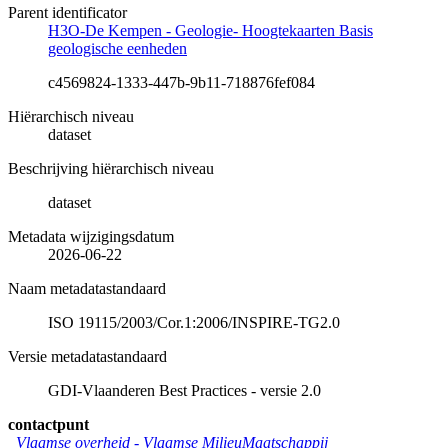
Parent identificator
H3O-De Kempen - Geologie- Hoogtekaarten Basis
geologische eenheden
c4569824-1333-447b-9b11-718876fef084
Hiërarchisch niveau
dataset
Beschrijving hiërarchisch niveau
dataset
Metadata wijzigingsdatum
2026-06-22
Naam metadatastandaard
ISO 19115/2003/Cor.1:2006/INSPIRE-TG2.0
Versie metadatastandaard
GDI-Vlaanderen Best Practices - versie 2.0
contactpunt
Vlaamse overheid - Vlaamse MilieuMaatschappij