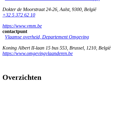
Dokter de Moorstraat 24-26
,
Aalst
,
9300
,
België
+32 5 372 62 10
https://www.vmm.be
contactpunt
Vlaamse overheid, Departement Omgeving
Koning Albert II-laan 15 bus 553
,
Brussel
,
1210
,
België
https://www.omgevingvlaanderen.be
Overzichten