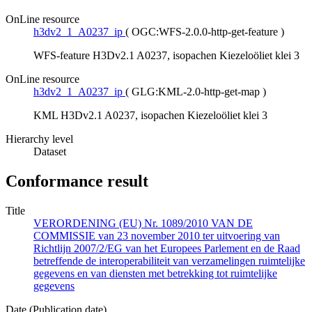
OnLine resource
h3dv2_1_A0237_ip
(
OGC:WFS-2.0.0-http-get-feature
)
WFS-feature H3Dv2.1 A0237, isopachen Kiezeloöliet klei 3
OnLine resource
h3dv2_1_A0237_ip
(
GLG:KML-2.0-http-get-map
)
KML H3Dv2.1 A0237, isopachen Kiezeloöliet klei 3
Hierarchy level
Dataset
Conformance result
Title
VERORDENING (EU) Nr. 1089/2010 VAN DE
COMMISSIE van 23 november 2010 ter uitvoering van
Richtlijn 2007/2/EG van het Europees Parlement en de Raad
betreffende de interoperabiliteit van verzamelingen ruimtelijke
gegevens en van diensten met betrekking tot ruimtelijke
gegevens
Date (Publication date)