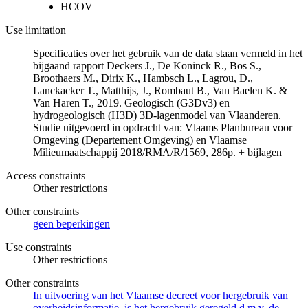
HCOV
Use limitation
Specificaties over het gebruik van de data staan vermeld in het
bijgaand rapport Deckers J., De Koninck R., Bos S.,
Broothaers M., Dirix K., Hambsch L., Lagrou, D.,
Lanckacker T., Matthijs, J., Rombaut B., Van Baelen K. &
Van Haren T., 2019. Geologisch (G3Dv3) en
hydrogeologisch (H3D) 3D-lagenmodel van Vlaanderen.
Studie uitgevoerd in opdracht van: Vlaams Planbureau voor
Omgeving (Departement Omgeving) en Vlaamse
Milieumaatschappij 2018/RMA/R/1569, 286p. + bijlagen
Access constraints
Other restrictions
Other constraints
geen beperkingen
Use constraints
Other restrictions
Other constraints
In uitvoering van het Vlaamse decreet voor hergebruik van
overheidsinformatie, is het hergebruik geregeld d.m.v. de