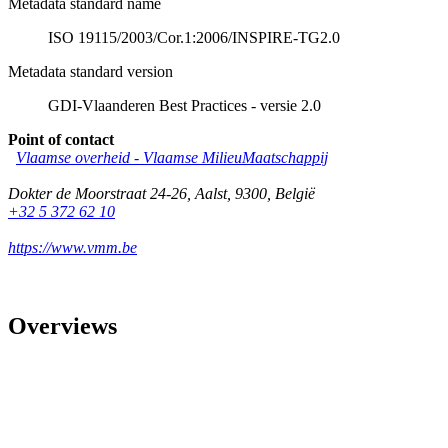
Metadata standard name
ISO 19115/2003/Cor.1:2006/INSPIRE-TG2.0
Metadata standard version
GDI-Vlaanderen Best Practices - versie 2.0
Point of contact
Vlaamse overheid - Vlaamse MilieuMaatschappij
Dokter de Moorstraat 24-26
,
Aalst
,
9300
,
België
+32 5 372 62 10
https://www.vmm.be
Overviews