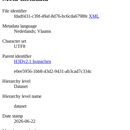
File identifier
fdadf431-c39f-49af-8d76-bc6cda6798fe
XML
Metadata language
Nederlands; Vlaams
Character set
UTF8
Parent identifier
H3Dv2.1 Isopachen
e0ee5956-1bb8-43d2-9431-ab3cad7c334c
Hierarchy level
Dataset
Hierarchy level name
dataset
Date stamp
2026-06-22