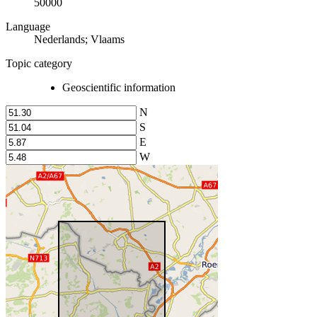
50000
Language
Nederlands; Vlaams
Topic category
Geoscientific information
N
S
E
W