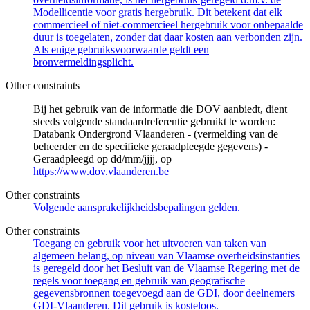
Modellicentie voor gratis hergebruik. Dit betekent dat elk
commercieel of niet-commercieel hergebruik voor onbepaalde
duur is toegelaten, zonder dat daar kosten aan verbonden zijn.
Als enige gebruiksvoorwaarde geldt een
bronvermeldingsplicht.
Other constraints
Bij het gebruik van de informatie die DOV aanbiedt, dient
steeds volgende standaardreferentie gebruikt te worden:
Databank Ondergrond Vlaanderen - (vermelding van de
beheerder en de specifieke geraadpleegde gegevens) -
Geraadpleegd op dd/mm/jjjj, op
https://www.dov.vlaanderen.be
Other constraints
Volgende aansprakelijkheidsbepalingen gelden.
Other constraints
Toegang en gebruik voor het uitvoeren van taken van
algemeen belang, op niveau van Vlaamse overheidsinstanties
is geregeld door het Besluit van de Vlaamse Regering met de
regels voor toegang en gebruik van geografische
gegevensbronnen toegevoegd aan de GDI, door deelnemers
GDI-Vlaanderen. Dit gebruik is kosteloos.