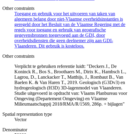
Other constraints
Toegang en gebruik voor het uitvoeren van taken van
algemeen belang door niet-Vlaamse overheidsinstanties is
geregeld door het Besluit van de Vlaamse Regering met de
regels voor toegang en gebruik van geografische
gegevensbronnen toegevoegd aan de GDI, door
overheidsdiensten die geen deelnemer zijn aan GDI-
Vlaanderen. Dit gebruik is kosteloos.
Other constraints
Verplicht te gebruiken referentie luidt: "Deckers J., De
Koninck R., Bos S., Broothaers M., Dirix K., Hambsch L.,
Lagrou, D., Lanckacker T., Matthijs, J., Rombaut B., Van
Baelen K. & Van Haren T., 2019. Geologisch (G3Dv3) en
hydrogeologisch (H3D) 3D-lagenmodel van Vlaanderen.
Studie uitgevoerd in opdracht van: Vlaams Planbureau voor
Omgeving (Departement Omgeving) en Vlaamse
Milieumaatschappij 2018/RMA/R/1569, 286p. + bijlagen"
Spatial representation type
Vector
Denominator