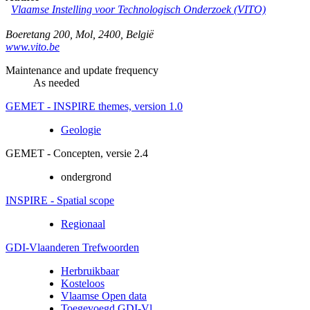
Vlaamse Instelling voor Technologisch Onderzoek (VITO)
Boeretang 200
,
Mol
,
2400
,
België
www.vito.be
Maintenance and update frequency
As needed
GEMET - INSPIRE themes, version 1.0
Geologie
GEMET - Concepten, versie 2.4
ondergrond
INSPIRE - Spatial scope
Regionaal
GDI-Vlaanderen Trefwoorden
Herbruikbaar
Kosteloos
Vlaamse Open data
Toegevoegd GDI-Vl