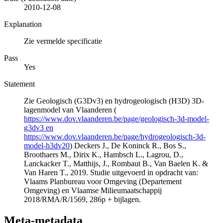
2010-12-08
Explanation
Zie vermelde specificatie
Pass
Yes
Statement
Zie Geologisch (G3Dv3) en hydrogeologisch (H3D) 3D-
lagenmodel van Vlaanderen (
https://www.dov.vlaanderen.be/page/geologisch-3d-model-
g3dv3 en
https://www.dov.vlaanderen.be/page/hydrogeologisch-3d-
model-h3dv20
) Deckers J., De Koninck R., Bos S.,
Broothaers M., Dirix K., Hambsch L., Lagrou, D.,
Lanckacker T., Matthijs, J., Rombaut B., Van Baelen K. &
Van Haren T., 2019. Studie uitgevoerd in opdracht van:
Vlaams Planbureau voor Omgeving (Departement
Omgeving) en Vlaamse Milieumaatschappij
2018/RMA/R/1569, 286p + bijlagen.
Meta-metadata