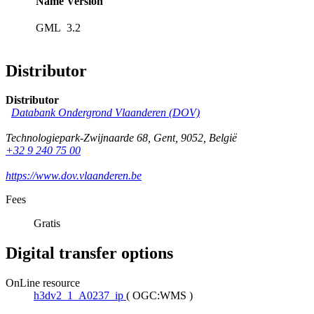
Name
Version
GML
3.2
Distributor
Distributor
Databank Ondergrond Vlaanderen (DOV)
Technologiepark-Zwijnaarde 68
,
Gent
,
9052
,
België
+32 9 240 75 00
https://www.dov.vlaanderen.be
Fees
Gratis
Digital transfer options
OnLine resource
h3dv2_1_A0237_ip
(
OGC:WMS
)