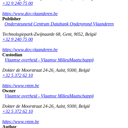
+32 9 240 75 00
https://www.dov.vlaanderen.be
Publisher
Ondersteunend Centrum Databank Ondergrond Vlaanderen
Technologiepark-Zwijnaarde 68
,
Gent
,
9052
,
België
+32 9 240 75 00
https://www.dov.vlaanderen.be
Custodian
Vlaamse overheid - Vlaamse MilieuMaatschappij
Dokter de Moorstraat 24-26
,
Aalst
,
9300
,
België
+32 5 372 62 10
https://www.vmm.be
Owner
Vlaamse overheid - Vlaamse MilieuMaatschappij
Dokter de Moorstraat 24-26
,
Aalst
,
9300
,
België
+32 5 372 62 10
https://www.vmm.be
Author