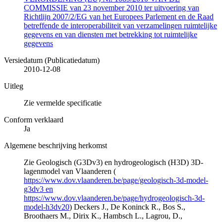
COMMISSIE van 23 november 2010 ter uitvoering van
Richtlijn 2007/2/EG van het Europees Parlement en de Raad
betreffende de interoperabiliteit van verzamelingen ruimtelijke
gegevens en van diensten met betrekking tot ruimtelijke
gegevens
Versiedatum (Publicatiedatum)
2010-12-08
Uitleg
Zie vermelde specificatie
Conform verklaard
Ja
Algemene beschrijving herkomst
Zie Geologisch (G3Dv3) en hydrogeologisch (H3D) 3D-
lagenmodel van Vlaanderen (
https://www.dov.vlaanderen.be/page/geologisch-3d-model-
g3dv3 en
https://www.dov.vlaanderen.be/page/hydrogeologisch-3d-
model-h3dv20
) Deckers J., De Koninck R., Bos S.,
Broothaers M., Dirix K., Hambsch L., Lagrou, D.,