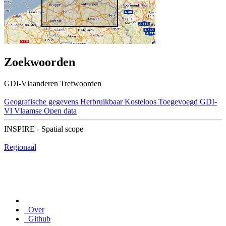
Zoekwoorden
GDI-Vlaanderen Trefwoorden
Geografische gegevens
Herbruikbaar
Kosteloos
Toegevoegd GDI-
Vl
Vlaamse Open data
INSPIRE - Spatial scope
Regionaal
Over
Github