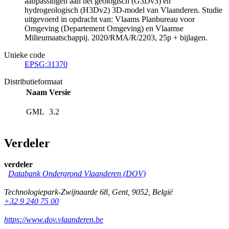
aanpassingen aan het geologisch (G3Dv3) en
hydrogeologisch (H3Dv2) 3D-model van Vlaanderen. Studie
uitgevoerd in opdracht van: Vlaams Planbureau voor
Omgeving (Departement Omgeving) en Vlaamse
Milieumaatschappij. 2020/RMA/R/2203, 25p + bijlagen.
Unieke code
EPSG:31370
Distributieformaat
Naam
Versie
GML
3.2
Verdeler
verdeler
Databank Ondergrond Vlaanderen (DOV)
Technologiepark-Zwijnaarde 68
,
Gent
,
9052
,
België
+32 9 240 75 00
https://www.dov.vlaanderen.be