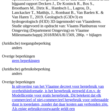
bijgaand rapport Deckers J., De Koninck R., Bos S.,
Broothaers M., Dirix K., Hambsch L., Lagrou, D.,
Lanckacker T., Matthijs, J., Rombaut B., Van Baelen K. &
Van Haren T., 2019. Geologisch (G3Dv3) en
hydrogeologisch (H3D) 3D-lagenmodel van Vlaanderen.
Studie uitgevoerd in opdracht van: Vlaams Planbureau voor
Omgeving (Departement Omgeving) en Vlaamse
Milieumaatschappij 2018/RMA/R/1569, 286p. + bijlagen
(Juridische) toegangsbeperking
anders
Overige beperkingen
geen beperkingen
(Juridische) gebruiksbeperking
anders
Overige beperkingen
In uitvoering van het Vlaamse decreet voor hergebruik van
overheidsinformatie, is het hergebruik geregeld d.m.v. de
Modellicentie voor gratis hergebruik. Dit betekent dat elk
commercieel of niet-commercieel hergebruik voor onbepaalde
duur is toegelaten, zonder dat daar kosten aan verbonden zijn.
Als enige gebruiksvoorwaarde geldt een