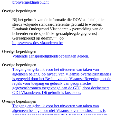
bronvermeldingsplicht.
Overige beperkingen
Bij het gebruik van de informatie die DOV aanbiedt, dient
steeds volgende standaardreferentie gebruikt te worden:
Databank Ondergrond Vlaanderen - (vermelding van de
beheerder en de specifieke geraadpleegde gegevens) -
Geraadpleegd op dd/mm/jjjj, op
https://www.dov.vlaanderen.be
Overige beperkingen
Volgende aansprakelijkheidsbepalingen gelden.
Overige beperkingen
Toegang en gebruik voor het uitvoeren van taken van
algemeen belang, op niveau van Vlaamse overheidsinstanties
is geregeld door het Besluit van de Vlaamse Regering met de
regels voor toegang en gebruik van geografische
gegevensbronnen toegevoegd aan de GDI, door deelnemers
GDI-Vlaanderen. Dit gebruik is kosteloos.
Overige beperkingen
Toegang en gebruik voor het uitvoeren van taken van
algemeen belang door niet-Vlaamse overheidsinstanties is