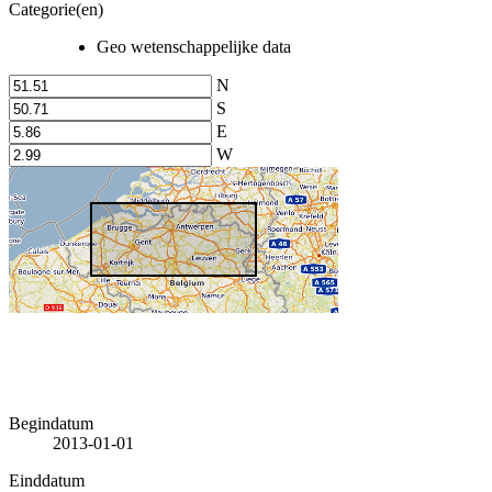
Categorie(en)
Geo wetenschappelijke data
N
S
E
W
Begindatum
2013-01-01
Einddatum