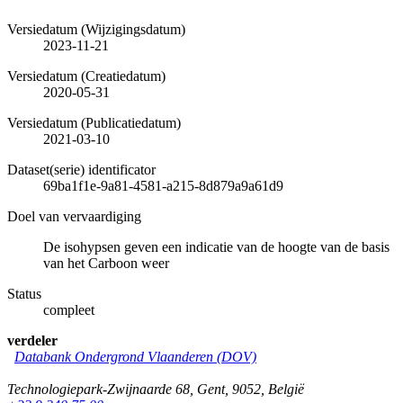
Versiedatum (Wijzigingsdatum)
2023-11-21
Versiedatum (Creatiedatum)
2020-05-31
Versiedatum (Publicatiedatum)
2021-03-10
Dataset(serie) identificator
69ba1f1e-9a81-4581-a215-8d879a9a61d9
Doel van vervaardiging
De isohypsen geven een indicatie van de hoogte van de basis
van het Carboon weer
Status
compleet
verdeler
Databank Ondergrond Vlaanderen (DOV)
Technologiepark-Zwijnaarde 68
,
Gent
,
9052
,
België