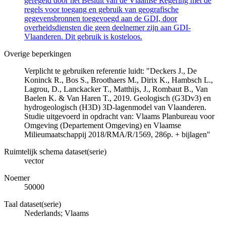
geregeld door het Besluit van de Vlaamse Regering met de
regels voor toegang en gebruik van geografische
gegevensbronnen toegevoegd aan de GDI, door
overheidsdiensten die geen deelnemer zijn aan GDI-
Vlaanderen. Dit gebruik is kosteloos.
Overige beperkingen
Verplicht te gebruiken referentie luidt: "Deckers J., De
Koninck R., Bos S., Broothaers M., Dirix K., Hambsch L.,
Lagrou, D., Lanckacker T., Matthijs, J., Rombaut B., Van
Baelen K. & Van Haren T., 2019. Geologisch (G3Dv3) en
hydrogeologisch (H3D) 3D-lagenmodel van Vlaanderen.
Studie uitgevoerd in opdracht van: Vlaams Planbureau voor
Omgeving (Departement Omgeving) en Vlaamse
Milieumaatschappij 2018/RMA/R/1569, 286p. + bijlagen"
Ruimtelijk schema dataset(serie)
vector
Noemer
50000
Taal dataset(serie)
Nederlands; Vlaams