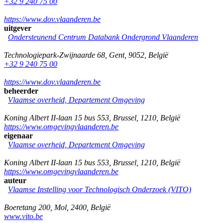
+32 9 240 75 00
https://www.dov.vlaanderen.be
uitgever
Ondersteunend Centrum Databank Ondergrond Vlaanderen
Technologiepark-Zwijnaarde 68
,
Gent
,
9052
,
België
+32 9 240 75 00
https://www.dov.vlaanderen.be
beheerder
Vlaamse overheid, Departement Omgeving
Koning Albert II-laan 15 bus 553
,
Brussel
,
1210
,
België
https://www.omgevingvlaanderen.be
eigenaar
Vlaamse overheid, Departement Omgeving
Koning Albert II-laan 15 bus 553
,
Brussel
,
1210
,
België
https://www.omgevingvlaanderen.be
auteur
Vlaamse Instelling voor Technologisch Onderzoek (VITO)
Boeretang 200
,
Mol
,
2400
,
België
www.vito.be