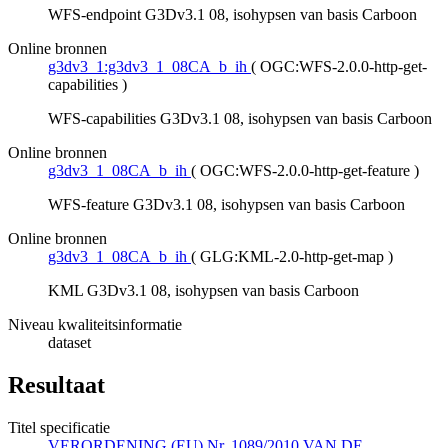
WFS-endpoint G3Dv3.1 08, isohypsen van basis Carboon
Online bronnen
g3dv3_1:g3dv3_1_08CA_b_ih
(
OGC:WFS-2.0.0-http-get-
capabilities
)
WFS-capabilities G3Dv3.1 08, isohypsen van basis Carboon
Online bronnen
g3dv3_1_08CA_b_ih
(
OGC:WFS-2.0.0-http-get-feature
)
WFS-feature G3Dv3.1 08, isohypsen van basis Carboon
Online bronnen
g3dv3_1_08CA_b_ih
(
GLG:KML-2.0-http-get-map
)
KML G3Dv3.1 08, isohypsen van basis Carboon
Niveau kwaliteitsinformatie
dataset
Resultaat
Titel specificatie
VERORDENING (EU) Nr. 1089/2010 VAN DE