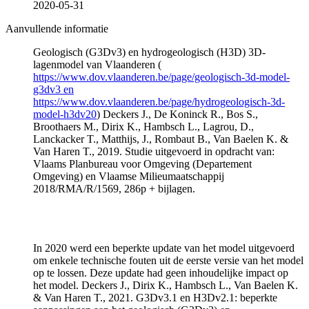
2020-05-31
Aanvullende informatie
Geologisch (G3Dv3) en hydrogeologisch (H3D) 3D-
lagenmodel van Vlaanderen (
https://www.dov.vlaanderen.be/page/geologisch-3d-model-
g3dv3 en
https://www.dov.vlaanderen.be/page/hydrogeologisch-3d-
model-h3dv20
) Deckers J., De Koninck R., Bos S.,
Broothaers M., Dirix K., Hambsch L., Lagrou, D.,
Lanckacker T., Matthijs, J., Rombaut B., Van Baelen K. &
Van Haren T., 2019. Studie uitgevoerd in opdracht van:
Vlaams Planbureau voor Omgeving (Departement
Omgeving) en Vlaamse Milieumaatschappij
2018/RMA/R/1569, 286p + bijlagen.
In 2020 werd een beperkte update van het model uitgevoerd
om enkele technische fouten uit de eerste versie van het model
op te lossen. Deze update had geen inhoudelijke impact op
het model. Deckers J., Dirix K., Hambsch L., Van Baelen K.
& Van Haren T., 2021. G3Dv3.1 en H3Dv2.1: beperkte