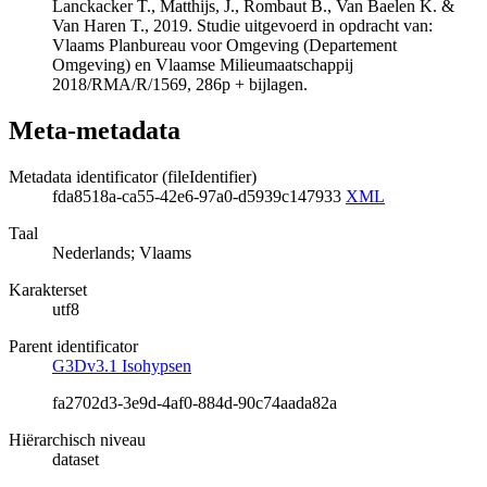
Lanckacker T., Matthijs, J., Rombaut B., Van Baelen K. &
Van Haren T., 2019. Studie uitgevoerd in opdracht van:
Vlaams Planbureau voor Omgeving (Departement
Omgeving) en Vlaamse Milieumaatschappij
2018/RMA/R/1569, 286p + bijlagen.
Meta-metadata
Metadata identificator (fileIdentifier)
fda8518a-ca55-42e6-97a0-d5939c147933
XML
Taal
Nederlands; Vlaams
Karakterset
utf8
Parent identificator
G3Dv3.1 Isohypsen
fa2702d3-3e9d-4af0-884d-90c74aada82a
Hiërarchisch niveau
dataset