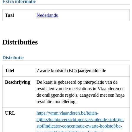
Extra informatie
Taal
Nederlands
Distributies
Distributie
Titel
Zwarte koolstof (BC) jaargemiddelde
Beschrijving
De kaart is gebaseerd op interpolatie van de
resultaten van de meetstations in Vlaanderen en
de omliggende regio's, aangevuld met een hoge
resolutie modellering.
URL
https://vmm.vlaanderen.be/feiten-
cijfers/lucht/overzicht-per-vervuilende-stof/fijn-
stof/indicator-concentratie-zwarte-koolstof/bc-