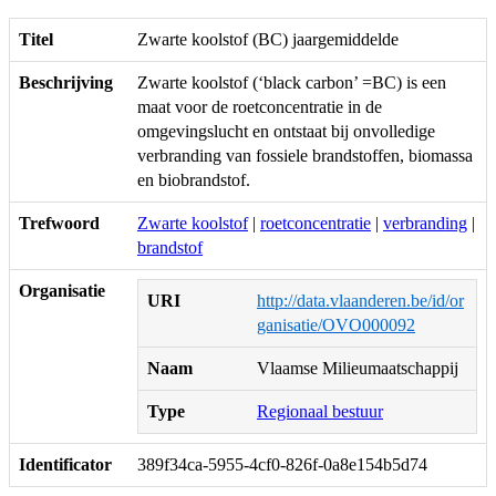
Titel
Zwarte koolstof (BC) jaargemiddelde
Beschrijving
Zwarte koolstof (‘black carbon’ =BC) is een
maat voor de roetconcentratie in de
omgevingslucht en ontstaat bij onvolledige
verbranding van fossiele brandstoffen, biomassa
en biobrandstof.
Trefwoord
Zwarte koolstof
|
roetconcentratie
|
verbranding
|
brandstof
Organisatie
URI
http://data.vlaanderen.be/id/or
ganisatie/OVO000092
Naam
Vlaamse Milieumaatschappij
Type
Regionaal bestuur
Identificator
389f34ca-5955-4cf0-826f-0a8e154b5d74