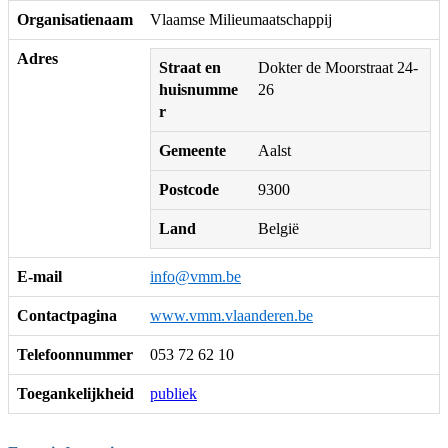
Organisatienaam
Vlaamse Milieumaatschappij
Adres
Straat en
Dokter de Moorstraat 24-
huisnumme
26
r
Gemeente
Aalst
Postcode
9300
Land
België
E-mail
info@vmm.be
Contactpagina
www.vmm.vlaanderen.be
Telefoonnummer
053 72 62 10
Toegankelijkheid
publiek