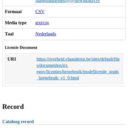
jaargemiddelden/@@download/csv
Formaat
CSV
Media type
text/csv
Taal
Nederlands
Licentie Document
URI
https://overheid.vlaanderen.be/sites/default/file
s/documenten/ict-
egov/licenties/hergebruik/modellicentie_gratis
_hergebruik_v1_0.html
Record
Cataloog record