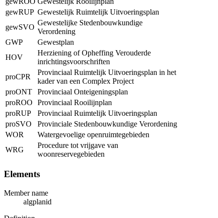
gewROO
Gewestelijk Rooilijnplan
gewRUP
Gewestelijk Ruimtelijk Uitvoeringsplan
Gewestelijke Stedenbouwkundige
gewSVO
Verordening
GWP
Gewestplan
Herziening of Opheffing Verouderde
HOV
inrichtingsvoorschriften
Provinciaal Ruimtelijk Uitvoeringsplan in het
proCPR
kader van een Complex Project
proONT
Provinciaal Onteigeningsplan
proROO
Provinciaal Rooilijnplan
proRUP
Provinciaal Ruimtelijk Uitvoeringsplan
proSVO
Provinciale Stedenbouwkundige Verordening
WOR
Watergevoelige openruimtegebieden
Procedure tot vrijgave van
WRG
woonreservegebieden
Elements
Member name
algplanid