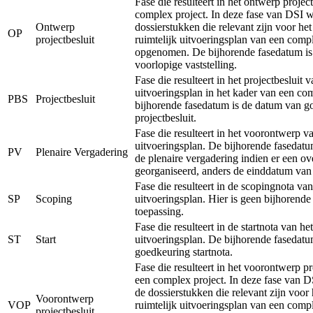
Fase die resulteert in het ontwerp projec
complex project. In deze fase van DSI 
Ontwerp
dossierstukken die relevant zijn voor he
OP
projectbesluit
ruimtelijk uitvoeringsplan van een comp
opgenomen. De bijhorende fasedatum is
voorlopige vaststelling.
Fase die resulteert in het projectbesluit v
uitvoeringsplan in het kader van een co
PBS
Projectbesluit
bijhorende fasedatum is de datum van g
projectbesluit.
Fase die resulteert in het voorontwerp va
uitvoeringsplan. De bijhorende fasedatu
PV
Plenaire Vergadering
de plenaire vergadering indien er een ov
georganiseerd, anders de einddatum van
Fase die resulteert in de scopingnota van
SP
Scoping
uitvoeringsplan. Hier is geen bijhorend
toepassing.
Fase die resulteert in de startnota van het
ST
Start
uitvoeringsplan. De bijhorende fasedatu
goedkeuring startnota.
Fase die resulteert in het voorontwerp pr
een complex project. In deze fase van 
de dossierstukken die relevant zijn voor
Voorontwerp
VOP
ruimtelijk uitvoeringsplan van een comp
projectbesluit