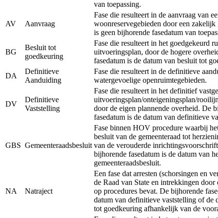
van toepassing.
Fase die resulteert in de aanvraag van e
AV
Aanvraag
woonreservegebieden door een zakelijk 
is geen bijhorende fasedatum van toepas
Fase die resulteert in het goedgekeurd ru
Besluit tot
BG
uitvoeringsplan, door de hogere overhei
goedkeuring
fasedatum is de datum van besluit tot g
Definitieve
Fase die resulteert in de definitieve aan
DA
Aanduiding
watergevoelige openruimtegebieden.
Fase die resulteert in het definitief vastg
Definitieve
uitvoeringsplan/onteigeningsplan/rooilij
DV
Vaststelling
door de eigen plannende overheid. De b
fasedatum is de datum van definitieve vas
Fase binnen HOV procedure waarbij het 
besluit van de gemeenteraad tot herzieni
GBS
Gemeenteraadsbesluit
van de verouderde inrichtingsvoorschrift
bijhorende fasedatum is de datum van he
gemeenteraadsbesluit.
Een fase dat arresten (schorsingen en ve
de Raad van State en intrekkingen door 
NA
Natraject
op procedures bevat. De bijhorende fase
datum van definitieve vaststelling of de
tot goedkeuring afhankelijk van de voor