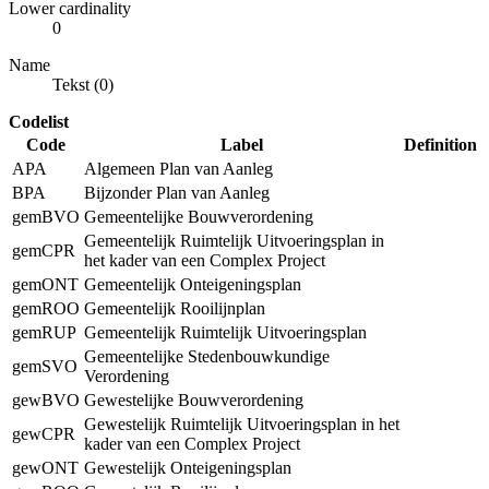
Lower cardinality
0
Name
Tekst (0)
Codelist
Code
Label
Definition
APA
Algemeen Plan van Aanleg
BPA
Bijzonder Plan van Aanleg
gemBVO
Gemeentelijke Bouwverordening
Gemeentelijk Ruimtelijk Uitvoeringsplan in
gemCPR
het kader van een Complex Project
gemONT
Gemeentelijk Onteigeningsplan
gemROO
Gemeentelijk Rooilijnplan
gemRUP
Gemeentelijk Ruimtelijk Uitvoeringsplan
Gemeentelijke Stedenbouwkundige
gemSVO
Verordening
gewBVO
Gewestelijke Bouwverordening
Gewestelijk Ruimtelijk Uitvoeringsplan in het
gewCPR
kader van een Complex Project
gewONT
Gewestelijk Onteigeningsplan