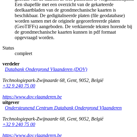
Een shapefile met een overzicht van de gekarteerde
deelkaartbladen van de grondmechanische kaarten is
beschikbaar. De gedigitaliseerde platen (file geodatabase)
worden samen met de originele gegeorefereerde platen
(GeoTIFFs) aangeboden. De verklarende teksten horende bij
de grondmechanische kaarten kunnen in pdf formaat
opgevraagd worden.
Status
compleet
verdeler
Databank Ondergrond Vlaanderen (DOV)
Technologiepark-Zwijnaarde 68
,
Gent
,
9052
,
België
+32 9 240 75 00
https://www.dov.vlaanderen.be
uitgever
Ondersteunend Centrum Databank Ondergrond Vlaanderen
Technologiepark-Zwijnaarde 68
,
Gent
,
9052
,
België
+32 9 240 75 00
https://www.dov.vlaanderen.be