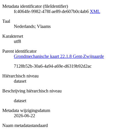
Metadata identificator (fileIdentifier)
fc4064fe-9982-478f-ae89-de607b0c4ab6
XML
Taal
Nederlands; Vlaams
Karakterset
utf8
Parent identificator
Grondmechanische kaart 22.1.8 Gent-Zwijnaarde
7128b52b-30a6-4a94-a69e-d6319b92d2ac
Hiërarchisch niveau
dataset
Beschrijving hiërarchisch niveau
dataset
Metadata wijzigingsdatum
2026-06-22
Naam metadatastandaard