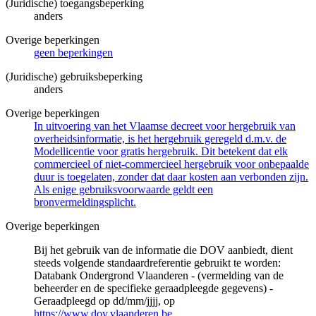
(Juridische) toegangsbeperking
anders
Overige beperkingen
geen beperkingen
(Juridische) gebruiksbeperking
anders
Overige beperkingen
In uitvoering van het Vlaamse decreet voor hergebruik van
overheidsinformatie, is het hergebruik geregeld d.m.v. de
Modellicentie voor gratis hergebruik. Dit betekent dat elk
commercieel of niet-commercieel hergebruik voor onbepaalde
duur is toegelaten, zonder dat daar kosten aan verbonden zijn.
Als enige gebruiksvoorwaarde geldt een
bronvermeldingsplicht.
Overige beperkingen
Bij het gebruik van de informatie die DOV aanbiedt, dient
steeds volgende standaardreferentie gebruikt te worden:
Databank Ondergrond Vlaanderen - (vermelding van de
beheerder en de specifieke geraadpleegde gegevens) -
Geraadpleegd op dd/mm/jjjj, op
https://www.dov.vlaanderen.be