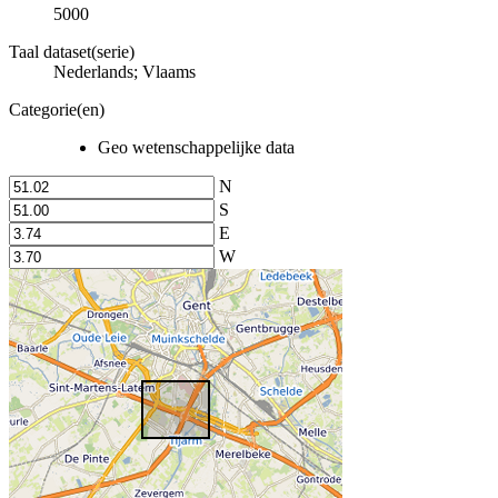
5000
Taal dataset(serie)
Nederlands; Vlaams
Categorie(en)
Geo wetenschappelijke data
N
S
E
W