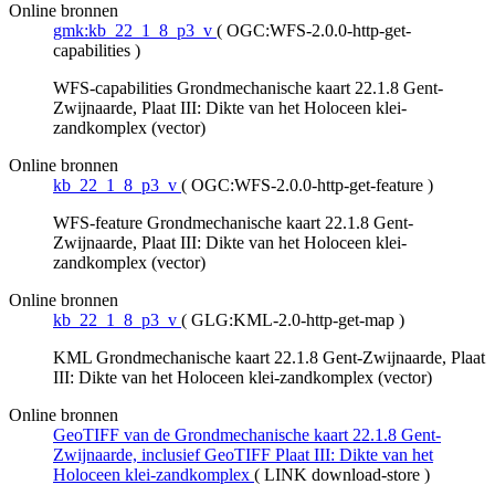
Online bronnen
gmk:kb_22_1_8_p3_v
(
OGC:WFS-2.0.0-http-get-
capabilities
)
WFS-capabilities Grondmechanische kaart 22.1.8 Gent-
Zwijnaarde, Plaat III: Dikte van het Holoceen klei-
zandkomplex (vector)
Online bronnen
kb_22_1_8_p3_v
(
OGC:WFS-2.0.0-http-get-feature
)
WFS-feature Grondmechanische kaart 22.1.8 Gent-
Zwijnaarde, Plaat III: Dikte van het Holoceen klei-
zandkomplex (vector)
Online bronnen
kb_22_1_8_p3_v
(
GLG:KML-2.0-http-get-map
)
KML Grondmechanische kaart 22.1.8 Gent-Zwijnaarde, Plaat
III: Dikte van het Holoceen klei-zandkomplex (vector)
Online bronnen
GeoTIFF van de Grondmechanische kaart 22.1.8 Gent-
Zwijnaarde, inclusief GeoTIFF Plaat III: Dikte van het
Holoceen klei-zandkomplex
(
LINK download-store
)