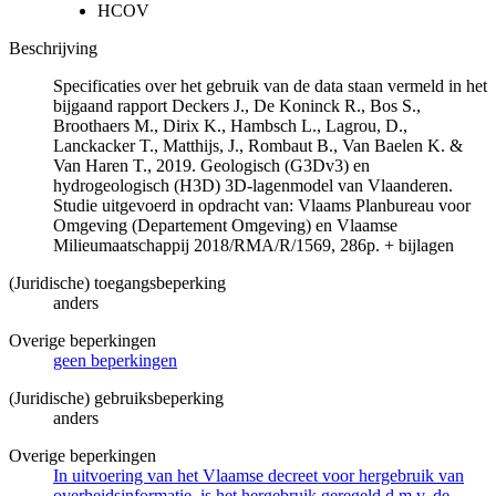
HCOV
Beschrijving
Specificaties over het gebruik van de data staan vermeld in het
bijgaand rapport Deckers J., De Koninck R., Bos S.,
Broothaers M., Dirix K., Hambsch L., Lagrou, D.,
Lanckacker T., Matthijs, J., Rombaut B., Van Baelen K. &
Van Haren T., 2019. Geologisch (G3Dv3) en
hydrogeologisch (H3D) 3D-lagenmodel van Vlaanderen.
Studie uitgevoerd in opdracht van: Vlaams Planbureau voor
Omgeving (Departement Omgeving) en Vlaamse
Milieumaatschappij 2018/RMA/R/1569, 286p. + bijlagen
(Juridische) toegangsbeperking
anders
Overige beperkingen
geen beperkingen
(Juridische) gebruiksbeperking
anders
Overige beperkingen
In uitvoering van het Vlaamse decreet voor hergebruik van
overheidsinformatie, is het hergebruik geregeld d.m.v. de