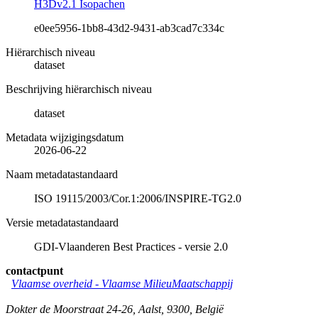
H3Dv2.1 Isopachen
e0ee5956-1bb8-43d2-9431-ab3cad7c334c
Hiërarchisch niveau
dataset
Beschrijving hiërarchisch niveau
dataset
Metadata wijzigingsdatum
2026-06-22
Naam metadatastandaard
ISO 19115/2003/Cor.1:2006/INSPIRE-TG2.0
Versie metadatastandaard
GDI-Vlaanderen Best Practices - versie 2.0
contactpunt
Vlaamse overheid - Vlaamse MilieuMaatschappij
Dokter de Moorstraat 24-26
,
Aalst
,
9300
,
België