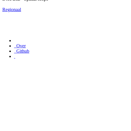
Regionaal
Over
Github