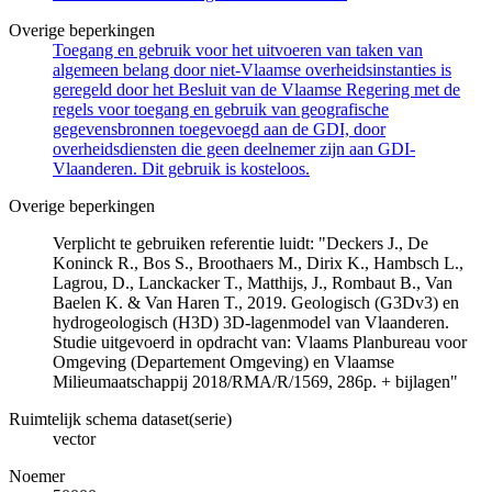
Overige beperkingen
Toegang en gebruik voor het uitvoeren van taken van
algemeen belang door niet-Vlaamse overheidsinstanties is
geregeld door het Besluit van de Vlaamse Regering met de
regels voor toegang en gebruik van geografische
gegevensbronnen toegevoegd aan de GDI, door
overheidsdiensten die geen deelnemer zijn aan GDI-
Vlaanderen. Dit gebruik is kosteloos.
Overige beperkingen
Verplicht te gebruiken referentie luidt: "Deckers J., De
Koninck R., Bos S., Broothaers M., Dirix K., Hambsch L.,
Lagrou, D., Lanckacker T., Matthijs, J., Rombaut B., Van
Baelen K. & Van Haren T., 2019. Geologisch (G3Dv3) en
hydrogeologisch (H3D) 3D-lagenmodel van Vlaanderen.
Studie uitgevoerd in opdracht van: Vlaams Planbureau voor
Omgeving (Departement Omgeving) en Vlaamse
Milieumaatschappij 2018/RMA/R/1569, 286p. + bijlagen"
Ruimtelijk schema dataset(serie)
vector
Noemer