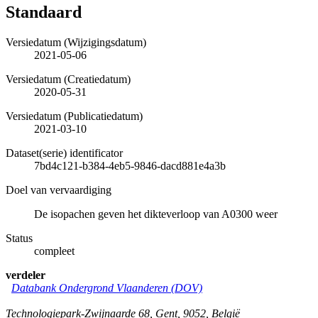
Standaard
Versiedatum (Wijzigingsdatum)
2021-05-06
Versiedatum (Creatiedatum)
2020-05-31
Versiedatum (Publicatiedatum)
2021-03-10
Dataset(serie) identificator
7bd4c121-b384-4eb5-9846-dacd881e4a3b
Doel van vervaardiging
De isopachen geven het dikteverloop van A0300 weer
Status
compleet
verdeler
Databank Ondergrond Vlaanderen (DOV)
Technologiepark-Zwijnaarde 68
,
Gent
,
9052
,
België