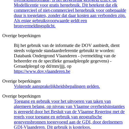
Modellicentie voor gratis hergebruik. Dit betekent dat elk
commercieel of niet-commercieel hergebruik voor onbepaalde
duur is toegelaten, zonder dat daar kosten aan verbonden zijn.
Als enige gebruiksvoorwaarde geldt een
bronvermeldingsplicht.
Overige beperkingen
Bij het gebruik van de informatie die DOV aanbiedt, dient
steeds volgende standaardreferentie gebruikt te worden:
Databank Ondergrond Vlaanderen - (vermelding van de
beheerder en de specifieke geraadpleegde gegevens) -
Geraadpleegd op dd/mm/jjjj, op
https://www.dov.vlaanderen.be
Overige beperkingen
Volgende aansprakelijkheidsbepalingen gelden.
Overige beperkingen
Toegang en gebruik voor het uitvoeren van taken van
algemeen belang, op niveau van Vlaamse overheidsinstanties
is geregeld door het Besluit van de Vlaamse Regering met de
regels voor toegang en gebruik van geografische
gegevensbronnen toegevoegd aan de GDI, door deelnemers
GDI-Vlaanderen. Dit gebruik is kosteloos.