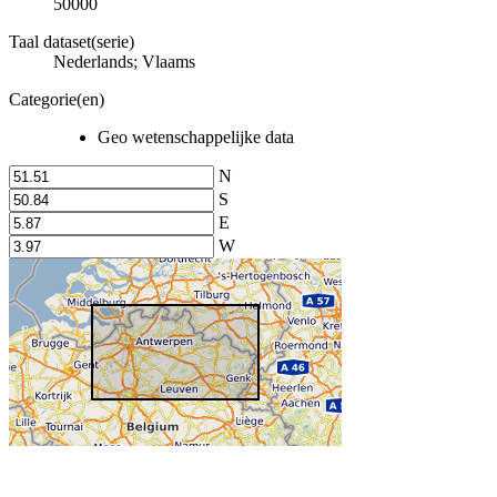
50000
Taal dataset(serie)
Nederlands; Vlaams
Categorie(en)
Geo wetenschappelijke data
N
S
E
W