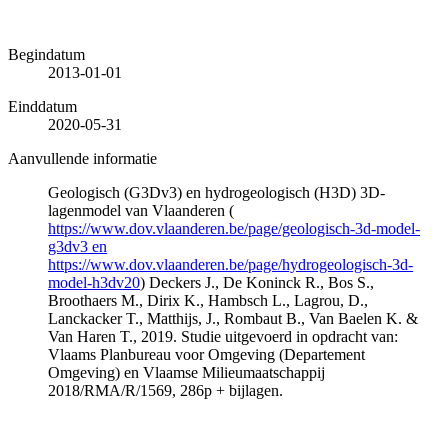
Begindatum
2013-01-01
Einddatum
2020-05-31
Aanvullende informatie
Geologisch (G3Dv3) en hydrogeologisch (H3D) 3D-
lagenmodel van Vlaanderen (
https://www.dov.vlaanderen.be/page/geologisch-3d-model-
g3dv3 en
https://www.dov.vlaanderen.be/page/hydrogeologisch-3d-
model-h3dv20
) Deckers J., De Koninck R., Bos S.,
Broothaers M., Dirix K., Hambsch L., Lagrou, D.,
Lanckacker T., Matthijs, J., Rombaut B., Van Baelen K. &
Van Haren T., 2019. Studie uitgevoerd in opdracht van:
Vlaams Planbureau voor Omgeving (Departement
Omgeving) en Vlaamse Milieumaatschappij
2018/RMA/R/1569, 286p + bijlagen.