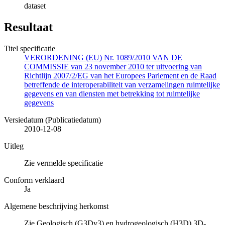
dataset
Resultaat
Titel specificatie
VERORDENING (EU) Nr. 1089/2010 VAN DE
COMMISSIE van 23 november 2010 ter uitvoering van
Richtlijn 2007/2/EG van het Europees Parlement en de Raad
betreffende de interoperabiliteit van verzamelingen ruimtelijke
gegevens en van diensten met betrekking tot ruimtelijke
gegevens
Versiedatum (Publicatiedatum)
2010-12-08
Uitleg
Zie vermelde specificatie
Conform verklaard
Ja
Algemene beschrijving herkomst
Zie Geologisch (G3Dv3) en hydrogeologisch (H3D) 3D-