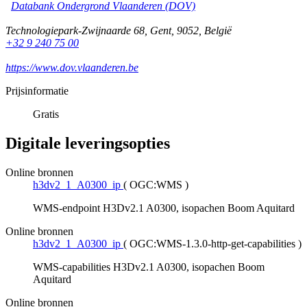
Databank Ondergrond Vlaanderen (DOV)
Technologiepark-Zwijnaarde 68
,
Gent
,
9052
,
België
+32 9 240 75 00
https://www.dov.vlaanderen.be
Prijsinformatie
Gratis
Digitale leveringsopties
Online bronnen
h3dv2_1_A0300_ip
(
OGC:WMS
)
WMS-endpoint H3Dv2.1 A0300, isopachen Boom Aquitard
Online bronnen
h3dv2_1_A0300_ip
(
OGC:WMS-1.3.0-http-get-capabilities
)
WMS-capabilities H3Dv2.1 A0300, isopachen Boom
Aquitard
Online bronnen