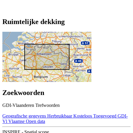
Ruimtelijke dekking
Zoekwoorden
GDI-Vlaanderen Trefwoorden
Geografische gegevens
Herbruikbaar
Kosteloos
Toegevoegd GDI-
Vl
Vlaamse Open data
INSPIRE - Spatial scope