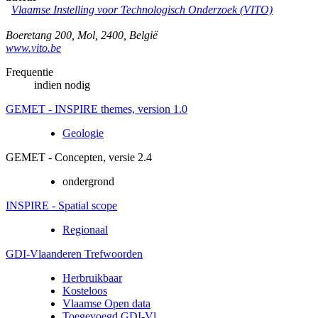
Vlaamse Instelling voor Technologisch Onderzoek (VITO)
Boeretang 200
,
Mol
,
2400
,
België
www.vito.be
Frequentie
indien nodig
GEMET - INSPIRE themes, version 1.0
Geologie
GEMET - Concepten, versie 2.4
ondergrond
INSPIRE - Spatial scope
Regionaal
GDI-Vlaanderen Trefwoorden
Herbruikbaar
Kosteloos
Vlaamse Open data
Toegevoegd GDI-Vl