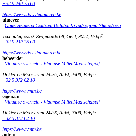
+32 9 240 75 00
https://www.dov.vlaanderen.be
uitgever
Ondersteunend Centrum Databank Ondergrond Vlaanderen
Technologiepark-Zwijnaarde 68
,
Gent
,
9052
,
België
+32 9 240 75 00
https://www.dov.vlaanderen.be
beheerder
Vlaamse overheid - Vlaamse MilieuMaatschappij
Dokter de Moorstraat 24-26
,
Aalst
,
9300
,
België
+32 5 372 62 10
https://www.vmm.be
eigenaar
Vlaamse overheid - Vlaamse MilieuMaatschappij
Dokter de Moorstraat 24-26
,
Aalst
,
9300
,
België
+32 5 372 62 10
https://www.vmm.be
auteur