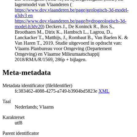
lagenmodel van Vlaanderen (
https://www.dov.vlaanderen.be/page/geologisch-3d-model-
g3dv3 en
https://www.dov.vlaanderen.be/page/hydrogeologisch-3d-
model-h3dv20
) Deckers J., De Koninck R., Bos S.,
Broothaers M., Dirix K., Hambsch L., Lagrou, D.,
Lanckacker T., Matthijs, J., Rombaut B., Van Baelen K. &
Van Haren T., 2019. Studie uitgevoerd in opdracht van:
Vlaams Planbureau voor Omgeving (Departement
Omgeving) en Vlaamse Milieumaatschappij
2018/RMA/R/1569, 286p + bijlagen.
Meta-metadata
Metadata identificator (fileIdentifier)
fc383462-4088-4275-a749-b3904bd5823e
XML
Taal
Nederlands; Vlaams
Karakterset
utf8
Parent identificator