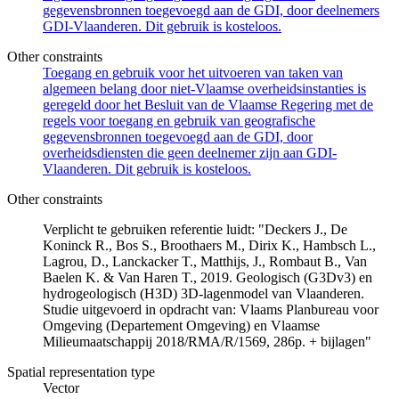
gegevensbronnen toegevoegd aan de GDI, door deelnemers
GDI-Vlaanderen. Dit gebruik is kosteloos.
Other constraints
Toegang en gebruik voor het uitvoeren van taken van
algemeen belang door niet-Vlaamse overheidsinstanties is
geregeld door het Besluit van de Vlaamse Regering met de
regels voor toegang en gebruik van geografische
gegevensbronnen toegevoegd aan de GDI, door
overheidsdiensten die geen deelnemer zijn aan GDI-
Vlaanderen. Dit gebruik is kosteloos.
Other constraints
Verplicht te gebruiken referentie luidt: "Deckers J., De
Koninck R., Bos S., Broothaers M., Dirix K., Hambsch L.,
Lagrou, D., Lanckacker T., Matthijs, J., Rombaut B., Van
Baelen K. & Van Haren T., 2019. Geologisch (G3Dv3) en
hydrogeologisch (H3D) 3D-lagenmodel van Vlaanderen.
Studie uitgevoerd in opdracht van: Vlaams Planbureau voor
Omgeving (Departement Omgeving) en Vlaamse
Milieumaatschappij 2018/RMA/R/1569, 286p. + bijlagen"
Spatial representation type
Vector