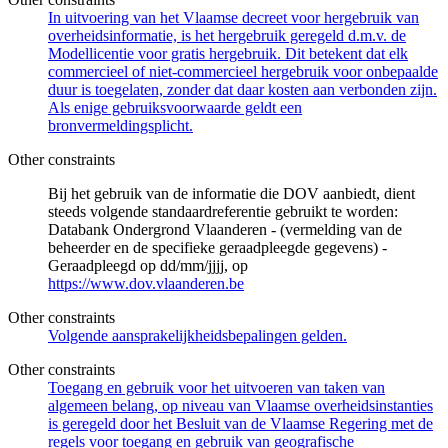
In uitvoering van het Vlaamse decreet voor hergebruik van
overheidsinformatie, is het hergebruik geregeld d.m.v. de
Modellicentie voor gratis hergebruik. Dit betekent dat elk
commercieel of niet-commercieel hergebruik voor onbepaalde
duur is toegelaten, zonder dat daar kosten aan verbonden zijn.
Als enige gebruiksvoorwaarde geldt een
bronvermeldingsplicht.
Other constraints
Bij het gebruik van de informatie die DOV aanbiedt, dient
steeds volgende standaardreferentie gebruikt te worden:
Databank Ondergrond Vlaanderen - (vermelding van de
beheerder en de specifieke geraadpleegde gegevens) -
Geraadpleegd op dd/mm/jjjj, op
https://www.dov.vlaanderen.be
Other constraints
Volgende aansprakelijkheidsbepalingen gelden.
Other constraints
Toegang en gebruik voor het uitvoeren van taken van
algemeen belang, op niveau van Vlaamse overheidsinstanties
is geregeld door het Besluit van de Vlaamse Regering met de
regels voor toegang en gebruik van geografische