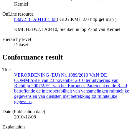
Kerniel
OnLine resource
h3dv2_1_A0410_t_br
(
GLG:KML-2.0-http-get-map
)
KML H3Dv2.1 A0410, breuken in top Zand van Kerniel
Hierarchy level
Dataset
Conformance result
Title
VERORDENING (EU) Nr. 1089/2010 VAN DE
COMMISSIE van 23 november 2010 ter uitvoering van
Richtlijn 2007/2/EG van het Europees Parlement en de Raad
betreffende de interoperabiliteit van verzamelingen ruimtelijke
gegevens en van diensten met betrekking tot ruimtelijke
gegevens
Date (Publication date)
2010-12-08
Explanation