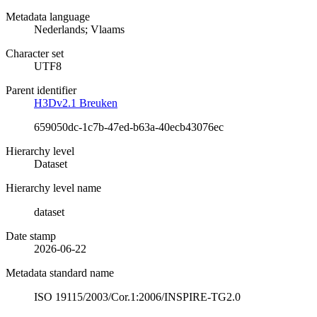
Metadata language
Nederlands; Vlaams
Character set
UTF8
Parent identifier
H3Dv2.1 Breuken
659050dc-1c7b-47ed-b63a-40ecb43076ec
Hierarchy level
Dataset
Hierarchy level name
dataset
Date stamp
2026-06-22
Metadata standard name
ISO 19115/2003/Cor.1:2006/INSPIRE-TG2.0