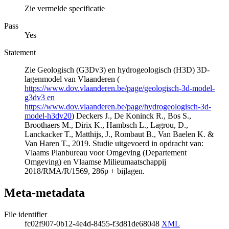
Zie vermelde specificatie
Pass
Yes
Statement
Zie Geologisch (G3Dv3) en hydrogeologisch (H3D) 3D-
lagenmodel van Vlaanderen (
https://www.dov.vlaanderen.be/page/geologisch-3d-model-
g3dv3 en
https://www.dov.vlaanderen.be/page/hydrogeologisch-3d-
model-h3dv20
) Deckers J., De Koninck R., Bos S.,
Broothaers M., Dirix K., Hambsch L., Lagrou, D.,
Lanckacker T., Matthijs, J., Rombaut B., Van Baelen K. &
Van Haren T., 2019. Studie uitgevoerd in opdracht van:
Vlaams Planbureau voor Omgeving (Departement
Omgeving) en Vlaamse Milieumaatschappij
2018/RMA/R/1569, 286p + bijlagen.
Meta-metadata
File identifier
fc02f907-0b12-4e4d-8455-f3d81de68048
XML