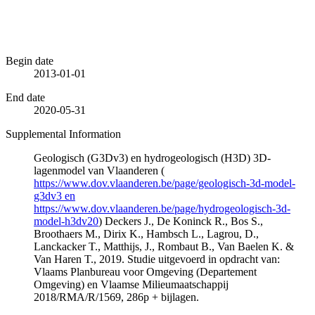
Begin date
2013-01-01
End date
2020-05-31
Supplemental Information
Geologisch (G3Dv3) en hydrogeologisch (H3D) 3D-
lagenmodel van Vlaanderen (
https://www.dov.vlaanderen.be/page/geologisch-3d-model-
g3dv3 en
https://www.dov.vlaanderen.be/page/hydrogeologisch-3d-
model-h3dv20
) Deckers J., De Koninck R., Bos S.,
Broothaers M., Dirix K., Hambsch L., Lagrou, D.,
Lanckacker T., Matthijs, J., Rombaut B., Van Baelen K. &
Van Haren T., 2019. Studie uitgevoerd in opdracht van:
Vlaams Planbureau voor Omgeving (Departement
Omgeving) en Vlaamse Milieumaatschappij
2018/RMA/R/1569, 286p + bijlagen.