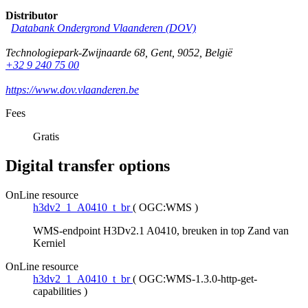
Distributor
Databank Ondergrond Vlaanderen (DOV)
Technologiepark-Zwijnaarde 68
,
Gent
,
9052
,
België
+32 9 240 75 00
https://www.dov.vlaanderen.be
Fees
Gratis
Digital transfer options
OnLine resource
h3dv2_1_A0410_t_br
(
OGC:WMS
)
WMS-endpoint H3Dv2.1 A0410, breuken in top Zand van
Kerniel
OnLine resource
h3dv2_1_A0410_t_br
(
OGC:WMS-1.3.0-http-get-
capabilities
)