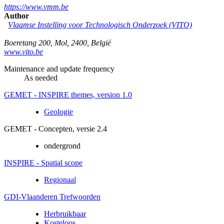
https://www.vmm.be
Author
Vlaamse Instelling voor Technologisch Onderzoek (VITO)
Boeretang 200
,
Mol
,
2400
,
België
www.vito.be
Maintenance and update frequency
As needed
GEMET - INSPIRE themes, version 1.0
Geologie
GEMET - Concepten, versie 2.4
ondergrond
INSPIRE - Spatial scope
Regionaal
GDI-Vlaanderen Trefwoorden
Herbruikbaar
Kosteloos