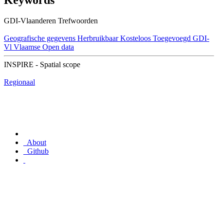
Keywords
GDI-Vlaanderen Trefwoorden
Geografische gegevens
Herbruikbaar
Kosteloos
Toegevoegd GDI-
Vl
Vlaamse Open data
INSPIRE - Spatial scope
Regionaal
About
Github