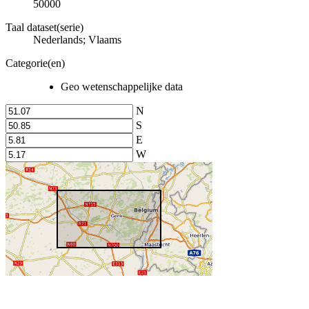
50000
Taal dataset(serie)
Nederlands; Vlaams
Categorie(en)
Geo wetenschappelijke data
N
S
E
W