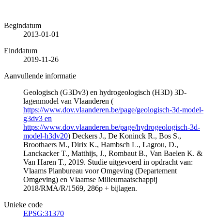
Begindatum
2013-01-01
Einddatum
2019-11-26
Aanvullende informatie
Geologisch (G3Dv3) en hydrogeologisch (H3D) 3D-
lagenmodel van Vlaanderen (
https://www.dov.vlaanderen.be/page/geologisch-3d-model-
g3dv3 en
https://www.dov.vlaanderen.be/page/hydrogeologisch-3d-
model-h3dv20
) Deckers J., De Koninck R., Bos S.,
Broothaers M., Dirix K., Hambsch L., Lagrou, D.,
Lanckacker T., Matthijs, J., Rombaut B., Van Baelen K. &
Van Haren T., 2019. Studie uitgevoerd in opdracht van:
Vlaams Planbureau voor Omgeving (Departement
Omgeving) en Vlaamse Milieumaatschappij
2018/RMA/R/1569, 286p + bijlagen.
Unieke code
EPSG:31370