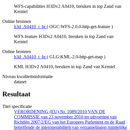
WFS-capabilities H3Dv2 A0410, breuken in top Zand van
Kerniel
Online bronnen
h3d_A0410_t_br
(
OGC:WFS-2.0.0-http-get-feature
)
WFS-feature H3Dv2 A0410, breuken in top Zand van
Kerniel
Online bronnen
h3d_A0410_t_br
(
GLG:KML-2.0-http-get-map
)
KML H3Dv2 A0410, breuken in top Zand van Kerniel
Niveau kwaliteitsinformatie
dataset
Resultaat
Titel specificatie
VERORDENING (EU) Nr. 1089/2010 VAN DE
COMMISSIE van 23 november 2010 ter uitvoering van
Richtlijn 2007/2/EG van het Europees Parlement en de Raad
betreffende de interoperabiliteit van verzamelingen ruimtelijke