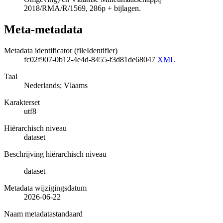
2018/RMA/R/1569, 286p + bijlagen.
Meta-metadata
Metadata identificator (fileIdentifier)
fc02f907-0b12-4e4d-8455-f3d81de68047
XML
Taal
Nederlands; Vlaams
Karakterset
utf8
Hiërarchisch niveau
dataset
Beschrijving hiërarchisch niveau
dataset
Metadata wijzigingsdatum
2026-06-22
Naam metadatastandaard