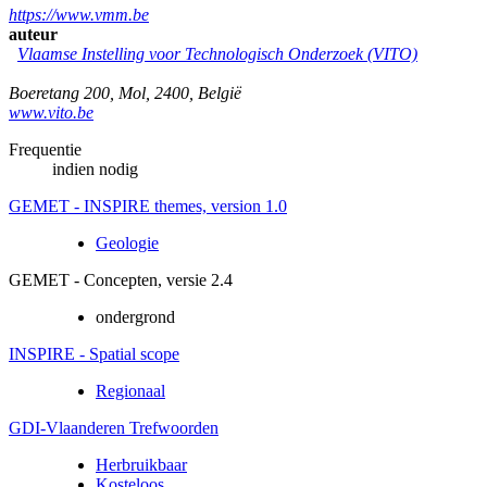
https://www.vmm.be
auteur
Vlaamse Instelling voor Technologisch Onderzoek (VITO)
Boeretang 200
,
Mol
,
2400
,
België
www.vito.be
Frequentie
indien nodig
GEMET - INSPIRE themes, version 1.0
Geologie
GEMET - Concepten, versie 2.4
ondergrond
INSPIRE - Spatial scope
Regionaal
GDI-Vlaanderen Trefwoorden
Herbruikbaar
Kosteloos