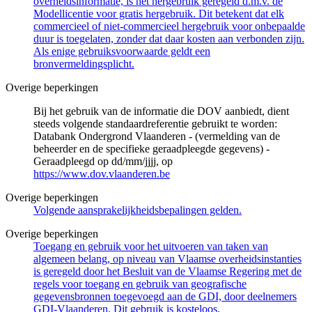
overheidsinformatie, is het hergebruik geregeld d.m.v. de
Modellicentie voor gratis hergebruik. Dit betekent dat elk
commercieel of niet-commercieel hergebruik voor onbepaalde
duur is toegelaten, zonder dat daar kosten aan verbonden zijn.
Als enige gebruiksvoorwaarde geldt een
bronvermeldingsplicht.
Overige beperkingen
Bij het gebruik van de informatie die DOV aanbiedt, dient
steeds volgende standaardreferentie gebruikt te worden:
Databank Ondergrond Vlaanderen - (vermelding van de
beheerder en de specifieke geraadpleegde gegevens) -
Geraadpleegd op dd/mm/jjjj, op
https://www.dov.vlaanderen.be
Overige beperkingen
Volgende aansprakelijkheidsbepalingen gelden.
Overige beperkingen
Toegang en gebruik voor het uitvoeren van taken van
algemeen belang, op niveau van Vlaamse overheidsinstanties
is geregeld door het Besluit van de Vlaamse Regering met de
regels voor toegang en gebruik van geografische
gegevensbronnen toegevoegd aan de GDI, door deelnemers
GDI-Vlaanderen. Dit gebruik is kosteloos.