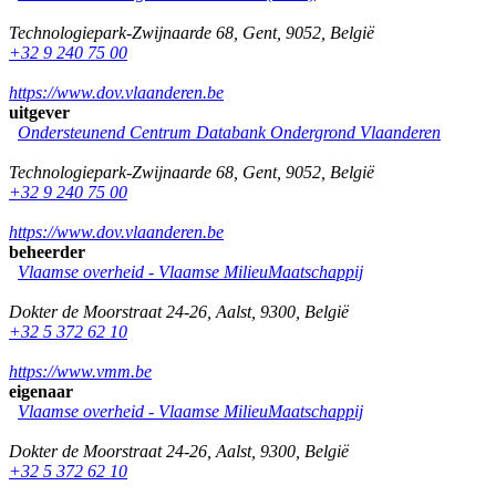
Technologiepark-Zwijnaarde 68
,
Gent
,
9052
,
België
+32 9 240 75 00
https://www.dov.vlaanderen.be
uitgever
Ondersteunend Centrum Databank Ondergrond Vlaanderen
Technologiepark-Zwijnaarde 68
,
Gent
,
9052
,
België
+32 9 240 75 00
https://www.dov.vlaanderen.be
beheerder
Vlaamse overheid - Vlaamse MilieuMaatschappij
Dokter de Moorstraat 24-26
,
Aalst
,
9300
,
België
+32 5 372 62 10
https://www.vmm.be
eigenaar
Vlaamse overheid - Vlaamse MilieuMaatschappij
Dokter de Moorstraat 24-26
,
Aalst
,
9300
,
België
+32 5 372 62 10