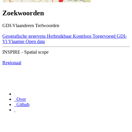
Zoekwoorden
GDI-Vlaanderen Trefwoorden
Geografische gegevens
Herbruikbaar
Kosteloos
Toegevoegd GDI-
Vl
Vlaamse Open data
INSPIRE - Spatial scope
Regionaal
Over
Github