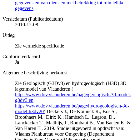
gegevens en van diensten met betrekking tot ruimtelijke
gegevens
Versiedatum (Publicatiedatum)
2010-12-08
Uitleg
Zie vermelde specificatie
Conform verklaard
Ja
Algemene beschrijving herkomst
Zie Geologisch (G3Dv3) en hydrogeologisch (H3D) 3D-
lagenmodel van Vlaanderen (
https://www.dov.vlaanderen.be/page/geologisch-3d-model-
g3dv3 en
https://www.dov.vlaanderen.be/page/hydrogeologisch-3d-
model-h3dv20
) Deckers J., De Koninck R., Bos S.,
Broothaers M., Dirix K., Hambsch L., Lagrou, D.,
Lanckacker T., Matthijs, J., Rombaut B., Van Baelen K. &
Van Haren T., 2019. Studie uitgevoerd in opdracht van:
Vlaams Planbureau voor Omgeving (Departement
Omgeving) en Vlaamse Milieumaatschappij