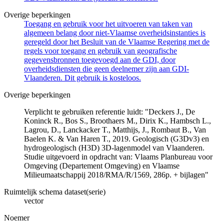
Overige beperkingen
Toegang en gebruik voor het uitvoeren van taken van
algemeen belang door niet-Vlaamse overheidsinstanties is
geregeld door het Besluit van de Vlaamse Regering met de
regels voor toegang en gebruik van geografische
gegevensbronnen toegevoegd aan de GDI, door
overheidsdiensten die geen deelnemer zijn aan GDI-
Vlaanderen. Dit gebruik is kosteloos.
Overige beperkingen
Verplicht te gebruiken referentie luidt: "Deckers J., De
Koninck R., Bos S., Broothaers M., Dirix K., Hambsch L.,
Lagrou, D., Lanckacker T., Matthijs, J., Rombaut B., Van
Baelen K. & Van Haren T., 2019. Geologisch (G3Dv3) en
hydrogeologisch (H3D) 3D-lagenmodel van Vlaanderen.
Studie uitgevoerd in opdracht van: Vlaams Planbureau voor
Omgeving (Departement Omgeving) en Vlaamse
Milieumaatschappij 2018/RMA/R/1569, 286p. + bijlagen"
Ruimtelijk schema dataset(serie)
vector
Noemer