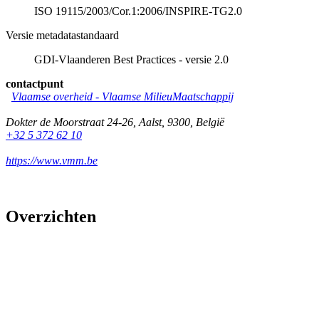
ISO 19115/2003/Cor.1:2006/INSPIRE-TG2.0
Versie metadatastandaard
GDI-Vlaanderen Best Practices - versie 2.0
contactpunt
Vlaamse overheid - Vlaamse MilieuMaatschappij
Dokter de Moorstraat 24-26
,
Aalst
,
9300
,
België
+32 5 372 62 10
https://www.vmm.be
Overzichten