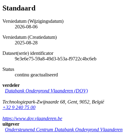
Standaard
Versiedatum (Wijzigingsdatum)
2026-08-06
Versiedatum (Creatiedatum)
2025-08-28
Dataset(serie) identificator
9e3e6e75-59a8-49d3-b53a-f9722c4bc6eb
Status
continu geactualiseerd
verdeler
Databank Ondergrond Vlaanderen (DOV)
Technologiepark-Zwijnaarde 68
,
Gent
,
9052
,
België
+32 9 240 75 00
https://www.dov.vlaanderen.be
uitgever
Ondersteunend Centrum Databank Ondergrond Vlaanderen