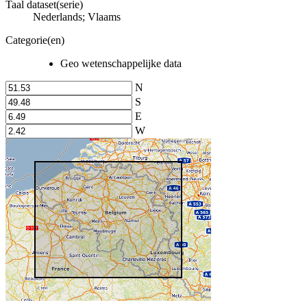
Taal dataset(serie)
Nederlands; Vlaams
Categorie(en)
Geo wetenschappelijke data
N
S
E
W