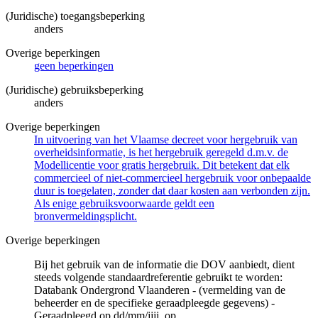
(Juridische) toegangsbeperking
anders
Overige beperkingen
geen beperkingen
(Juridische) gebruiksbeperking
anders
Overige beperkingen
In uitvoering van het Vlaamse decreet voor hergebruik van
overheidsinformatie, is het hergebruik geregeld d.m.v. de
Modellicentie voor gratis hergebruik. Dit betekent dat elk
commercieel of niet-commercieel hergebruik voor onbepaalde
duur is toegelaten, zonder dat daar kosten aan verbonden zijn.
Als enige gebruiksvoorwaarde geldt een
bronvermeldingsplicht.
Overige beperkingen
Bij het gebruik van de informatie die DOV aanbiedt, dient
steeds volgende standaardreferentie gebruikt te worden:
Databank Ondergrond Vlaanderen - (vermelding van de
beheerder en de specifieke geraadpleegde gegevens) -
Geraadpleegd op dd/mm/jjjj, op