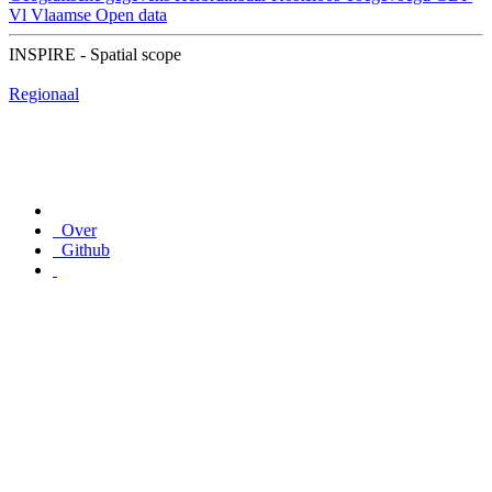
Vl
Vlaamse Open data
INSPIRE - Spatial scope
Regionaal
Over
Github