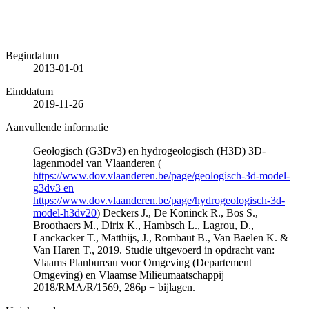
Begindatum
2013-01-01
Einddatum
2019-11-26
Aanvullende informatie
Geologisch (G3Dv3) en hydrogeologisch (H3D) 3D-
lagenmodel van Vlaanderen (
https://www.dov.vlaanderen.be/page/geologisch-3d-model-
g3dv3 en
https://www.dov.vlaanderen.be/page/hydrogeologisch-3d-
model-h3dv20
) Deckers J., De Koninck R., Bos S.,
Broothaers M., Dirix K., Hambsch L., Lagrou, D.,
Lanckacker T., Matthijs, J., Rombaut B., Van Baelen K. &
Van Haren T., 2019. Studie uitgevoerd in opdracht van:
Vlaams Planbureau voor Omgeving (Departement
Omgeving) en Vlaamse Milieumaatschappij
2018/RMA/R/1569, 286p + bijlagen.