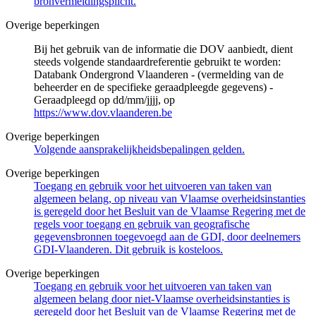
bronvermeldingsplicht.
Overige beperkingen
Bij het gebruik van de informatie die DOV aanbiedt, dient
steeds volgende standaardreferentie gebruikt te worden:
Databank Ondergrond Vlaanderen - (vermelding van de
beheerder en de specifieke geraadpleegde gegevens) -
Geraadpleegd op dd/mm/jjjj, op
https://www.dov.vlaanderen.be
Overige beperkingen
Volgende aansprakelijkheidsbepalingen gelden.
Overige beperkingen
Toegang en gebruik voor het uitvoeren van taken van
algemeen belang, op niveau van Vlaamse overheidsinstanties
is geregeld door het Besluit van de Vlaamse Regering met de
regels voor toegang en gebruik van geografische
gegevensbronnen toegevoegd aan de GDI, door deelnemers
GDI-Vlaanderen. Dit gebruik is kosteloos.
Overige beperkingen
Toegang en gebruik voor het uitvoeren van taken van
algemeen belang door niet-Vlaamse overheidsinstanties is
geregeld door het Besluit van de Vlaamse Regering met de