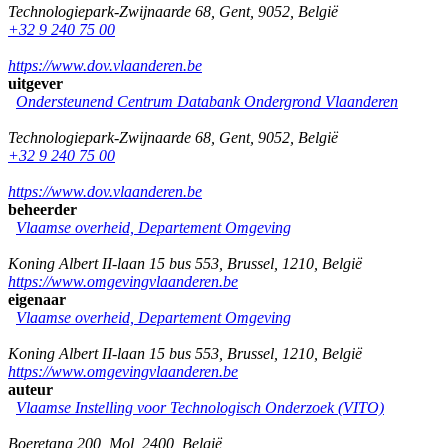
Technologiepark-Zwijnaarde 68
,
Gent
,
9052
,
België
+32 9 240 75 00
https://www.dov.vlaanderen.be
uitgever
Ondersteunend Centrum Databank Ondergrond Vlaanderen
Technologiepark-Zwijnaarde 68
,
Gent
,
9052
,
België
+32 9 240 75 00
https://www.dov.vlaanderen.be
beheerder
Vlaamse overheid, Departement Omgeving
Koning Albert II-laan 15 bus 553
,
Brussel
,
1210
,
België
https://www.omgevingvlaanderen.be
eigenaar
Vlaamse overheid, Departement Omgeving
Koning Albert II-laan 15 bus 553
,
Brussel
,
1210
,
België
https://www.omgevingvlaanderen.be
auteur
Vlaamse Instelling voor Technologisch Onderzoek (VITO)
Boeretang 200
,
Mol
,
2400
,
België