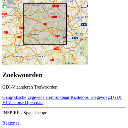
Zoekwoorden
GDI-Vlaanderen Trefwoorden
Geografische gegevens
Herbruikbaar
Kosteloos
Toegevoegd GDI-
Vl
Vlaamse Open data
INSPIRE - Spatial scope
Regionaal