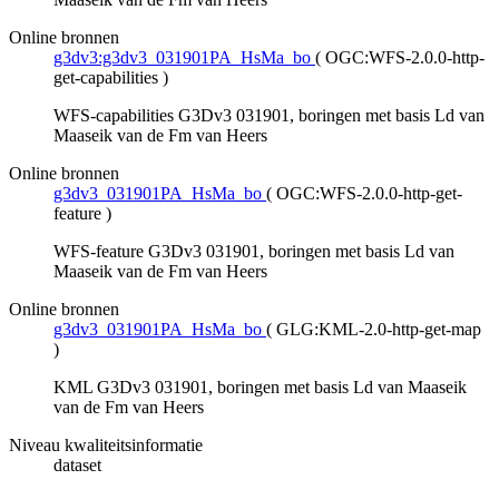
Online bronnen
g3dv3:g3dv3_031901PA_HsMa_bo
(
OGC:WFS-2.0.0-http-
get-capabilities
)
WFS-capabilities G3Dv3 031901, boringen met basis Ld van
Maaseik van de Fm van Heers
Online bronnen
g3dv3_031901PA_HsMa_bo
(
OGC:WFS-2.0.0-http-get-
feature
)
WFS-feature G3Dv3 031901, boringen met basis Ld van
Maaseik van de Fm van Heers
Online bronnen
g3dv3_031901PA_HsMa_bo
(
GLG:KML-2.0-http-get-map
)
KML G3Dv3 031901, boringen met basis Ld van Maaseik
van de Fm van Heers
Niveau kwaliteitsinformatie
dataset