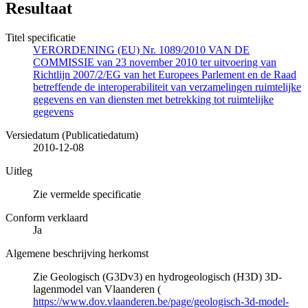
Resultaat
Titel specificatie
VERORDENING (EU) Nr. 1089/2010 VAN DE
COMMISSIE van 23 november 2010 ter uitvoering van
Richtlijn 2007/2/EG van het Europees Parlement en de Raad
betreffende de interoperabiliteit van verzamelingen ruimtelijke
gegevens en van diensten met betrekking tot ruimtelijke
gegevens
Versiedatum (Publicatiedatum)
2010-12-08
Uitleg
Zie vermelde specificatie
Conform verklaard
Ja
Algemene beschrijving herkomst
Zie Geologisch (G3Dv3) en hydrogeologisch (H3D) 3D-
lagenmodel van Vlaanderen (
https://www.dov.vlaanderen.be/page/geologisch-3d-model-