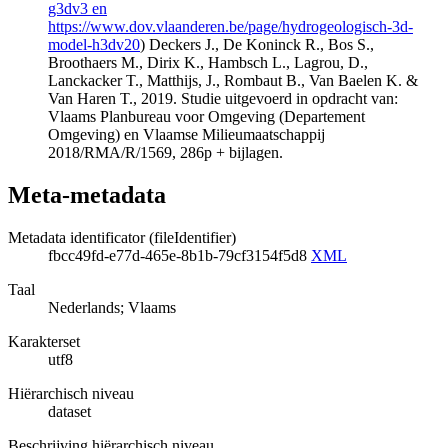
g3dv3 en
https://www.dov.vlaanderen.be/page/hydrogeologisch-3d-
model-h3dv20
) Deckers J., De Koninck R., Bos S.,
Broothaers M., Dirix K., Hambsch L., Lagrou, D.,
Lanckacker T., Matthijs, J., Rombaut B., Van Baelen K. &
Van Haren T., 2019. Studie uitgevoerd in opdracht van:
Vlaams Planbureau voor Omgeving (Departement
Omgeving) en Vlaamse Milieumaatschappij
2018/RMA/R/1569, 286p + bijlagen.
Meta-metadata
Metadata identificator (fileIdentifier)
fbcc49fd-e77d-465e-8b1b-79cf3154f5d8
XML
Taal
Nederlands; Vlaams
Karakterset
utf8
Hiërarchisch niveau
dataset
Beschrijving hiërarchisch niveau