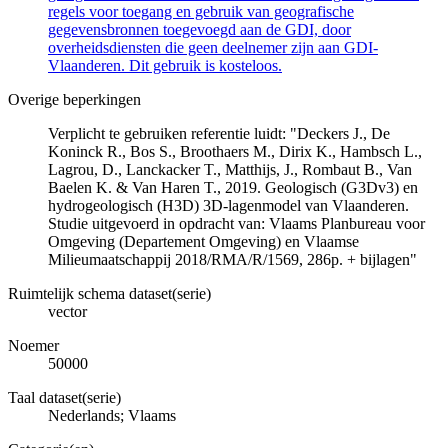
regels voor toegang en gebruik van geografische
gegevensbronnen toegevoegd aan de GDI, door
overheidsdiensten die geen deelnemer zijn aan GDI-
Vlaanderen. Dit gebruik is kosteloos.
Overige beperkingen
Verplicht te gebruiken referentie luidt: "Deckers J., De
Koninck R., Bos S., Broothaers M., Dirix K., Hambsch L.,
Lagrou, D., Lanckacker T., Matthijs, J., Rombaut B., Van
Baelen K. & Van Haren T., 2019. Geologisch (G3Dv3) en
hydrogeologisch (H3D) 3D-lagenmodel van Vlaanderen.
Studie uitgevoerd in opdracht van: Vlaams Planbureau voor
Omgeving (Departement Omgeving) en Vlaamse
Milieumaatschappij 2018/RMA/R/1569, 286p. + bijlagen"
Ruimtelijk schema dataset(serie)
vector
Noemer
50000
Taal dataset(serie)
Nederlands; Vlaams