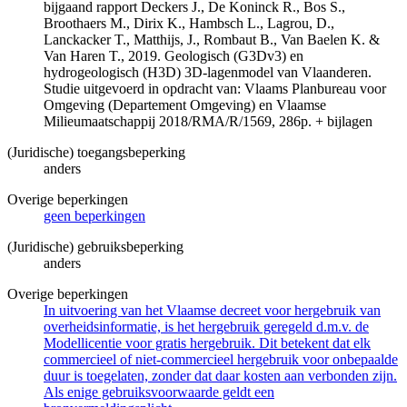
bijgaand rapport Deckers J., De Koninck R., Bos S.,
Broothaers M., Dirix K., Hambsch L., Lagrou, D.,
Lanckacker T., Matthijs, J., Rombaut B., Van Baelen K. &
Van Haren T., 2019. Geologisch (G3Dv3) en
hydrogeologisch (H3D) 3D-lagenmodel van Vlaanderen.
Studie uitgevoerd in opdracht van: Vlaams Planbureau voor
Omgeving (Departement Omgeving) en Vlaamse
Milieumaatschappij 2018/RMA/R/1569, 286p. + bijlagen
(Juridische) toegangsbeperking
anders
Overige beperkingen
geen beperkingen
(Juridische) gebruiksbeperking
anders
Overige beperkingen
In uitvoering van het Vlaamse decreet voor hergebruik van
overheidsinformatie, is het hergebruik geregeld d.m.v. de
Modellicentie voor gratis hergebruik. Dit betekent dat elk
commercieel of niet-commercieel hergebruik voor onbepaalde
duur is toegelaten, zonder dat daar kosten aan verbonden zijn.
Als enige gebruiksvoorwaarde geldt een