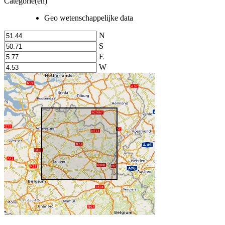
Categorie(en)
Geo wetenschappelijke data
N
S
E
W