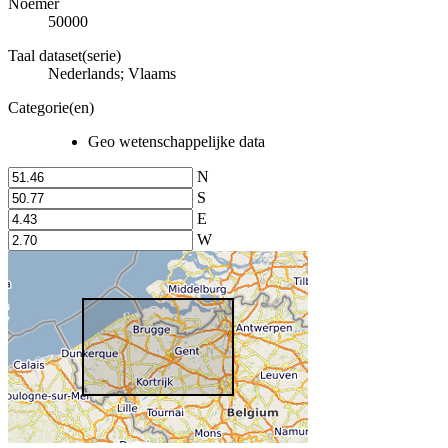
Noemer
50000
Taal dataset(serie)
Nederlands; Vlaams
Categorie(en)
Geo wetenschappelijke data
N
S
E
W