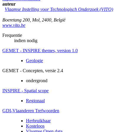
auteur
Vlaamse Instelling voor Technologisch Onderzoek (VITO)
Boeretang 200
,
Mol
,
2400
,
België
www.vito.be
Frequentie
indien nodig
GEMET - INSPIRE themes, version 1.0
Geologie
GEMET - Concepten, versie 2.4
ondergrond
INSPIRE - Spatial scope
Regionaal
GDI-Vlaanderen Trefwoorden
Herbruikbaar
Kosteloos
Vlaamse Open data