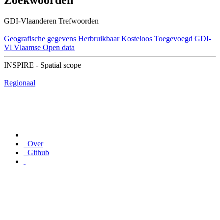
Zoekwoorden
GDI-Vlaanderen Trefwoorden
Geografische gegevens
Herbruikbaar
Kosteloos
Toegevoegd GDI-
Vl
Vlaamse Open data
INSPIRE - Spatial scope
Regionaal
Over
Github