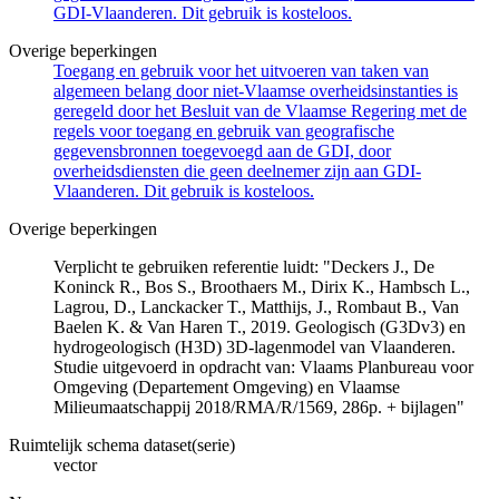
GDI-Vlaanderen. Dit gebruik is kosteloos.
Overige beperkingen
Toegang en gebruik voor het uitvoeren van taken van
algemeen belang door niet-Vlaamse overheidsinstanties is
geregeld door het Besluit van de Vlaamse Regering met de
regels voor toegang en gebruik van geografische
gegevensbronnen toegevoegd aan de GDI, door
overheidsdiensten die geen deelnemer zijn aan GDI-
Vlaanderen. Dit gebruik is kosteloos.
Overige beperkingen
Verplicht te gebruiken referentie luidt: "Deckers J., De
Koninck R., Bos S., Broothaers M., Dirix K., Hambsch L.,
Lagrou, D., Lanckacker T., Matthijs, J., Rombaut B., Van
Baelen K. & Van Haren T., 2019. Geologisch (G3Dv3) en
hydrogeologisch (H3D) 3D-lagenmodel van Vlaanderen.
Studie uitgevoerd in opdracht van: Vlaams Planbureau voor
Omgeving (Departement Omgeving) en Vlaamse
Milieumaatschappij 2018/RMA/R/1569, 286p. + bijlagen"
Ruimtelijk schema dataset(serie)
vector