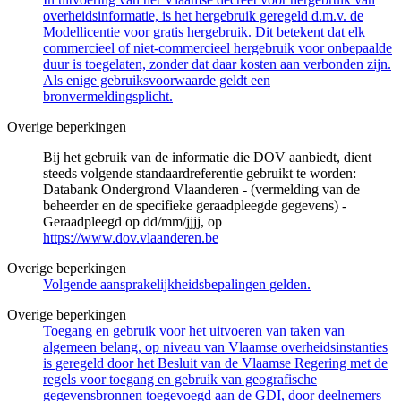
overheidsinformatie, is het hergebruik geregeld d.m.v. de
Modellicentie voor gratis hergebruik. Dit betekent dat elk
commercieel of niet-commercieel hergebruik voor onbepaalde
duur is toegelaten, zonder dat daar kosten aan verbonden zijn.
Als enige gebruiksvoorwaarde geldt een
bronvermeldingsplicht.
Overige beperkingen
Bij het gebruik van de informatie die DOV aanbiedt, dient
steeds volgende standaardreferentie gebruikt te worden:
Databank Ondergrond Vlaanderen - (vermelding van de
beheerder en de specifieke geraadpleegde gegevens) -
Geraadpleegd op dd/mm/jjjj, op
https://www.dov.vlaanderen.be
Overige beperkingen
Volgende aansprakelijkheidsbepalingen gelden.
Overige beperkingen
Toegang en gebruik voor het uitvoeren van taken van
algemeen belang, op niveau van Vlaamse overheidsinstanties
is geregeld door het Besluit van de Vlaamse Regering met de
regels voor toegang en gebruik van geografische
gegevensbronnen toegevoegd aan de GDI, door deelnemers