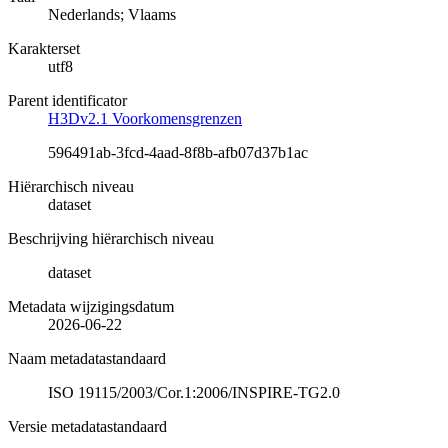
Nederlands; Vlaams
Karakterset
utf8
Parent identificator
H3Dv2.1 Voorkomensgrenzen
596491ab-3fcd-4aad-8f8b-afb07d37b1ac
Hiërarchisch niveau
dataset
Beschrijving hiërarchisch niveau
dataset
Metadata wijzigingsdatum
2026-06-22
Naam metadatastandaard
ISO 19115/2003/Cor.1:2006/INSPIRE-TG2.0
Versie metadatastandaard