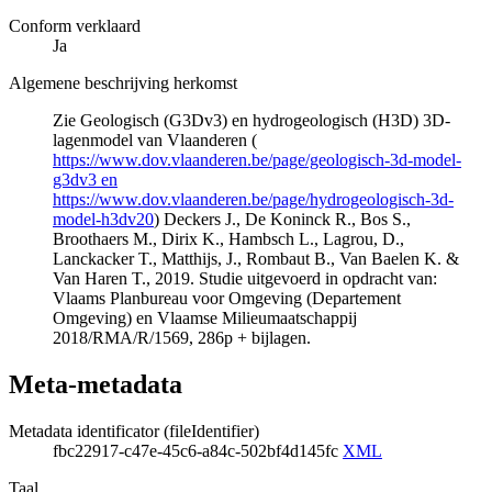
Conform verklaard
Ja
Algemene beschrijving herkomst
Zie Geologisch (G3Dv3) en hydrogeologisch (H3D) 3D-
lagenmodel van Vlaanderen (
https://www.dov.vlaanderen.be/page/geologisch-3d-model-
g3dv3 en
https://www.dov.vlaanderen.be/page/hydrogeologisch-3d-
model-h3dv20
) Deckers J., De Koninck R., Bos S.,
Broothaers M., Dirix K., Hambsch L., Lagrou, D.,
Lanckacker T., Matthijs, J., Rombaut B., Van Baelen K. &
Van Haren T., 2019. Studie uitgevoerd in opdracht van:
Vlaams Planbureau voor Omgeving (Departement
Omgeving) en Vlaamse Milieumaatschappij
2018/RMA/R/1569, 286p + bijlagen.
Meta-metadata
Metadata identificator (fileIdentifier)
fbc22917-c47e-45c6-a84c-502bf4d145fc
XML
Taal