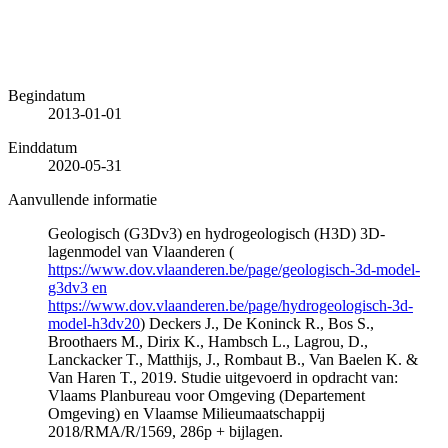
Begindatum
2013-01-01
Einddatum
2020-05-31
Aanvullende informatie
Geologisch (G3Dv3) en hydrogeologisch (H3D) 3D-
lagenmodel van Vlaanderen (
https://www.dov.vlaanderen.be/page/geologisch-3d-model-
g3dv3 en
https://www.dov.vlaanderen.be/page/hydrogeologisch-3d-
model-h3dv20
) Deckers J., De Koninck R., Bos S.,
Broothaers M., Dirix K., Hambsch L., Lagrou, D.,
Lanckacker T., Matthijs, J., Rombaut B., Van Baelen K. &
Van Haren T., 2019. Studie uitgevoerd in opdracht van:
Vlaams Planbureau voor Omgeving (Departement
Omgeving) en Vlaamse Milieumaatschappij
2018/RMA/R/1569, 286p + bijlagen.