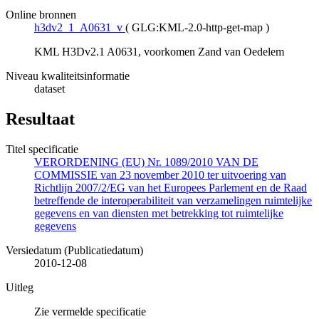
Online bronnen
h3dv2_1_A0631_v
(
GLG:KML-2.0-http-get-map
)
KML H3Dv2.1 A0631, voorkomen Zand van Oedelem
Niveau kwaliteitsinformatie
dataset
Resultaat
Titel specificatie
VERORDENING (EU) Nr. 1089/2010 VAN DE
COMMISSIE van 23 november 2010 ter uitvoering van
Richtlijn 2007/2/EG van het Europees Parlement en de Raad
betreffende de interoperabiliteit van verzamelingen ruimtelijke
gegevens en van diensten met betrekking tot ruimtelijke
gegevens
Versiedatum (Publicatiedatum)
2010-12-08
Uitleg
Zie vermelde specificatie