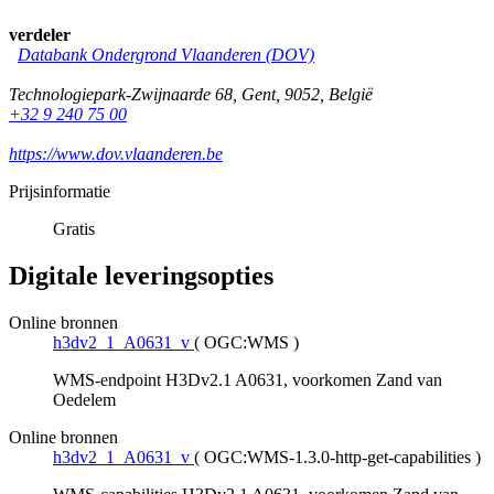
verdeler
Databank Ondergrond Vlaanderen (DOV)
Technologiepark-Zwijnaarde 68
,
Gent
,
9052
,
België
+32 9 240 75 00
https://www.dov.vlaanderen.be
Prijsinformatie
Gratis
Digitale leveringsopties
Online bronnen
h3dv2_1_A0631_v
(
OGC:WMS
)
WMS-endpoint H3Dv2.1 A0631, voorkomen Zand van
Oedelem
Online bronnen
h3dv2_1_A0631_v
(
OGC:WMS-1.3.0-http-get-capabilities
)