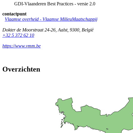
GDI-Vlaanderen Best Practices - versie 2.0
contactpunt
Vlaamse overheid - Vlaamse MilieuMaatschappij
Dokter de Moorstraat 24-26
,
Aalst
,
9300
,
België
+32 5 372 62 10
https://www.vmm.be
Overzichten