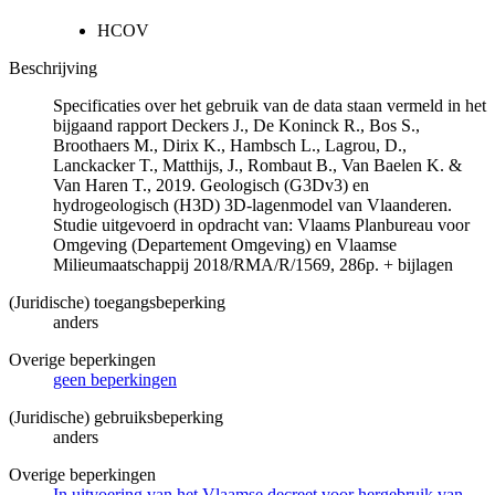
HCOV
Beschrijving
Specificaties over het gebruik van de data staan vermeld in het
bijgaand rapport Deckers J., De Koninck R., Bos S.,
Broothaers M., Dirix K., Hambsch L., Lagrou, D.,
Lanckacker T., Matthijs, J., Rombaut B., Van Baelen K. &
Van Haren T., 2019. Geologisch (G3Dv3) en
hydrogeologisch (H3D) 3D-lagenmodel van Vlaanderen.
Studie uitgevoerd in opdracht van: Vlaams Planbureau voor
Omgeving (Departement Omgeving) en Vlaamse
Milieumaatschappij 2018/RMA/R/1569, 286p. + bijlagen
(Juridische) toegangsbeperking
anders
Overige beperkingen
geen beperkingen
(Juridische) gebruiksbeperking
anders
Overige beperkingen
In uitvoering van het Vlaamse decreet voor hergebruik van