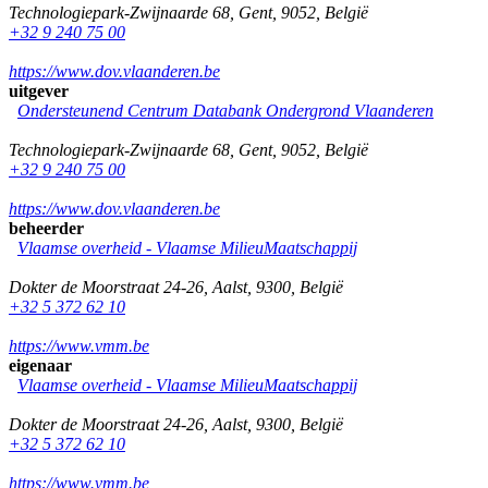
Technologiepark-Zwijnaarde 68
,
Gent
,
9052
,
België
+32 9 240 75 00
https://www.dov.vlaanderen.be
uitgever
Ondersteunend Centrum Databank Ondergrond Vlaanderen
Technologiepark-Zwijnaarde 68
,
Gent
,
9052
,
België
+32 9 240 75 00
https://www.dov.vlaanderen.be
beheerder
Vlaamse overheid - Vlaamse MilieuMaatschappij
Dokter de Moorstraat 24-26
,
Aalst
,
9300
,
België
+32 5 372 62 10
https://www.vmm.be
eigenaar
Vlaamse overheid - Vlaamse MilieuMaatschappij
Dokter de Moorstraat 24-26
,
Aalst
,
9300
,
België
+32 5 372 62 10
https://www.vmm.be