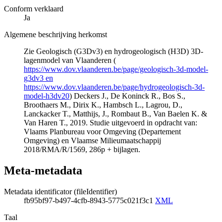
Conform verklaard
Ja
Algemene beschrijving herkomst
Zie Geologisch (G3Dv3) en hydrogeologisch (H3D) 3D-
lagenmodel van Vlaanderen (
https://www.dov.vlaanderen.be/page/geologisch-3d-model-
g3dv3 en
https://www.dov.vlaanderen.be/page/hydrogeologisch-3d-
model-h3dv20
) Deckers J., De Koninck R., Bos S.,
Broothaers M., Dirix K., Hambsch L., Lagrou, D.,
Lanckacker T., Matthijs, J., Rombaut B., Van Baelen K. &
Van Haren T., 2019. Studie uitgevoerd in opdracht van:
Vlaams Planbureau voor Omgeving (Departement
Omgeving) en Vlaamse Milieumaatschappij
2018/RMA/R/1569, 286p + bijlagen.
Meta-metadata
Metadata identificator (fileIdentifier)
fb95bf97-b497-4cfb-8943-5775c021f3c1
XML
Taal