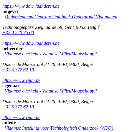
https://www.dov.vlaanderen.be
uitgever
Ondersteunend Centrum Databank Ondergrond Vlaanderen
Technologiepark-Zwijnaarde 68
,
Gent
,
9052
,
België
+32 9 240 75 00
https://www.dov.vlaanderen.be
beheerder
Vlaamse overheid - Vlaamse MilieuMaatschappij
Dokter de Moorstraat 24-26
,
Aalst
,
9300
,
België
+32 5 372 62 10
https://www.vmm.be
eigenaar
Vlaamse overheid - Vlaamse MilieuMaatschappij
Dokter de Moorstraat 24-26
,
Aalst
,
9300
,
België
+32 5 372 62 10
https://www.vmm.be
auteur
Vlaamse Instelling voor Technologisch Onderzoek (VITO)