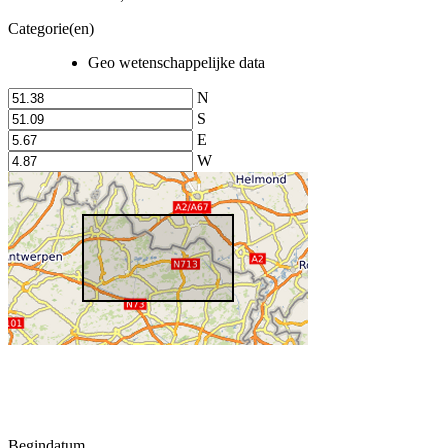
Categorie(en)
Geo wetenschappelijke data
N
S
E
W
Begindatum