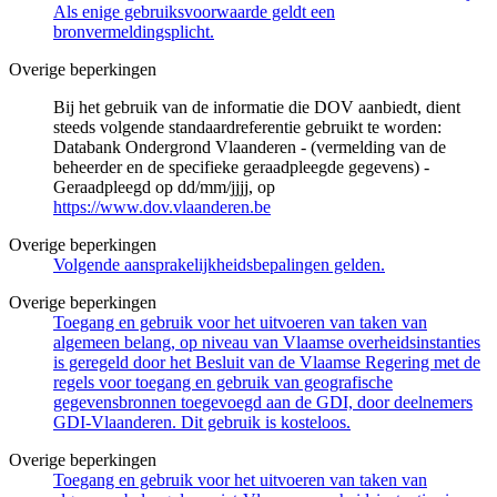
Als enige gebruiksvoorwaarde geldt een
bronvermeldingsplicht.
Overige beperkingen
Bij het gebruik van de informatie die DOV aanbiedt, dient
steeds volgende standaardreferentie gebruikt te worden:
Databank Ondergrond Vlaanderen - (vermelding van de
beheerder en de specifieke geraadpleegde gegevens) -
Geraadpleegd op dd/mm/jjjj, op
https://www.dov.vlaanderen.be
Overige beperkingen
Volgende aansprakelijkheidsbepalingen gelden.
Overige beperkingen
Toegang en gebruik voor het uitvoeren van taken van
algemeen belang, op niveau van Vlaamse overheidsinstanties
is geregeld door het Besluit van de Vlaamse Regering met de
regels voor toegang en gebruik van geografische
gegevensbronnen toegevoegd aan de GDI, door deelnemers
GDI-Vlaanderen. Dit gebruik is kosteloos.
Overige beperkingen
Toegang en gebruik voor het uitvoeren van taken van