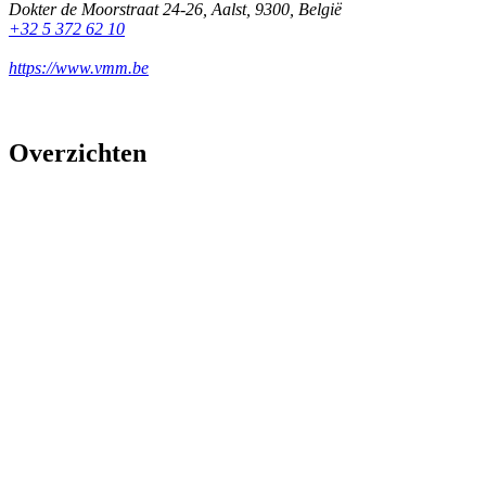
Dokter de Moorstraat 24-26
,
Aalst
,
9300
,
België
+32 5 372 62 10
https://www.vmm.be
Overzichten