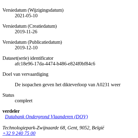
Versiedatum (Wijzigingsdatum)
2021-05-10
Versiedatum (Creatiedatum)
2019-11-26
Versiedatum (Publicatiedatum)
2019-12-10
Dataset(serie) identificator
afc18e96-17da-4474-b486-e824f0bf84c6
Doel van vervaardiging
De isopachen geven het dikteverloop van A0231 weer
Status
compleet
verdeler
Databank Ondergrond Vlaanderen (DOV)
Technologiepark-Zwijnaarde 68
,
Gent
,
9052
,
België
+32 9 240 75 00