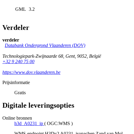
GML
3.2
Verdeler
verdeler
Databank Ondergrond Vlaanderen (DOV)
Technologiepark-Zwijnaarde 68
,
Gent
,
9052
,
België
+32 9 240 75 00
https://www.dov.vlaanderen.be
Prijsinformatie
Gratis
Digitale leveringsopties
Online bronnen
h3d_A0231_ip
(
OGC:WMS
)
WMS-endpoint H3Dv2 A0231, isopachen Zand van Mol