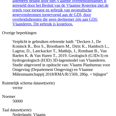
algemeen belang door niet-Vlaamse overheidsinstanties is
geregeld door het Besluit van de Vlaamse Regering met de
regels voor toegang en gebruik van geografische
gegevensbronnen toegevoegd aan de GDI, door
overheidsdiensten die geen deelnemer zijn aan GDI-
Vlaanderen. Dit gebruik is kosteloos.
Overige beperkingen
Verplicht te gebruiken referentie luidt: "Deckers J., De
Koninck R., Bos S., Broothaers M., Dirix K., Hambsch L.,
Lagrou, D., Lanckacker T., Matthijs, J., Rombaut B., Van
Baelen K. & Van Haren T., 2019. Geologisch (G3Dv3) en
hydrogeologisch (H3D) 3D-lagenmodel van Vlaanderen.
Studie uitgevoerd in opdracht van: Vlaams Planbureau voor
Omgeving (Departement Omgeving) en Vlaamse
Milieumaatschappij 2018/RMA/R/1569, 286p. + bijlagen"
Ruimtelijk schema dataset(serie)
vector
Noemer
50000
Taal dataset(serie)
Nederlands; Vlaams