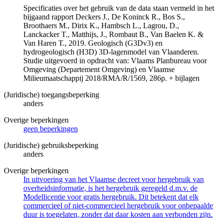
Specificaties over het gebruik van de data staan vermeld in het
bijgaand rapport Deckers J., De Koninck R., Bos S.,
Broothaers M., Dirix K., Hambsch L., Lagrou, D.,
Lanckacker T., Matthijs, J., Rombaut B., Van Baelen K. &
Van Haren T., 2019. Geologisch (G3Dv3) en
hydrogeologisch (H3D) 3D-lagenmodel van Vlaanderen.
Studie uitgevoerd in opdracht van: Vlaams Planbureau voor
Omgeving (Departement Omgeving) en Vlaamse
Milieumaatschappij 2018/RMA/R/1569, 286p. + bijlagen
(Juridische) toegangsbeperking
anders
Overige beperkingen
geen beperkingen
(Juridische) gebruiksbeperking
anders
Overige beperkingen
In uitvoering van het Vlaamse decreet voor hergebruik van
overheidsinformatie, is het hergebruik geregeld d.m.v. de
Modellicentie voor gratis hergebruik. Dit betekent dat elk
commercieel of niet-commercieel hergebruik voor onbepaalde
duur is toegelaten, zonder dat daar kosten aan verbonden zijn.