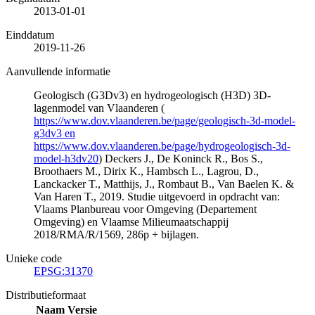
2013-01-01
Einddatum
2019-11-26
Aanvullende informatie
Geologisch (G3Dv3) en hydrogeologisch (H3D) 3D-
lagenmodel van Vlaanderen (
https://www.dov.vlaanderen.be/page/geologisch-3d-model-
g3dv3 en
https://www.dov.vlaanderen.be/page/hydrogeologisch-3d-
model-h3dv20
) Deckers J., De Koninck R., Bos S.,
Broothaers M., Dirix K., Hambsch L., Lagrou, D.,
Lanckacker T., Matthijs, J., Rombaut B., Van Baelen K. &
Van Haren T., 2019. Studie uitgevoerd in opdracht van:
Vlaams Planbureau voor Omgeving (Departement
Omgeving) en Vlaamse Milieumaatschappij
2018/RMA/R/1569, 286p + bijlagen.
Unieke code
EPSG:31370
Distributieformaat
Naam
Versie