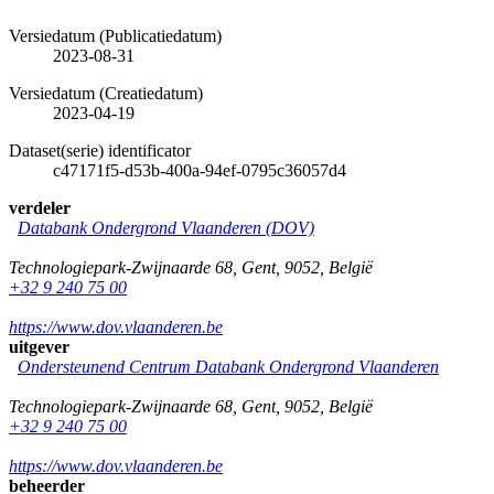
Versiedatum (Publicatiedatum)
2023-08-31
Versiedatum (Creatiedatum)
2023-04-19
Dataset(serie) identificator
c47171f5-d53b-400a-94ef-0795c36057d4
verdeler
Databank Ondergrond Vlaanderen (DOV)
Technologiepark-Zwijnaarde 68
,
Gent
,
9052
,
België
+32 9 240 75 00
https://www.dov.vlaanderen.be
uitgever
Ondersteunend Centrum Databank Ondergrond Vlaanderen
Technologiepark-Zwijnaarde 68
,
Gent
,
9052
,
België
+32 9 240 75 00
https://www.dov.vlaanderen.be
beheerder