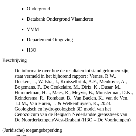
Ondergrond
Databank Ondergrond Vlaanderen
VMM
Departement Omgeving
H3O
Beschrijving
De informatie over hoe de resultaten tot stand gekomen zijn,
staat vermeld in het bijhorend rapport : Vernes, R.W.,
Deckers, J., Walstra, J., Kruisselbrink, A.F., Menkovic, A.,
Bogemans, F., De Ceukelaire, M., Dirix, K., Dusar, M.,
Hummelman, H.J., Maes, R., Meyvis, B., Munsterman, D.K.,
Reindersma, R., Rombaut, B., Van Baelen, K., van de Ven,
T.J.M., Van Haren, T. & Welkenhuysen, K., 2023.
Geologisch en hydrogeologisch 3D model van het
Cenozoïcum van de Belgisch-Nederlandse grensstreek van
De Noorderkempen/West-Brabant (H3O – De Voorkempen)
(Juridische) toegangsbeperking
anders