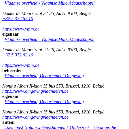
Vlaamse overheid - Vlaamse MilieuMaatschappij
Dokter de Moorstraat 24-26
,
Aalst
,
9300
,
België
+32 5 372 62 10
https://www.vmm.be
eigenaar
Vlaamse overheid - Vlaamse MilieuMaatschappij
Dokter de Moorstraat 24-26
,
Aalst
,
9300
,
België
+32 5 372 62 10
https://www.vmm.be
beheerder
Vlaamse overheid, Departement Omgeving
Koning Albert II-laan 15 bus 553
,
Brussel
,
1210
,
België
https://www.omgevingvlaanderen.be
eigenaar
Vlaamse overheid, Departement Omgeving
Koning Albert II-laan 15 bus 553
,
Brussel
,
1210
,
België
https://www.omgevingvlaanderen.be
auteur
Toegepast-Natuurwetenschappelijk Onderzoek - Geologische