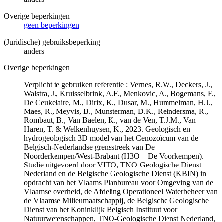
Overige beperkingen
geen beperkingen
(Juridische) gebruiksbeperking
anders
Overige beperkingen
Verplicht te gebruiken referentie : Vernes, R.W., Deckers, J.,
Walstra, J., Kruisselbrink, A.F., Menkovic, A., Bogemans, F.,
De Ceukelaire, M., Dirix, K., Dusar, M., Hummelman, H.J.,
Maes, R., Meyvis, B., Munsterman, D.K., Reindersma, R.,
Rombaut, B., Van Baelen, K., van de Ven, T.J.M., Van
Haren, T. & Welkenhuysen, K., 2023. Geologisch en
hydrogeologisch 3D model van het Cenozoïcum van de
Belgisch-Nederlandse grensstreek van De
Noorderkempen/West-Brabant (H3O – De Voorkempen).
Studie uitgevoerd door VITO, TNO-Geologische Dienst
Nederland en de Belgische Geologische Dienst (KBIN) in
opdracht van het Vlaams Planbureau voor Omgeving van de
Vlaamse overheid, de Afdeling Operationeel Waterbeheer van
de Vlaamse Milieumaatschappij, de Belgische Geologische
Dienst van het Koninklijk Belgisch Instituut voor
Natuurwetenschappen, TNO-Geologische Dienst Nederland,