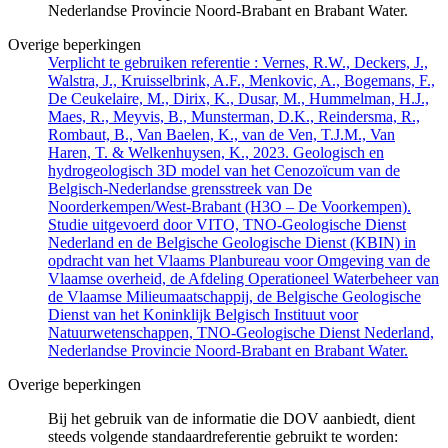
Nederlandse Provincie Noord-Brabant en Brabant Water.
Overige beperkingen
Verplicht te gebruiken referentie : Vernes, R.W., Deckers, J.,
Walstra, J., Kruisselbrink, A.F., Menkovic, A., Bogemans, F.,
De Ceukelaire, M., Dirix, K., Dusar, M., Hummelman, H.J.,
Maes, R., Meyvis, B., Munsterman, D.K., Reindersma, R.,
Rombaut, B., Van Baelen, K., van de Ven, T.J.M., Van
Haren, T. & Welkenhuysen, K., 2023. Geologisch en
hydrogeologisch 3D model van het Cenozoïcum van de
Belgisch-Nederlandse grensstreek van De
Noorderkempen/West-Brabant (H3O – De Voorkempen).
Studie uitgevoerd door VITO, TNO-Geologische Dienst
Nederland en de Belgische Geologische Dienst (KBIN) in
opdracht van het Vlaams Planbureau voor Omgeving van de
Vlaamse overheid, de Afdeling Operationeel Waterbeheer van
de Vlaamse Milieumaatschappij, de Belgische Geologische
Dienst van het Koninklijk Belgisch Instituut voor
Natuurwetenschappen, TNO-Geologische Dienst Nederland,
Nederlandse Provincie Noord-Brabant en Brabant Water.
Overige beperkingen
Bij het gebruik van de informatie die DOV aanbiedt, dient
steeds volgende standaardreferentie gebruikt te worden: