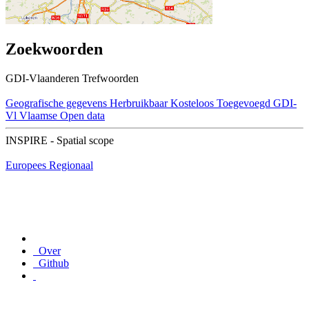
Zoekwoorden
GDI-Vlaanderen Trefwoorden
Geografische gegevens
Herbruikbaar
Kosteloos
Toegevoegd GDI-
Vl
Vlaamse Open data
INSPIRE - Spatial scope
Europees
Regionaal
Over
Github