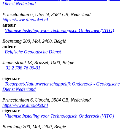
Dienst Nederland
Princetonlaan 6
,
Utrecht
,
3584 CB
,
Nederland
https://www.dinoloket.nl
auteur
Vlaamse Instelling voor Technologisch Onderzoek (VITO)
Boeretang 200
,
Mol
,
2400
,
België
auteur
Belgische Geologische Dienst
Jennerstraat 13
,
Brussel
,
1000
,
België
+32 2 788 76 00-01
eigenaar
Toegepast-Natuurwetenschappelijk Onderzoek - Geologische
Dienst Nederland
Princetonlaan 6
,
Utrecht
,
3584 CB
,
Nederland
https://www.dinoloket.nl
eigenaar
Vlaamse Instelling voor Technologisch Onderzoek (VITO)
Boeretang 200
,
Mol
,
2400
,
België