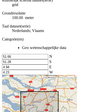
Ruimtelijk schema dataset(serie)
grid
Grondresolutie
100.00 meter
Taal dataset(serie)
Nederlands; Vlaams
Categorie(en)
Geo wetenschappelijke data
N
S
E
W