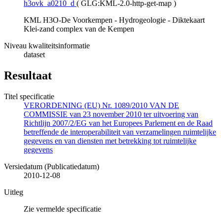
h3ovk_a0210_d
(
GLG:KML-2.0-http-get-map
)
KML H3O-De Voorkempen - Hydrogeologie - Diktekaart
Klei-zand complex van de Kempen
Niveau kwaliteitsinformatie
dataset
Resultaat
Titel specificatie
VERORDENING (EU) Nr. 1089/2010 VAN DE
COMMISSIE van 23 november 2010 ter uitvoering van
Richtlijn 2007/2/EG van het Europees Parlement en de Raad
betreffende de interoperabiliteit van verzamelingen ruimtelijke
gegevens en van diensten met betrekking tot ruimtelijke
gegevens
Versiedatum (Publicatiedatum)
2010-12-08
Uitleg
Zie vermelde specificatie