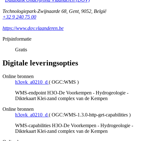
Technologiepark-Zwijnaarde 68
,
Gent
,
9052
,
België
+32 9 240 75 00
https://www.dov.vlaanderen.be
Prijsinformatie
Gratis
Digitale leveringsopties
Online bronnen
h3ovk_a0210_d
(
OGC:WMS
)
WMS-endpoint H3O-De Voorkempen - Hydrogeologie -
Diktekaart Klei-zand complex van de Kempen
Online bronnen
h3ovk_a0210_d
(
OGC:WMS-1.3.0-http-get-capabilities
)
WMS-capabilities H3O-De Voorkempen - Hydrogeologie -
Diktekaart Klei-zand complex van de Kempen