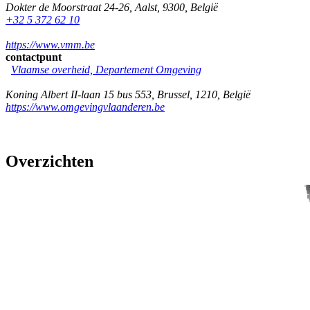
Dokter de Moorstraat 24-26
,
Aalst
,
9300
,
België
+32 5 372 62 10
https://www.vmm.be
contactpunt
Vlaamse overheid, Departement Omgeving
Koning Albert II-laan 15 bus 553
,
Brussel
,
1210
,
België
https://www.omgevingvlaanderen.be
Overzichten