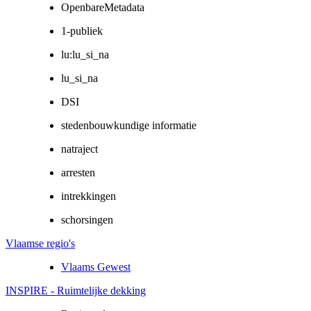
OpenbareMetadata
1-publiek
lu:lu_si_na
lu_si_na
DSI
stedenbouwkundige informatie
natraject
arresten
intrekkingen
schorsingen
Vlaamse regio's
Vlaams Gewest
INSPIRE - Ruimtelijke dekking