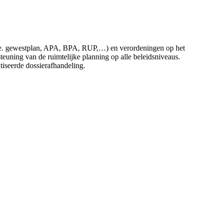
 (i.e. gewestplan, APA, BPA, RUP,…) en verordeningen op het
uning van de ruimtelijke planning op alle beleidsniveaus.
atiseerde dossierafhandeling.