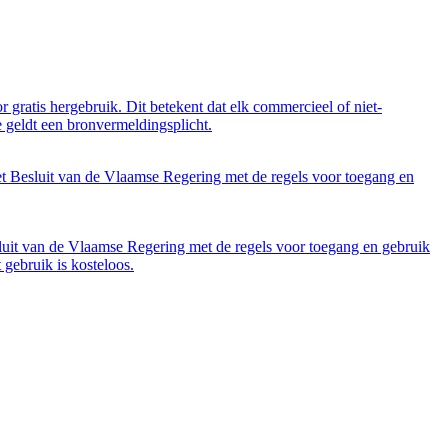
 gratis hergebruik. Dit betekent dat elk commercieel of niet-
 geldt een bronvermeldingsplicht.
et Besluit van de Vlaamse Regering met de regels voor toegang en
luit van de Vlaamse Regering met de regels voor toegang en gebruik
gebruik is kosteloos.