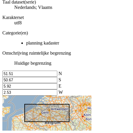
Taal dataset(serie)
Nederlands; Vlaams
Karakterset
utf8
Categorie(en)
planning kadaster
Omschrijving ruimtelijke begrenzing
Huidige begrenzing
N
S
E
W