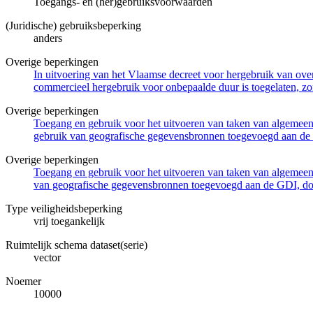
Toegangs- en (her)gebruiksvoorwaarden
(Juridische) gebruiksbeperking
anders
Overige beperkingen
In uitvoering van het Vlaamse decreet voor hergebruik van overh
commercieel hergebruik voor onbepaalde duur is toegelaten, zo
Overige beperkingen
Toegang en gebruik voor het uitvoeren van taken van algemeen 
gebruik van geografische gegevensbronnen toegevoegd aan de 
Overige beperkingen
Toegang en gebruik voor het uitvoeren van taken van algemeen 
van geografische gegevensbronnen toegevoegd aan de GDI, door
Type veiligheidsbeperking
vrij toegankelijk
Ruimtelijk schema dataset(serie)
vector
Noemer
10000