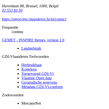
Havenlaan 88
,
Brussel
,
1000
,
België
02 553 83 50
https://omgeving.vlaanderen.be/nl/contact
Frequentie
continu
GEMET - INSPIRE themes, version 1.0
Landgebruik
GDI-Vlaanderen Trefwoorden
Herbruikbaar
Kosteloos
Toegevoegd GDI-Vl
Vlaamse Open data
Geografische gegevens
Metadata GDI-Vl-conform
Zoekwoorden
MercatorNet