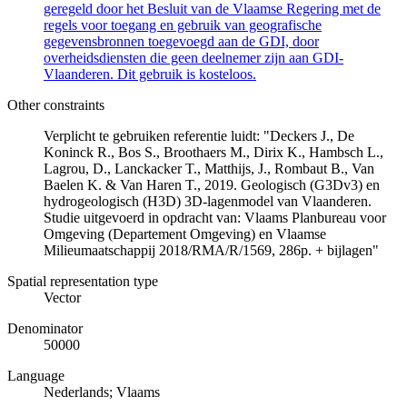
geregeld door het Besluit van de Vlaamse Regering met de
regels voor toegang en gebruik van geografische
gegevensbronnen toegevoegd aan de GDI, door
overheidsdiensten die geen deelnemer zijn aan GDI-
Vlaanderen. Dit gebruik is kosteloos.
Other constraints
Verplicht te gebruiken referentie luidt: "Deckers J., De
Koninck R., Bos S., Broothaers M., Dirix K., Hambsch L.,
Lagrou, D., Lanckacker T., Matthijs, J., Rombaut B., Van
Baelen K. & Van Haren T., 2019. Geologisch (G3Dv3) en
hydrogeologisch (H3D) 3D-lagenmodel van Vlaanderen.
Studie uitgevoerd in opdracht van: Vlaams Planbureau voor
Omgeving (Departement Omgeving) en Vlaamse
Milieumaatschappij 2018/RMA/R/1569, 286p. + bijlagen"
Spatial representation type
Vector
Denominator
50000
Language
Nederlands; Vlaams