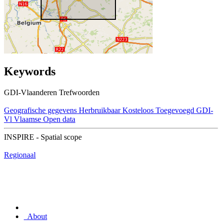
Keywords
GDI-Vlaanderen Trefwoorden
Geografische gegevens
Herbruikbaar
Kosteloos
Toegevoegd GDI-
Vl
Vlaamse Open data
INSPIRE - Spatial scope
Regionaal
About