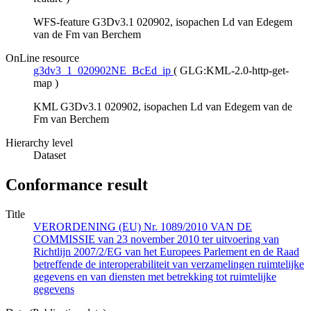
WFS-feature G3Dv3.1 020902, isopachen Ld van Edegem
van de Fm van Berchem
OnLine resource
g3dv3_1_020902NE_BcEd_ip
(
GLG:KML-2.0-http-get-
map
)
KML G3Dv3.1 020902, isopachen Ld van Edegem van de
Fm van Berchem
Hierarchy level
Dataset
Conformance result
Title
VERORDENING (EU) Nr. 1089/2010 VAN DE
COMMISSIE van 23 november 2010 ter uitvoering van
Richtlijn 2007/2/EG van het Europees Parlement en de Raad
betreffende de interoperabiliteit van verzamelingen ruimtelijke
gegevens en van diensten met betrekking tot ruimtelijke
gegevens