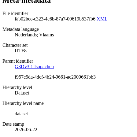
Meta-metadata
File identifier
fab02bee-c323-4e6b-87a7-00619b537fb6
XML
Metadata language
Nederlands; Vlaams
Character set
UTF8
Parent identifier
G3Dv3.1 Isopachen
f957c5da-4dcf-4b24-9661-ac2009661bb3
Hierarchy level
Dataset
Hierarchy level name
dataset
Date stamp
2026-06-22