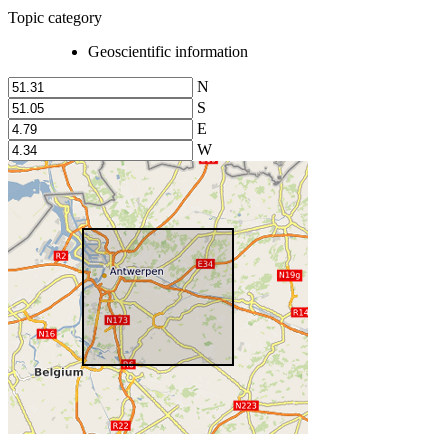
Topic category
Geoscientific information
N
S
E
W