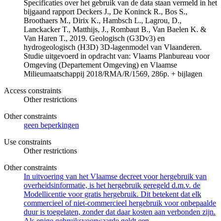
Specificaties over het gebruik van de data staan vermeld in het
bijgaand rapport Deckers J., De Koninck R., Bos S.,
Broothaers M., Dirix K., Hambsch L., Lagrou, D.,
Lanckacker T., Matthijs, J., Rombaut B., Van Baelen K. &
Van Haren T., 2019. Geologisch (G3Dv3) en
hydrogeologisch (H3D) 3D-lagenmodel van Vlaanderen.
Studie uitgevoerd in opdracht van: Vlaams Planbureau voor
Omgeving (Departement Omgeving) en Vlaamse
Milieumaatschappij 2018/RMA/R/1569, 286p. + bijlagen
Access constraints
Other restrictions
Other constraints
geen beperkingen
Use constraints
Other restrictions
Other constraints
In uitvoering van het Vlaamse decreet voor hergebruik van
overheidsinformatie, is het hergebruik geregeld d.m.v. de
Modellicentie voor gratis hergebruik. Dit betekent dat elk
commercieel of niet-commercieel hergebruik voor onbepaalde
duur is toegelaten, zonder dat daar kosten aan verbonden zijn.
Als enige gebruiksvoorwaarde geldt een