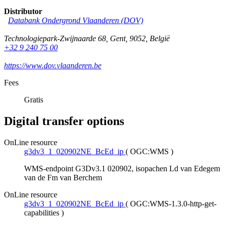
Distributor
Databank Ondergrond Vlaanderen (DOV)
Technologiepark-Zwijnaarde 68
,
Gent
,
9052
,
België
+32 9 240 75 00
https://www.dov.vlaanderen.be
Fees
Gratis
Digital transfer options
OnLine resource
g3dv3_1_020902NE_BcEd_ip
(
OGC:WMS
)
WMS-endpoint G3Dv3.1 020902, isopachen Ld van Edegem
van de Fm van Berchem
OnLine resource
g3dv3_1_020902NE_BcEd_ip
(
OGC:WMS-1.3.0-http-get-
capabilities
)