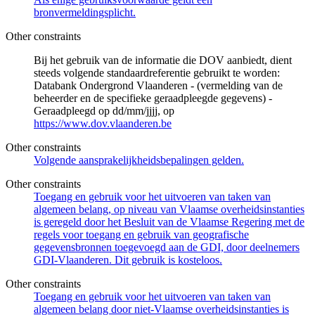
bronvermeldingsplicht.
Other constraints
Bij het gebruik van de informatie die DOV aanbiedt, dient
steeds volgende standaardreferentie gebruikt te worden:
Databank Ondergrond Vlaanderen - (vermelding van de
beheerder en de specifieke geraadpleegde gegevens) -
Geraadpleegd op dd/mm/jjjj, op
https://www.dov.vlaanderen.be
Other constraints
Volgende aansprakelijkheidsbepalingen gelden.
Other constraints
Toegang en gebruik voor het uitvoeren van taken van
algemeen belang, op niveau van Vlaamse overheidsinstanties
is geregeld door het Besluit van de Vlaamse Regering met de
regels voor toegang en gebruik van geografische
gegevensbronnen toegevoegd aan de GDI, door deelnemers
GDI-Vlaanderen. Dit gebruik is kosteloos.
Other constraints
Toegang en gebruik voor het uitvoeren van taken van
algemeen belang door niet-Vlaamse overheidsinstanties is