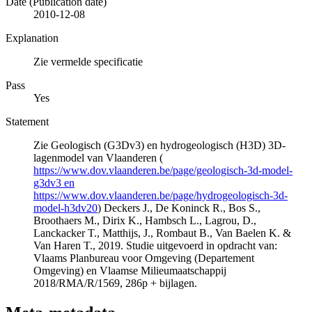
Date (Publication date)
2010-12-08
Explanation
Zie vermelde specificatie
Pass
Yes
Statement
Zie Geologisch (G3Dv3) en hydrogeologisch (H3D) 3D-
lagenmodel van Vlaanderen (
https://www.dov.vlaanderen.be/page/geologisch-3d-model-
g3dv3 en
https://www.dov.vlaanderen.be/page/hydrogeologisch-3d-
model-h3dv20
) Deckers J., De Koninck R., Bos S.,
Broothaers M., Dirix K., Hambsch L., Lagrou, D.,
Lanckacker T., Matthijs, J., Rombaut B., Van Baelen K. &
Van Haren T., 2019. Studie uitgevoerd in opdracht van:
Vlaams Planbureau voor Omgeving (Departement
Omgeving) en Vlaamse Milieumaatschappij
2018/RMA/R/1569, 286p + bijlagen.