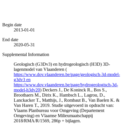
Begin date
2013-01-01
End date
2020-05-31
Supplemental Information
Geologisch (G3Dv3) en hydrogeologisch (H3D) 3D-
lagenmodel van Vlaanderen (
https://www.dov.vlaanderen.be/page/geologisch-3d-model-
g3dv3 en
https://www.dov.vlaanderen.be/page/hydrogeologisch-3d-
model-h3dv20
) Deckers J., De Koninck R., Bos S.,
Broothaers M., Dirix K., Hambsch L., Lagrou, D.,
Lanckacker T., Matthijs, J., Rombaut B., Van Baelen K. &
Van Haren T., 2019. Studie uitgevoerd in opdracht van:
Vlaams Planbureau voor Omgeving (Departement
Omgeving) en Vlaamse Milieumaatschappij
2018/RMA/R/1569, 286p + bijlagen.