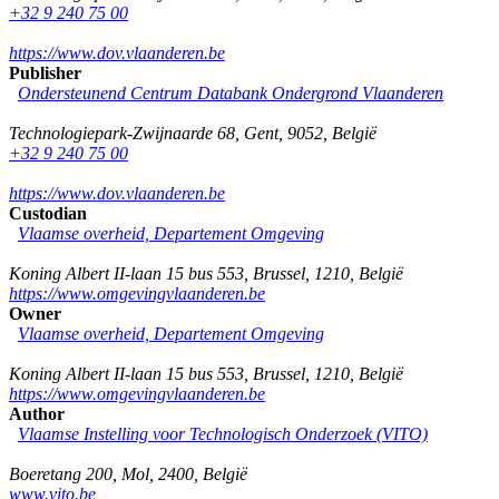
+32 9 240 75 00
https://www.dov.vlaanderen.be
Publisher
Ondersteunend Centrum Databank Ondergrond Vlaanderen
Technologiepark-Zwijnaarde 68
,
Gent
,
9052
,
België
+32 9 240 75 00
https://www.dov.vlaanderen.be
Custodian
Vlaamse overheid, Departement Omgeving
Koning Albert II-laan 15 bus 553
,
Brussel
,
1210
,
België
https://www.omgevingvlaanderen.be
Owner
Vlaamse overheid, Departement Omgeving
Koning Albert II-laan 15 bus 553
,
Brussel
,
1210
,
België
https://www.omgevingvlaanderen.be
Author
Vlaamse Instelling voor Technologisch Onderzoek (VITO)
Boeretang 200
,
Mol
,
2400
,
België
www.vito.be