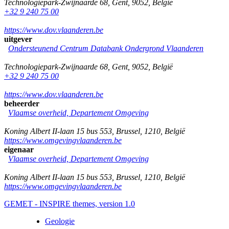
Technologiepark-Zwijnaarde 68
,
Gent
,
9052
,
België
+32 9 240 75 00
https://www.dov.vlaanderen.be
uitgever
Ondersteunend Centrum Databank Ondergrond Vlaanderen
Technologiepark-Zwijnaarde 68
,
Gent
,
9052
,
België
+32 9 240 75 00
https://www.dov.vlaanderen.be
beheerder
Vlaamse overheid, Departement Omgeving
Koning Albert II-laan 15 bus 553
,
Brussel
,
1210
,
België
https://www.omgevingvlaanderen.be
eigenaar
Vlaamse overheid, Departement Omgeving
Koning Albert II-laan 15 bus 553
,
Brussel
,
1210
,
België
https://www.omgevingvlaanderen.be
GEMET - INSPIRE themes, version 1.0
Geologie