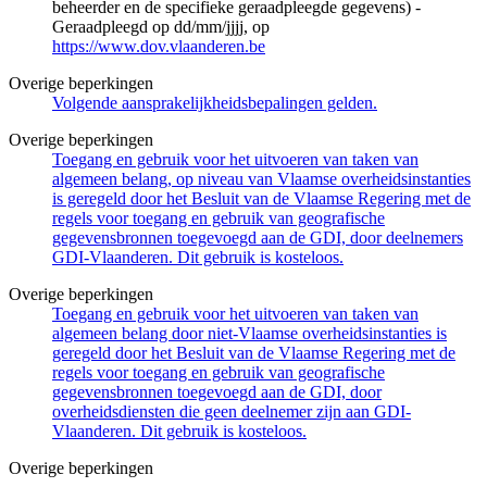
beheerder en de specifieke geraadpleegde gegevens) -
Geraadpleegd op dd/mm/jjjj, op
https://www.dov.vlaanderen.be
Overige beperkingen
Volgende aansprakelijkheidsbepalingen gelden.
Overige beperkingen
Toegang en gebruik voor het uitvoeren van taken van
algemeen belang, op niveau van Vlaamse overheidsinstanties
is geregeld door het Besluit van de Vlaamse Regering met de
regels voor toegang en gebruik van geografische
gegevensbronnen toegevoegd aan de GDI, door deelnemers
GDI-Vlaanderen. Dit gebruik is kosteloos.
Overige beperkingen
Toegang en gebruik voor het uitvoeren van taken van
algemeen belang door niet-Vlaamse overheidsinstanties is
geregeld door het Besluit van de Vlaamse Regering met de
regels voor toegang en gebruik van geografische
gegevensbronnen toegevoegd aan de GDI, door
overheidsdiensten die geen deelnemer zijn aan GDI-
Vlaanderen. Dit gebruik is kosteloos.
Overige beperkingen