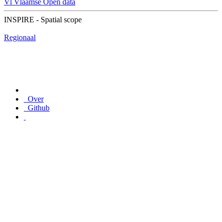
Vl
Vlaamse Open data
INSPIRE - Spatial scope
Regionaal
Over
Github