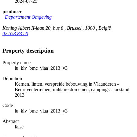
2024-07-25
producer
Departement Omgeving
Koning Albert II-laan 20, bus 8 , Brussel , 1000 , België
02 553 83 50
Property description
Property name
lu_klv_bmc_vlaa_2013_v3
Definition
Kernen, linten, verspreide bebouwing in Vlaanderen -
Bedrijventerreinen, militaire domeinen, campings - toestand
2013
Code
lu_klv_bmc_vlaa_2013_v3
Abstract
false