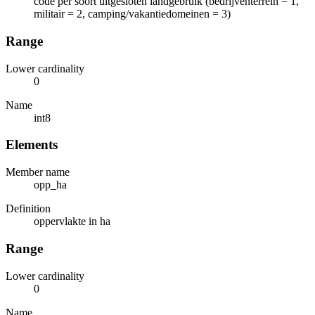
code per soort uitgesloten landgebruik (bedrijventerrein = 1,
militair = 2, camping/vakantiedomeinen = 3)
Range
Lower cardinality
0
Name
int8
Elements
Member name
opp_ha
Definition
oppervlakte in ha
Range
Lower cardinality
0
Name