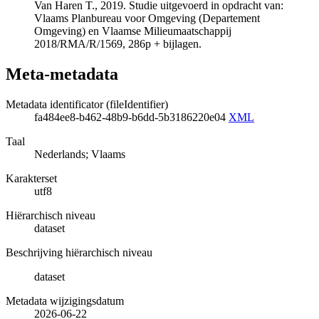
Van Haren T., 2019. Studie uitgevoerd in opdracht van:
Vlaams Planbureau voor Omgeving (Departement
Omgeving) en Vlaamse Milieumaatschappij
2018/RMA/R/1569, 286p + bijlagen.
Meta-metadata
Metadata identificator (fileIdentifier)
fa484ee8-b462-48b9-b6dd-5b3186220e04
XML
Taal
Nederlands; Vlaams
Karakterset
utf8
Hiërarchisch niveau
dataset
Beschrijving hiërarchisch niveau
dataset
Metadata wijzigingsdatum
2026-06-22