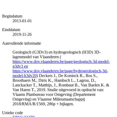
Begindatum
2013-01-01
Einddatum
2019-11-26
Aanvullende informatie
Geologisch (G3Dv3) en hydrogeologisch (H3D) 3D-
lagenmodel van Vlaanderen (
https://www.dov.vlaanderen.be/page/geologisch-3d-model-
g3dv3 en
https://www.dov.vlaanderen.be/page/hydrogeologisch-3d-
model-h3dv20
) Deckers J., De Koninck R., Bos S.,
Broothaers M., Dirix K., Hambsch L., Lagrou, D.,
Lanckacker T., Matthijs, J., Rombaut B., Van Baelen K. &
Van Haren T., 2019. Studie uitgevoerd in opdracht van:
Vlaams Planbureau voor Omgeving (Departement
Omgeving) en Vlaamse Milieumaatschappij
2018/RMA/R/1569, 286p + bijlagen.
Unieke code