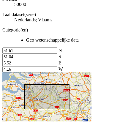
50000
Taal dataset(serie)
Nederlands; Vlaams
Categorie(en)
Geo wetenschappelijke data
N
S
E
W