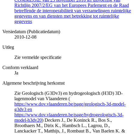
Richtlijn 2007/2/EG van het Europees Parlement en de Raad
betreffende de interoperabiliteit van verzamelingen ruimtelijke
gegevens en van diensten met betrekking tot ruimtelijke
gegevens
Versiedatum (Publicatiedatum)
2010-12-08
Uitleg
Zie vermelde specificatie
Conform verklaard
Ja
Algemene beschrijving herkomst
Zie Geologisch (G3Dv3) en hydrogeologisch (H3D) 3D-
lagenmodel van Vlaanderen (
https://www.dov.vlaanderen.be/page/geologisch-3d-model-
g3dv3 en
https://www.dov.vlaanderen.be/page/hydrogeologisch-3d-
model-h3dv20
) Deckers J., De Koninck R., Bos S.,
Broothaers M., Dirix K., Hambsch L., Lagrou, D.,
Lanckacker T., Matthijs, J., Rombaut B., Van Baelen K. &