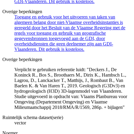
GDI-Vlaanderen. Dit gebruik is kosteloos.
Overige beperkingen
Toegang en gebruik voor het uitvoeren van taken van
algemeen belang door niet-Vlaamse overheidsinstanties is
geregeld door het Besluit van de Vlaamse Regering met de
regels voor toegang en gebruik van geografische
gegevensbronnen toegevoegd aan de GDI, door
overheidsdiensten die geen deelnemer zijn aan GDI-
Vlaanderen. Dit gebruik is kosteloos.
Overige beperkingen
Verplicht te gebruiken referentie luidt: "Deckers J., De
Koninck R., Bos S., Broothaers M., Dirix K., Hambsch L.,
Lagrou, D., Lanckacker T., Matthijs, J., Rombaut B., Van
Baelen K. & Van Haren T., 2019. Geologisch (G3Dv3) en
hydrogeologisch (H3D) 3D-lagenmodel van Vlaanderen.
Studie uitgevoerd in opdracht van: Vlaams Planbureau voor
Omgeving (Departement Omgeving) en Vlaamse
Milieumaatschappij 2018/RMA/R/1569, 286p. + bijlagen"
Ruimtelijk schema dataset(serie)
vector
Noemer