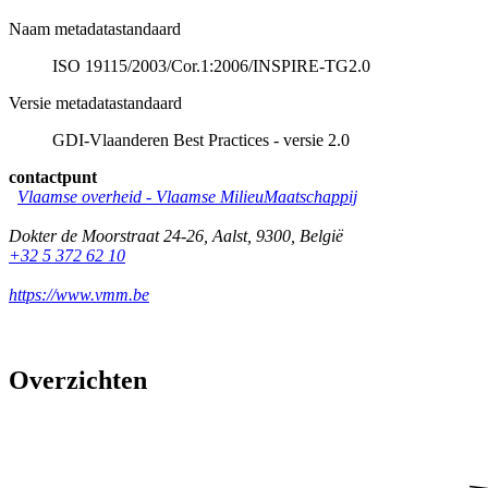
Naam metadatastandaard
ISO 19115/2003/Cor.1:2006/INSPIRE-TG2.0
Versie metadatastandaard
GDI-Vlaanderen Best Practices - versie 2.0
contactpunt
Vlaamse overheid - Vlaamse MilieuMaatschappij
Dokter de Moorstraat 24-26
,
Aalst
,
9300
,
België
+32 5 372 62 10
https://www.vmm.be
Overzichten