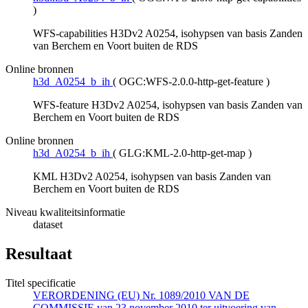
)
WFS-capabilities H3Dv2 A0254, isohypsen van basis Zanden
van Berchem en Voort buiten de RDS
Online bronnen
h3d_A0254_b_ih
(
OGC:WFS-2.0.0-http-get-feature
)
WFS-feature H3Dv2 A0254, isohypsen van basis Zanden van
Berchem en Voort buiten de RDS
Online bronnen
h3d_A0254_b_ih
(
GLG:KML-2.0-http-get-map
)
KML H3Dv2 A0254, isohypsen van basis Zanden van
Berchem en Voort buiten de RDS
Niveau kwaliteitsinformatie
dataset
Resultaat
Titel specificatie
VERORDENING (EU) Nr. 1089/2010 VAN DE
COMMISSIE van 23 november 2010 ter uitvoering van