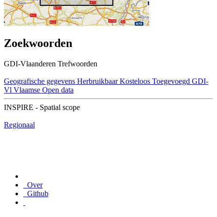
Zoekwoorden
GDI-Vlaanderen Trefwoorden
Geografische gegevens
Herbruikbaar
Kosteloos
Toegevoegd GDI-
Vl
Vlaamse Open data
INSPIRE - Spatial scope
Regionaal
Over
Github