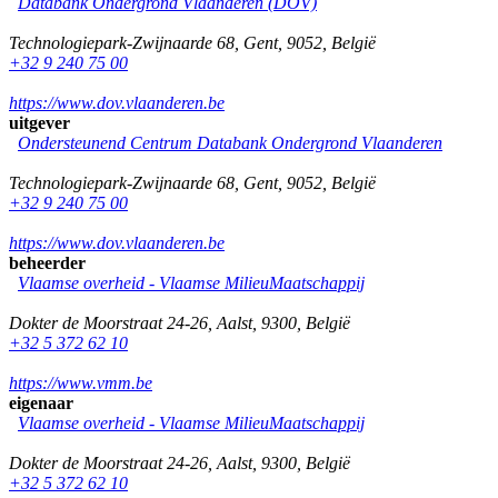
Databank Ondergrond Vlaanderen (DOV)
Technologiepark-Zwijnaarde 68
,
Gent
,
9052
,
België
+32 9 240 75 00
https://www.dov.vlaanderen.be
uitgever
Ondersteunend Centrum Databank Ondergrond Vlaanderen
Technologiepark-Zwijnaarde 68
,
Gent
,
9052
,
België
+32 9 240 75 00
https://www.dov.vlaanderen.be
beheerder
Vlaamse overheid - Vlaamse MilieuMaatschappij
Dokter de Moorstraat 24-26
,
Aalst
,
9300
,
België
+32 5 372 62 10
https://www.vmm.be
eigenaar
Vlaamse overheid - Vlaamse MilieuMaatschappij
Dokter de Moorstraat 24-26
,
Aalst
,
9300
,
België
+32 5 372 62 10