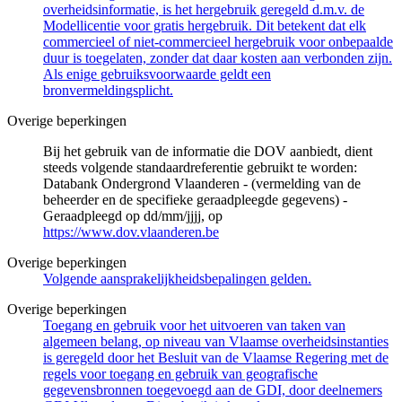
overheidsinformatie, is het hergebruik geregeld d.m.v. de
Modellicentie voor gratis hergebruik. Dit betekent dat elk
commercieel of niet-commercieel hergebruik voor onbepaalde
duur is toegelaten, zonder dat daar kosten aan verbonden zijn.
Als enige gebruiksvoorwaarde geldt een
bronvermeldingsplicht.
Overige beperkingen
Bij het gebruik van de informatie die DOV aanbiedt, dient
steeds volgende standaardreferentie gebruikt te worden:
Databank Ondergrond Vlaanderen - (vermelding van de
beheerder en de specifieke geraadpleegde gegevens) -
Geraadpleegd op dd/mm/jjjj, op
https://www.dov.vlaanderen.be
Overige beperkingen
Volgende aansprakelijkheidsbepalingen gelden.
Overige beperkingen
Toegang en gebruik voor het uitvoeren van taken van
algemeen belang, op niveau van Vlaamse overheidsinstanties
is geregeld door het Besluit van de Vlaamse Regering met de
regels voor toegang en gebruik van geografische
gegevensbronnen toegevoegd aan de GDI, door deelnemers