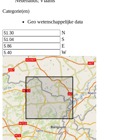
Nederlands; Vlaams
Categorie(en)
Geo wetenschappelijke data
N
S
E
W