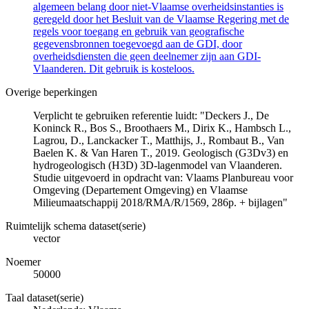
algemeen belang door niet-Vlaamse overheidsinstanties is
geregeld door het Besluit van de Vlaamse Regering met de
regels voor toegang en gebruik van geografische
gegevensbronnen toegevoegd aan de GDI, door
overheidsdiensten die geen deelnemer zijn aan GDI-
Vlaanderen. Dit gebruik is kosteloos.
Overige beperkingen
Verplicht te gebruiken referentie luidt: "Deckers J., De
Koninck R., Bos S., Broothaers M., Dirix K., Hambsch L.,
Lagrou, D., Lanckacker T., Matthijs, J., Rombaut B., Van
Baelen K. & Van Haren T., 2019. Geologisch (G3Dv3) en
hydrogeologisch (H3D) 3D-lagenmodel van Vlaanderen.
Studie uitgevoerd in opdracht van: Vlaams Planbureau voor
Omgeving (Departement Omgeving) en Vlaamse
Milieumaatschappij 2018/RMA/R/1569, 286p. + bijlagen"
Ruimtelijk schema dataset(serie)
vector
Noemer
50000
Taal dataset(serie)