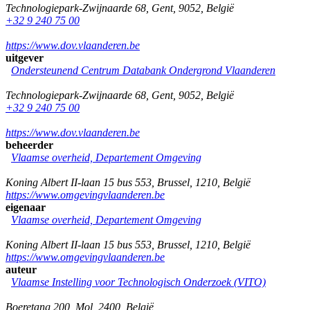
Technologiepark-Zwijnaarde 68
,
Gent
,
9052
,
België
+32 9 240 75 00
https://www.dov.vlaanderen.be
uitgever
Ondersteunend Centrum Databank Ondergrond Vlaanderen
Technologiepark-Zwijnaarde 68
,
Gent
,
9052
,
België
+32 9 240 75 00
https://www.dov.vlaanderen.be
beheerder
Vlaamse overheid, Departement Omgeving
Koning Albert II-laan 15 bus 553
,
Brussel
,
1210
,
België
https://www.omgevingvlaanderen.be
eigenaar
Vlaamse overheid, Departement Omgeving
Koning Albert II-laan 15 bus 553
,
Brussel
,
1210
,
België
https://www.omgevingvlaanderen.be
auteur
Vlaamse Instelling voor Technologisch Onderzoek (VITO)
Boeretang 200
,
Mol
,
2400
,
België