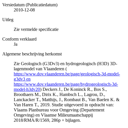
Versiedatum (Publicatiedatum)
2010-12-08
Uitleg
Zie vermelde specificatie
Conform verklaard
Ja
Algemene beschrijving herkomst
Zie Geologisch (G3Dv3) en hydrogeologisch (H3D) 3D-
lagenmodel van Vlaanderen (
https://www.dov.vlaanderen.be/page/geologisch-3d-model-
g3dv3 en
https://www.dov.vlaanderen.be/page/hydrogeologisch-3d-
model-h3dv20
) Deckers J., De Koninck R., Bos S.,
Broothaers M., Dirix K., Hambsch L., Lagrou, D.,
Lanckacker T., Matthijs, J., Rombaut B., Van Baelen K. &
Van Haren T., 2019. Studie uitgevoerd in opdracht van:
Vlaams Planbureau voor Omgeving (Departement
Omgeving) en Vlaamse Milieumaatschappij
2018/RMA/R/1569, 286p + bijlagen.