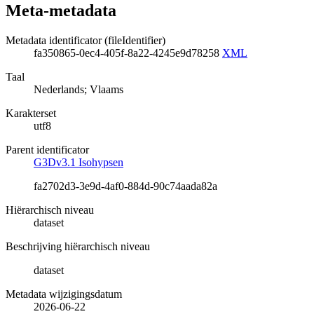
Meta-metadata
Metadata identificator (fileIdentifier)
fa350865-0ec4-405f-8a22-4245e9d78258
XML
Taal
Nederlands; Vlaams
Karakterset
utf8
Parent identificator
G3Dv3.1 Isohypsen
fa2702d3-3e9d-4af0-884d-90c74aada82a
Hiërarchisch niveau
dataset
Beschrijving hiërarchisch niveau
dataset
Metadata wijzigingsdatum
2026-06-22