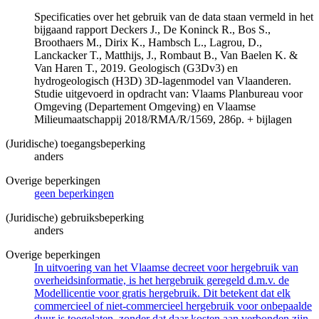
Specificaties over het gebruik van de data staan vermeld in het
bijgaand rapport Deckers J., De Koninck R., Bos S.,
Broothaers M., Dirix K., Hambsch L., Lagrou, D.,
Lanckacker T., Matthijs, J., Rombaut B., Van Baelen K. &
Van Haren T., 2019. Geologisch (G3Dv3) en
hydrogeologisch (H3D) 3D-lagenmodel van Vlaanderen.
Studie uitgevoerd in opdracht van: Vlaams Planbureau voor
Omgeving (Departement Omgeving) en Vlaamse
Milieumaatschappij 2018/RMA/R/1569, 286p. + bijlagen
(Juridische) toegangsbeperking
anders
Overige beperkingen
geen beperkingen
(Juridische) gebruiksbeperking
anders
Overige beperkingen
In uitvoering van het Vlaamse decreet voor hergebruik van
overheidsinformatie, is het hergebruik geregeld d.m.v. de
Modellicentie voor gratis hergebruik. Dit betekent dat elk
commercieel of niet-commercieel hergebruik voor onbepaalde
duur is toegelaten, zonder dat daar kosten aan verbonden zijn.