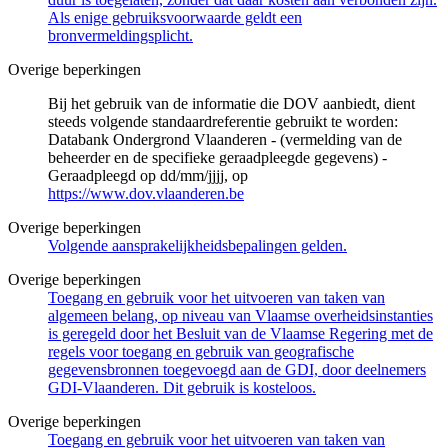
Als enige gebruiksvoorwaarde geldt een
bronvermeldingsplicht.
Overige beperkingen
Bij het gebruik van de informatie die DOV aanbiedt, dient
steeds volgende standaardreferentie gebruikt te worden:
Databank Ondergrond Vlaanderen - (vermelding van de
beheerder en de specifieke geraadpleegde gegevens) -
Geraadpleegd op dd/mm/jjjj, op
https://www.dov.vlaanderen.be
Overige beperkingen
Volgende aansprakelijkheidsbepalingen gelden.
Overige beperkingen
Toegang en gebruik voor het uitvoeren van taken van
algemeen belang, op niveau van Vlaamse overheidsinstanties
is geregeld door het Besluit van de Vlaamse Regering met de
regels voor toegang en gebruik van geografische
gegevensbronnen toegevoegd aan de GDI, door deelnemers
GDI-Vlaanderen. Dit gebruik is kosteloos.
Overige beperkingen
Toegang en gebruik voor het uitvoeren van taken van