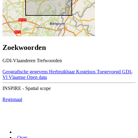
Zoekwoorden
GDI-Vlaanderen Trefwoorden
Geografische gegevens
Herbruikbaar
Kosteloos
Toegevoegd GDI-
Vl
Vlaamse Open data
INSPIRE - Spatial scope
Regionaal
Over