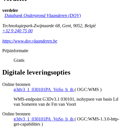
verdeler
Databank Ondergrond Vlaanderen (DOV)
Technologiepark-Zwijnaarde 68
,
Gent
,
9052
,
België
+32 9 240 75 00
https://www.dov.vlaanderen.be
Prijsinformatie
Gratis
Digitale leveringsopties
Online bronnen
g3dv3_1_030101PA_VoSo_b_ih
(
OGC:WMS
)
WMS-endpoint G3Dv3.1 030101, isohypsen van basis Ld
van Someren van de Fm van Voort
Online bronnen
g3dv3_1_030101PA_VoSo_b_ih
(
OGC:WMS-1.3.0-http-
get-capabilities
)