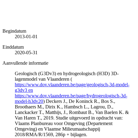
Begindatum
2013-01-01
Einddatum
2020-05-31
Aanvullende informatie
Geologisch (G3Dv3) en hydrogeologisch (H3D) 3D-
lagenmodel van Vlaanderen (
https://www.dov.vlaanderen.be/page/geologisch-3d-model-
g3dv3 en
https://www.dov.vlaanderen.be/page/hydrogeologisch-3d-
model-h3dv20
) Deckers J., De Koninck R., Bos S.,
Broothaers M., Dirix K., Hambsch L., Lagrou, D.,
Lanckacker T., Matthijs, J., Rombaut B., Van Baelen K. &
Van Haren T., 2019. Studie uitgevoerd in opdracht van:
Vlaams Planbureau voor Omgeving (Departement
Omgeving) en Vlaamse Milieumaatschappij
2018/RMA/R/1569, 286p + bijlagen.