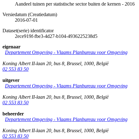
Aandeel tuinen per statistische sector buiten de kernen - 2016
Versiedatum (Creatiedatum)
2016-07-01
Dataset(serie) identificator
2ece919f-fbe3-4d27-b104-4936225238d5
eigenaar
Departement Omgeving - Vlaams Planbureau voor Omgeving
Koning Albert II-laan 20, bus 8
,
Brussel
,
1000
,
België
02 553 83 50
uitgever
Departement Omgeving - Vlaams Planbureau voor Omgeving
Koning Albert II-laan 20, bus 8
,
Brussel
,
1000
,
België
02 553 83 50
beheerder
Departement Omgeving - Vlaams Planbureau voor Omgeving
Koning Albert II-laan 20, bus 8
,
Brussel
,
1000
,
België
02 553 83 50