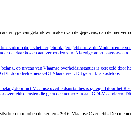
n ander type van gebruik wil maken van de gegevens, dan de hier verme
eidsinformatie, is het hergebruik geregeld d.m.v. de Modellicentie voor
nder dat daar kosten aan verbonden zijn. Als enige gebruiksvoorwaarde
belang, op niveau van Vlaamse overheidsinstanties is geregeld door h
GDI, door deelnemers GDI-Vlaanderen. Dit gebruik is kosteloos.
belang door niet-Vlaamse overheidsinstanties is geregeld door het Bes
 overheidsdiensten die geen deelnemer zijn aan GDI-Vlaanderen. Dit 
tistische sector buiten de kernen - 2016, Vlaamse Overheid - Depart