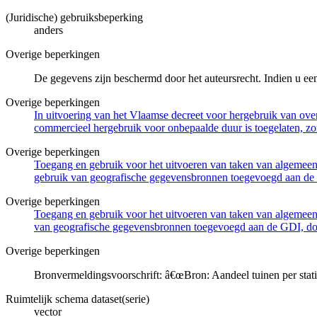
(Juridische) gebruiksbeperking
anders
Overige beperkingen
De gegevens zijn beschermd door het auteursrecht. Indien u ee
Overige beperkingen
In uitvoering van het Vlaamse decreet voor hergebruik van overh
commercieel hergebruik voor onbepaalde duur is toegelaten, zo
Overige beperkingen
Toegang en gebruik voor het uitvoeren van taken van algemeen 
gebruik van geografische gegevensbronnen toegevoegd aan de 
Overige beperkingen
Toegang en gebruik voor het uitvoeren van taken van algemeen 
van geografische gegevensbronnen toegevoegd aan de GDI, door
Overige beperkingen
Bronvermeldingsvoorschrift: â€œBron: Aandeel tuinen per sta
Ruimtelijk schema dataset(serie)
vector