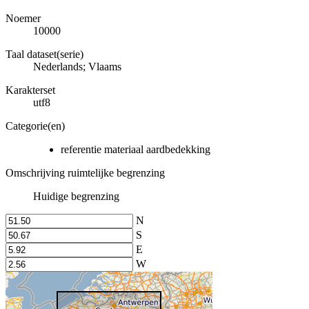
Noemer
10000
Taal dataset(serie)
Nederlands; Vlaams
Karakterset
utf8
Categorie(en)
referentie materiaal aardbedekking
Omschrijving ruimtelijke begrenzing
Huidige begrenzing
N
S
E
W