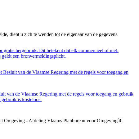
lde, dient u zich te wenden tot de eigenaar van de gegevens.
 gratis hergebruik. Dit betekent dat elk commercieel of niet-
 geldt een bronvermeldingsplicht.
et Besluit van de Vlaamse Regering met de regels voor toegang en
luit van de Vlaamse Regering met de regels voor toegang en gebruik
gebruik is kosteloos.
ement Omgeving - Afdeling Vlaams Planbureau voor Omgevingâ€.