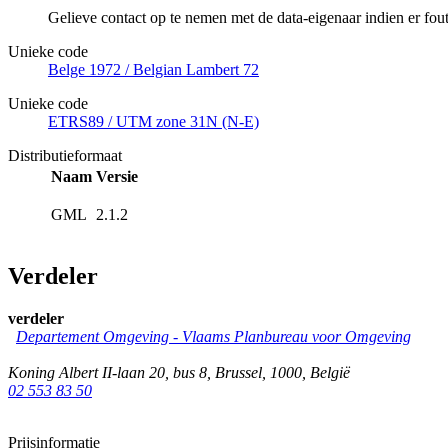
Gelieve contact op te nemen met de data-eigenaar indien er fo
Unieke code
Belge 1972 / Belgian Lambert 72
Unieke code
ETRS89 / UTM zone 31N (N-E)
Distributieformaat
Naam
Versie
GML
2.1.2
Verdeler
verdeler
Departement Omgeving - Vlaams Planbureau voor Omgeving
Koning Albert II-laan 20, bus 8
,
Brussel
,
1000
,
België
02 553 83 50
Prijsinformatie