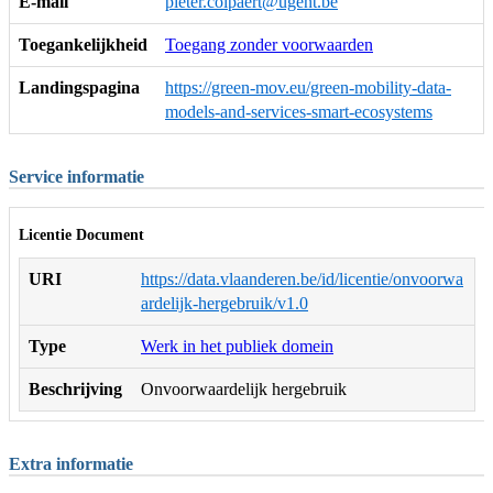
E-mail
pieter.colpaert@ugent.be
Toegankelijkheid
Toegang zonder voorwaarden
Landingspagina
https://green-mov.eu/green-mobility-data-
models-and-services-smart-ecosystems
Service informatie
Licentie Document
URI
https://data.vlaanderen.be/id/licentie/onvoorwa
ardelijk-hergebruik/v1.0
Type
Werk in het publiek domein
Beschrijving
Onvoorwaardelijk hergebruik
Extra informatie