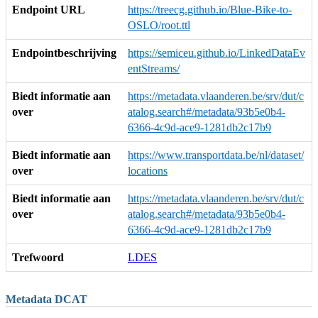
Endpoint URL
https://treecg.github.io/Blue-Bike-to-
OSLO/root.ttl
Endpointbeschrijving
https://semiceu.github.io/LinkedDataEv
entStreams/
Biedt informatie aan
https://metadata.vlaanderen.be/srv/dut/c
over
atalog.search#/metadata/93b5e0b4-
6366-4c9d-ace9-1281db2c17b9
Biedt informatie aan
https://www.transportdata.be/nl/dataset/
over
locations
Biedt informatie aan
https://metadata.vlaanderen.be/srv/dut/c
over
atalog.search#/metadata/93b5e0b4-
6366-4c9d-ace9-1281db2c17b9
Trefwoord
LDES
Metadata DCAT