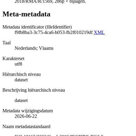
2018/RMA/R/1569, 286p + bijlagen.
Meta-metadata
Metadata identificator (fileIdentifier)
f9fb8ba3-3c75-4ca6-b053-fb2f010219df
XML
Taal
Nederlands; Vlaams
Karakterset
utf8
Hiërarchisch niveau
dataset
Beschrijving hiërarchisch niveau
dataset
Metadata wijzigingsdatum
2026-06-22
Naam metadatastandaard