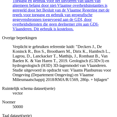
Toegang en gebruik voor het uitvoeren van taken van
algemeen belang door niet-Vlaamse overheidsinstanties is
geregeld door het Besluit van de Vlaamse Regering met de
regels voor toegang en gebruik van geografische
gegevensbronnen toegevoegd aan de GDI, door
overheidsdiensten die geen deelnemer zijn aan GDI-
Vlaanderen. Dit gebruik is kosteloos.
Overige beperkingen
Verplicht te gebruiken referentie luidt: "Deckers J., De
Koninck R., Bos S., Broothaers M., Dirix K., Hambsch L.,
Lagrou, D., Lanckacker T., Matthijs, J., Rombaut B., Van
Baelen K. & Van Haren T., 2019. Geologisch (G3Dv3) en
hydrogeologisch (H3D) 3D-lagenmodel van Vlaanderen.
Studie uitgevoerd in opdracht van: Vlaams Planbureau voor
Omgeving (Departement Omgeving) en Vlaamse
Milieumaatschappij 2018/RMA/R/1569, 286p. + bijlagen"
Ruimtelijk schema dataset(serie)
vector
Noemer
50000
Taal dataset(serie)