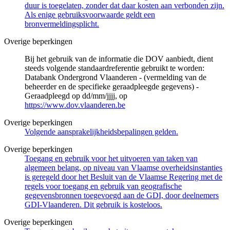
duur is toegelaten, zonder dat daar kosten aan verbonden zijn.
Als enige gebruiksvoorwaarde geldt een
bronvermeldingsplicht.
Overige beperkingen
Bij het gebruik van de informatie die DOV aanbiedt, dient
steeds volgende standaardreferentie gebruikt te worden:
Databank Ondergrond Vlaanderen - (vermelding van de
beheerder en de specifieke geraadpleegde gegevens) -
Geraadpleegd op dd/mm/jjjj, op
https://www.dov.vlaanderen.be
Overige beperkingen
Volgende aansprakelijkheidsbepalingen gelden.
Overige beperkingen
Toegang en gebruik voor het uitvoeren van taken van
algemeen belang, op niveau van Vlaamse overheidsinstanties
is geregeld door het Besluit van de Vlaamse Regering met de
regels voor toegang en gebruik van geografische
gegevensbronnen toegevoegd aan de GDI, door deelnemers
GDI-Vlaanderen. Dit gebruik is kosteloos.
Overige beperkingen