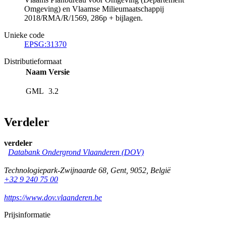
Omgeving) en Vlaamse Milieumaatschappij
2018/RMA/R/1569, 286p + bijlagen.
Unieke code
EPSG:31370
Distributieformaat
Naam
Versie
GML
3.2
Verdeler
verdeler
Databank Ondergrond Vlaanderen (DOV)
Technologiepark-Zwijnaarde 68
,
Gent
,
9052
,
België
+32 9 240 75 00
https://www.dov.vlaanderen.be
Prijsinformatie