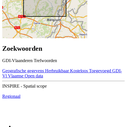
Zoekwoorden
GDI-Vlaanderen Trefwoorden
Geografische gegevens
Herbruikbaar
Kosteloos
Toegevoegd GDI-
Vl
Vlaamse Open data
INSPIRE - Spatial scope
Regionaal