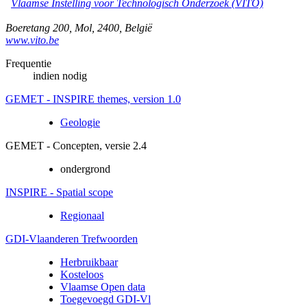
Vlaamse Instelling voor Technologisch Onderzoek (VITO)
Boeretang 200
,
Mol
,
2400
,
België
www.vito.be
Frequentie
indien nodig
GEMET - INSPIRE themes, version 1.0
Geologie
GEMET - Concepten, versie 2.4
ondergrond
INSPIRE - Spatial scope
Regionaal
GDI-Vlaanderen Trefwoorden
Herbruikbaar
Kosteloos
Vlaamse Open data
Toegevoegd GDI-Vl