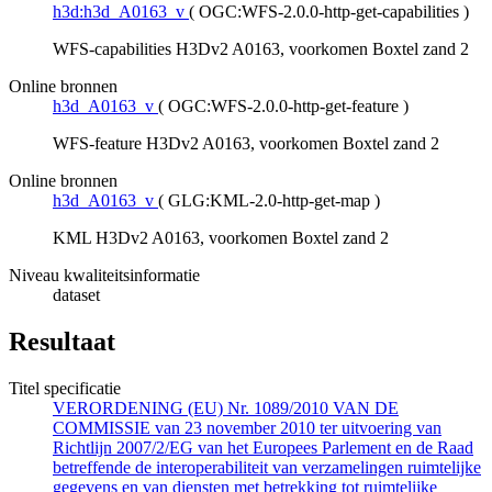
h3d:h3d_A0163_v
(
OGC:WFS-2.0.0-http-get-capabilities
)
WFS-capabilities H3Dv2 A0163, voorkomen Boxtel zand 2
Online bronnen
h3d_A0163_v
(
OGC:WFS-2.0.0-http-get-feature
)
WFS-feature H3Dv2 A0163, voorkomen Boxtel zand 2
Online bronnen
h3d_A0163_v
(
GLG:KML-2.0-http-get-map
)
KML H3Dv2 A0163, voorkomen Boxtel zand 2
Niveau kwaliteitsinformatie
dataset
Resultaat
Titel specificatie
VERORDENING (EU) Nr. 1089/2010 VAN DE
COMMISSIE van 23 november 2010 ter uitvoering van
Richtlijn 2007/2/EG van het Europees Parlement en de Raad
betreffende de interoperabiliteit van verzamelingen ruimtelijke
gegevens en van diensten met betrekking tot ruimtelijke