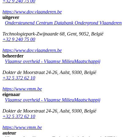
+32 9 240 75 00
https://www.dov.vlaanderen.be
uitgever
Ondersteunend Centrum Databank Ondergrond Vlaanderen
Technologiepark-Zwijnaarde 68
,
Gent
,
9052
,
België
+32 9 240 75 00
https://www.dov.vlaanderen.be
beheerder
Vlaamse overheid - Vlaamse MilieuMaatschappij
Dokter de Moorstraat 24-26
,
Aalst
,
9300
,
België
+32 5 372 62 10
https://www.vmm.be
eigenaar
Vlaamse overheid - Vlaamse MilieuMaatschappij
Dokter de Moorstraat 24-26
,
Aalst
,
9300
,
België
+32 5 372 62 10
https://www.vmm.be
auteur