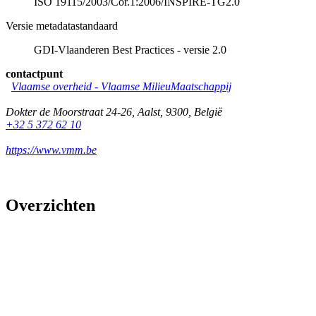
ISO 19115/2003/Cor.1:2006/INSPIRE-TG2.0
Versie metadatastandaard
GDI-Vlaanderen Best Practices - versie 2.0
contactpunt
Vlaamse overheid - Vlaamse MilieuMaatschappij
Dokter de Moorstraat 24-26
,
Aalst
,
9300
,
België
+32 5 372 62 10
https://www.vmm.be
Overzichten