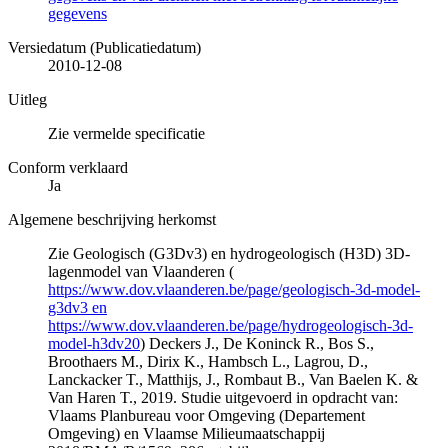
gegevens
Versiedatum (Publicatiedatum)
2010-12-08
Uitleg
Zie vermelde specificatie
Conform verklaard
Ja
Algemene beschrijving herkomst
Zie Geologisch (G3Dv3) en hydrogeologisch (H3D) 3D-
lagenmodel van Vlaanderen (
https://www.dov.vlaanderen.be/page/geologisch-3d-model-
g3dv3 en
https://www.dov.vlaanderen.be/page/hydrogeologisch-3d-
model-h3dv20
) Deckers J., De Koninck R., Bos S.,
Broothaers M., Dirix K., Hambsch L., Lagrou, D.,
Lanckacker T., Matthijs, J., Rombaut B., Van Baelen K. &
Van Haren T., 2019. Studie uitgevoerd in opdracht van:
Vlaams Planbureau voor Omgeving (Departement
Omgeving) en Vlaamse Milieumaatschappij