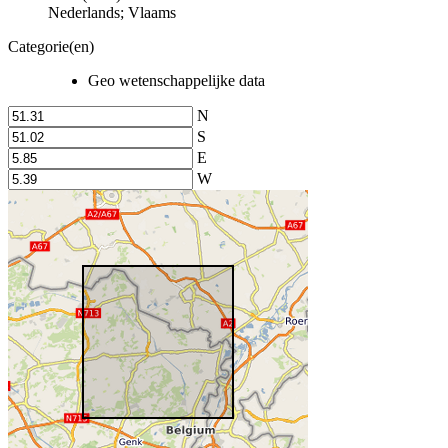
Nederlands; Vlaams
Categorie(en)
Geo wetenschappelijke data
N
S
E
W