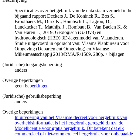
Beschrijving
Specificaties over het gebruik van de data staan vermeld in het
bijgaand rapport Deckers J., De Koninck R., Bos S.,
Broothaers M., Dirix K., Hambsch L., Lagrou, D.,
Lanckacker T., Matthijs, J., Rombaut B., Van Baelen K. &
Van Haren T., 2019. Geologisch (G3Dv3) en
hydrogeologisch (H3D) 3D-lagenmodel van Vlaanderen.
Studie uitgevoerd in opdracht van: Vlaams Planbureau voor
Omgeving (Departement Omgeving) en Vlaamse
Milieumaatschappij 2018/RMA/R/1569, 286p. + bijlagen
(Juridische) toegangsbeperking
anders
Overige beperkingen
geen beperkingen
(Juridische) gebruiksbeperking
anders
Overige beperkingen
In uitvoering van het Vlaamse decreet voor hergebruik van
overheidsinformatie, is het hergebruik geregeld d.m.v. de
Modellicentie voor gratis hergebruik. Dit betekent dat elk
commercieel of niet-commercieel hergebruik voor onbepaalde