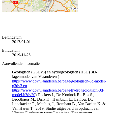
Begindatum
2013-01-01
Einddatum
2019-11-26
Aanvullende informatie
Geologisch (G3Dv3) en hydrogeologisch (H3D) 3D-
lagenmodel van Vlaanderen (
https://www.dov.vlaanderen.be/page/geologisch-3d-model-
g3dv3 en
https://www.dov.vlaanderen.be/page/hydrogeologisch-3d-
model-h3dv20
) Deckers J., De Koninck R., Bos S.,
Broothaers M., Dirix K., Hambsch L., Lagrou, D.,
Lanckacker T., Matthijs, J., Rombaut B., Van Baelen K. &
Van Haren T., 2019. Studie uitgevoerd in opdracht van:
Vlaams Planbureau voor Omgeving (Departement