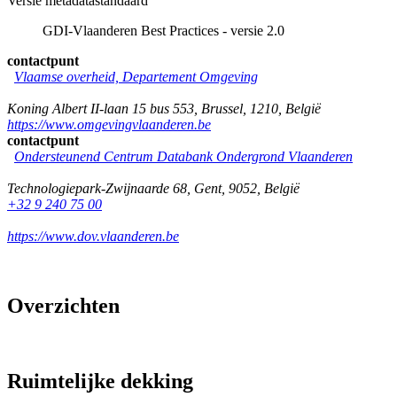
Versie metadatastandaard
GDI-Vlaanderen Best Practices - versie 2.0
contactpunt
Vlaamse overheid, Departement Omgeving
Koning Albert II-laan 15 bus 553
,
Brussel
,
1210
,
België
https://www.omgevingvlaanderen.be
contactpunt
Ondersteunend Centrum Databank Ondergrond Vlaanderen
Technologiepark-Zwijnaarde 68
,
Gent
,
9052
,
België
+32 9 240 75 00
https://www.dov.vlaanderen.be
Overzichten
Ruimtelijke dekking