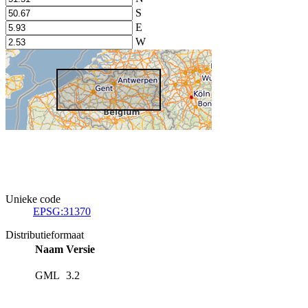
S
E
W
Unieke code
EPSG:31370
Distributieformaat
Naam
Versie
GML
3.2