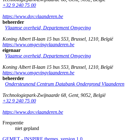
+32 9 240 75 00
https://www.dov.vlaanderen.be
beheerder
Vlaamse overheid, Departement Omgeving
Koning Albert II-laan 15 bus 553
,
Brussel
,
1210
,
België
https://www.omgevingvlaanderen.be
eigenaar
Vlaamse overheid, Departement Omgeving
Koning Albert II-laan 15 bus 553
,
Brussel
,
1210
,
België
https://www.omgevingvlaanderen.be
beheerder
Ondersteunend Centrum Databank Ondergrond Vlaanderen
Technologiepark-Zwijnaarde 68
,
Gent
,
9052
,
België
+32 9 240 75 00
https://www.dov.vlaanderen.be
Frequentie
niet gepland
GEMET - INSPIRE themes, version 1.0