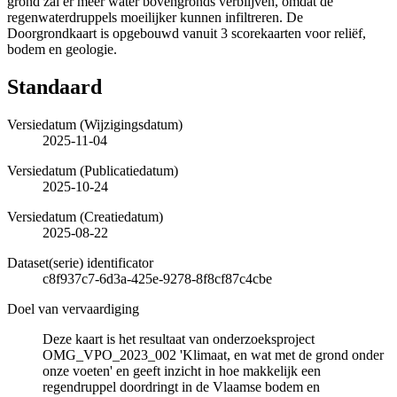
grond zal er meer water bovengronds verblijven, omdat de
regenwaterdruppels moeilijker kunnen infiltreren. De
Doorgrondkaart is opgebouwd vanuit 3 scorekaarten voor reliëf,
bodem en geologie.
Standaard
Versiedatum (Wijzigingsdatum)
2025-11-04
Versiedatum (Publicatiedatum)
2025-10-24
Versiedatum (Creatiedatum)
2025-08-22
Dataset(serie) identificator
c8f937c7-6d3a-425e-9278-8f8cf87c4cbe
Doel van vervaardiging
Deze kaart is het resultaat van onderzoeksproject
OMG_VPO_2023_002 'Klimaat, en wat met de grond onder
onze voeten' en geeft inzicht in hoe makkelijk een
regendruppel doordringt in de Vlaamse bodem en