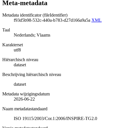
Meta-metadata
Metadata identificator (fileIdentifier)
f93d5b98-532c-440a-b783-d27d166a9a5a
XML
Taal
Nederlands; Vlaams
Karakterset
utf8
Hiërarchisch niveau
dataset
Beschrijving hiërarchisch niveau
dataset
Metadata wijzigingsdatum
2026-06-22
Naam metadatastandaard
ISO 19115/2003/Cor.1:2006/INSPIRE-TG2.0