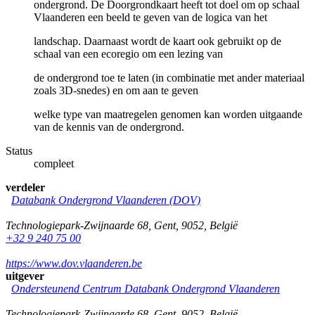
ondergrond. De Doorgrondkaart heeft tot doel om op schaal
Vlaanderen een beeld te geven van de logica van het
landschap. Daarnaast wordt de kaart ook gebruikt op de
schaal van een ecoregio om een lezing van
de ondergrond toe te laten (in combinatie met ander materiaal
zoals 3D-snedes) en om aan te geven
welke type van maatregelen genomen kan worden uitgaande
van de kennis van de ondergrond.
Status
compleet
verdeler
Databank Ondergrond Vlaanderen (DOV)
Technologiepark-Zwijnaarde 68
,
Gent
,
9052
,
België
+32 9 240 75 00
https://www.dov.vlaanderen.be
uitgever
Ondersteunend Centrum Databank Ondergrond Vlaanderen
Technologiepark-Zwijnaarde 68
,
Gent
,
9052
,
België