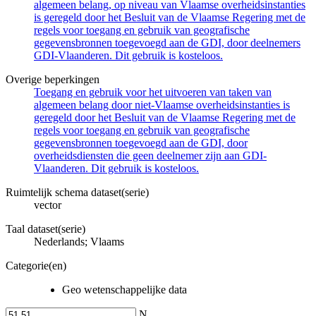
algemeen belang, op niveau van Vlaamse overheidsinstanties
is geregeld door het Besluit van de Vlaamse Regering met de
regels voor toegang en gebruik van geografische
gegevensbronnen toegevoegd aan de GDI, door deelnemers
GDI-Vlaanderen. Dit gebruik is kosteloos.
Overige beperkingen
Toegang en gebruik voor het uitvoeren van taken van
algemeen belang door niet-Vlaamse overheidsinstanties is
geregeld door het Besluit van de Vlaamse Regering met de
regels voor toegang en gebruik van geografische
gegevensbronnen toegevoegd aan de GDI, door
overheidsdiensten die geen deelnemer zijn aan GDI-
Vlaanderen. Dit gebruik is kosteloos.
Ruimtelijk schema dataset(serie)
vector
Taal dataset(serie)
Nederlands; Vlaams
Categorie(en)
Geo wetenschappelijke data
N