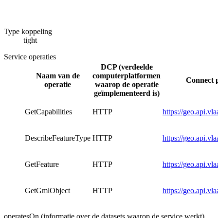
Type koppeling
tight
Service operaties
DCP (verdeelde
Naam van de
computerplatformen
Connect p
operatie
waarop de operatie
geïmplementeerd is)
GetCapabilities
HTTP
https://geo.api.v
DescribeFeatureType
HTTP
https://geo.api.v
GetFeature
HTTP
https://geo.api.v
GetGmlObject
HTTP
https://geo.api.v
operatesOn (informatie over de datasets waarop de service werkt)