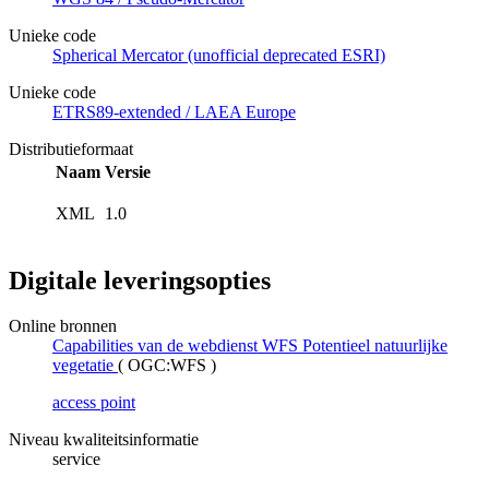
Unieke code
Spherical Mercator (unofficial deprecated ESRI)
Unieke code
ETRS89-extended / LAEA Europe
Distributieformaat
Naam
Versie
XML
1.0
Digitale leveringsopties
Online bronnen
Capabilities van de webdienst WFS Potentieel natuurlijke
vegetatie
(
OGC:WFS
)
access point
Niveau kwaliteitsinformatie
service