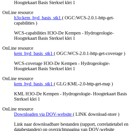
Hoogtekaart Basis Sterksel klei 1
OnLine resource
h3o:kem_hyd_basis_stk1
(
OGC:WCS-2.0.1-http-get-
capabilities
)
WCS-capabilities H3O-De Kempen - Hydrogeologie-
Hoogtekaart Basis Sterksel klei 1
OnLine resource
kem_hyd_basis_stk1
(
OGC:WCS-2.0.1-http-get-coverage
)
WCS-coverage H3O-De Kempen - Hydrogeologie-
Hoogtekaart Basis Sterksel klei 1
OnLine resource
kem_hyd_basis_stk1
(
GLG:KML-2.0-http-get-map
)
KML H3O-De Kempen - Hydrogeologie- Hoogtekaart Basis
Sterksel klei 1
OnLine resource
Downloaden via DOV-website
(
LINK download-store
)
Link naar downloadbare bestanden (rapport, correlatietabel en
databestanden) op overzichtspagina van DOV-website