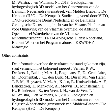
M.,Walstra, J. en Witmans, N., 2018. Geologisch en
hydrogeologisch 3D model van het Cenozoïcum van de
Belgisch-Nederlandse grensstreek van Midden-Brabant / De
Kempen (H3O – De Kempen). Studie uitgevoerd door VITO,
TNO-Geologische Dienst Nederland en de Belgische
Geologische Dienst in opdracht van het Vlaams Planbureau
voor Omgeving van de Vlaamse overheid, de Afdeling
Operationeel Waterbeheer van de Vlaamse
Milieumaatschappij, TNO-Geologische Dienst Nederland,
Brabant Water en het Programmabureau KRW/DHZ
Maasregio.
Other constraints
De informatie over hoe de resultaten tot stand gekomen zijn,
staat vermeld in het bijhorend rapport : Vernes, R.W.,
Deckers, J., Bakker, M. A. J., Bogemans, F., De Ceukelaire,
M., Doornenbal, J. C., den Dulk, M., Dusar, M., Van Haren,
T. F. M., Heyvaert, V. M., A., Kiden, P., Kruisselbrink, A. F.,
Lanckacker, T., Menkovic, A., Meyvis, B., Munsterman, D.
K., Reindersma, R., ten Veen, J. H., van de Ven, T. J.
M.,Walstra, J. en Witmans, N., 2018. Geologisch en
hydrogeologisch 3D model van het Cenozoïcum van de
Belgisch-Nederlandse grensstreek van Midden-Brabant / De
Kempen (H3O – De Kempen)