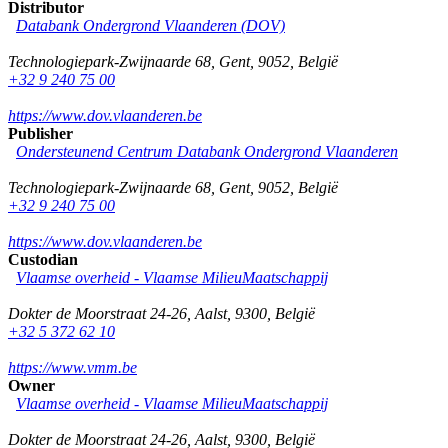
Distributor
Databank Ondergrond Vlaanderen (DOV)
Technologiepark-Zwijnaarde 68
,
Gent
,
9052
,
België
+32 9 240 75 00
https://www.dov.vlaanderen.be
Publisher
Ondersteunend Centrum Databank Ondergrond Vlaanderen
Technologiepark-Zwijnaarde 68
,
Gent
,
9052
,
België
+32 9 240 75 00
https://www.dov.vlaanderen.be
Custodian
Vlaamse overheid - Vlaamse MilieuMaatschappij
Dokter de Moorstraat 24-26
,
Aalst
,
9300
,
België
+32 5 372 62 10
https://www.vmm.be
Owner
Vlaamse overheid - Vlaamse MilieuMaatschappij
Dokter de Moorstraat 24-26
,
Aalst
,
9300
,
België