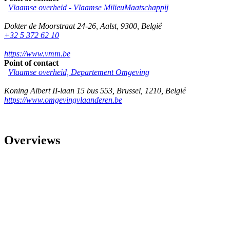
Vlaamse overheid - Vlaamse MilieuMaatschappij
Dokter de Moorstraat 24-26
,
Aalst
,
9300
,
België
+32 5 372 62 10
https://www.vmm.be
Point of contact
Vlaamse overheid, Departement Omgeving
Koning Albert II-laan 15 bus 553
,
Brussel
,
1210
,
België
https://www.omgevingvlaanderen.be
Overviews