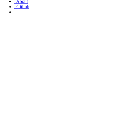
About
Github