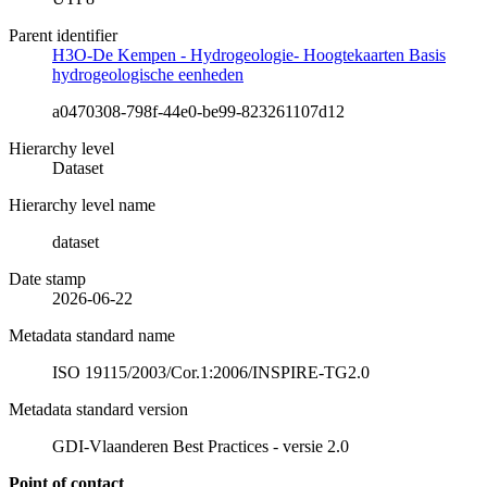
Parent identifier
H3O-De Kempen - Hydrogeologie- Hoogtekaarten Basis
hydrogeologische eenheden
a0470308-798f-44e0-be99-823261107d12
Hierarchy level
Dataset
Hierarchy level name
dataset
Date stamp
2026-06-22
Metadata standard name
ISO 19115/2003/Cor.1:2006/INSPIRE-TG2.0
Metadata standard version
GDI-Vlaanderen Best Practices - versie 2.0
Point of contact