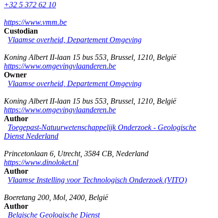
+32 5 372 62 10
https://www.vmm.be
Custodian
Vlaamse overheid, Departement Omgeving
Koning Albert II-laan 15 bus 553
,
Brussel
,
1210
,
België
https://www.omgevingvlaanderen.be
Owner
Vlaamse overheid, Departement Omgeving
Koning Albert II-laan 15 bus 553
,
Brussel
,
1210
,
België
https://www.omgevingvlaanderen.be
Author
Toegepast-Natuurwetenschappelijk Onderzoek - Geologische
Dienst Nederland
Princetonlaan 6
,
Utrecht
,
3584 CB
,
Nederland
https://www.dinoloket.nl
Author
Vlaamse Instelling voor Technologisch Onderzoek (VITO)
Boeretang 200
,
Mol
,
2400
,
België
Author
Belgische Geologische Dienst