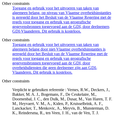
Other constraints
Toegang en gebruik voor het uitvoeren van taken van
algemeen belang, op niveau van Vlaamse overheidsinstanties
is geregeld door het Besluit van de Vlaamse Regering met de
regels voor toegang en gebruik van geografische
gegevensbronnen toegevoegd aan de GDI, door deelnemers
GDI-Vlaanderen. Dit gebruik is kosteloos.
Other constraints
Toegang en gebruik voor het uitvoeren van taken van
algemeen belang door niet-Vlaamse overheidsinstanties is
geregeld door het Besluit van de Vlaamse Regering met de
regels voor toegang en gebruik van geografische
gegevensbronnen toegevoegd aan de GDI, door
overheidsdiensten die geen deelnemer zijn aan GDI-
Vlaanderen. Dit gebruik is kosteloos.
Other constraints
Verplicht te gebruiken referentie : Vernes, R.W., Deckers, J.,
Bakker, M. A. J., Bogemans, F., De Ceukelaire, M.,
Doornenbal, J. C., den Dulk, M., Dusar, M., Van Haren, T. F.
M., Heyvaert, V. M., A., Kiden, P., Kruisselbrink, A. F.,
Lanckacker, T., Menkovic, A., Meyvis, B., Munsterman, D.
K., Reindersma, R., ten Veen, J. H., van de Ven, T. J.