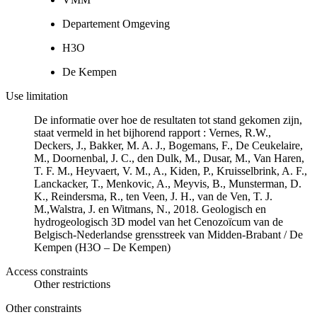
Departement Omgeving
H3O
De Kempen
Use limitation
De informatie over hoe de resultaten tot stand gekomen zijn,
staat vermeld in het bijhorend rapport : Vernes, R.W.,
Deckers, J., Bakker, M. A. J., Bogemans, F., De Ceukelaire,
M., Doornenbal, J. C., den Dulk, M., Dusar, M., Van Haren,
T. F. M., Heyvaert, V. M., A., Kiden, P., Kruisselbrink, A. F.,
Lanckacker, T., Menkovic, A., Meyvis, B., Munsterman, D.
K., Reindersma, R., ten Veen, J. H., van de Ven, T. J.
M.,Walstra, J. en Witmans, N., 2018. Geologisch en
hydrogeologisch 3D model van het Cenozoïcum van de
Belgisch-Nederlandse grensstreek van Midden-Brabant / De
Kempen (H3O – De Kempen)
Access constraints
Other restrictions
Other constraints