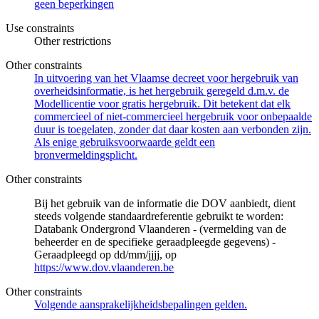
geen beperkingen
Use constraints
Other restrictions
Other constraints
In uitvoering van het Vlaamse decreet voor hergebruik van
overheidsinformatie, is het hergebruik geregeld d.m.v. de
Modellicentie voor gratis hergebruik. Dit betekent dat elk
commercieel of niet-commercieel hergebruik voor onbepaalde
duur is toegelaten, zonder dat daar kosten aan verbonden zijn.
Als enige gebruiksvoorwaarde geldt een
bronvermeldingsplicht.
Other constraints
Bij het gebruik van de informatie die DOV aanbiedt, dient
steeds volgende standaardreferentie gebruikt te worden:
Databank Ondergrond Vlaanderen - (vermelding van de
beheerder en de specifieke geraadpleegde gegevens) -
Geraadpleegd op dd/mm/jjjj, op
https://www.dov.vlaanderen.be
Other constraints
Volgende aansprakelijkheidsbepalingen gelden.