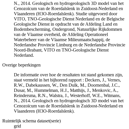
N., 2014. Geologisch en hydrogeologisch 3D model van het
Cenozoïcum van de Roerdalslenk in Zuidoost-Nederland en
Vlaanderen (H3O-Roerdalslenk). Studie uitgevoerd door
VITO, TNO-Geologische Dienst Nederland en de Belgische
Geologische Dienst in opdracht van de Afdeling Land en
Bodembescherming, Ondergrond, Natuurlijke Rijkdommen
van de Vlaamse overheid, de Afdeling Operationeel
Waterbeheer van de Vlaamse Milieumaatschappij, de
Nederlandse Provincie Limburg en de Nederlandse Provincie
Noord-Brabant, VITO en TNO-Geologische Dienst
Nederland.
Overige beperkingen
De informatie over hoe de resultaten tot stand gekomen zijn,
staat vermeld in het bijhorend rapport : Deckers, J., Vernes,
R.W., Dabekaussen, W., Den Dulk, M., Doornenbal, J.C.,
Dusar, M., Hummelman, H.J., Matthijs, J., Menkovic, A.,
Reindersma, R.N., Walstra, J., Westerhoff, W.E., Witmans,
N., 2014. Geologisch en hydrogeologisch 3D model van het
Cenozoïcum van de Roerdalslenk in Zuidoost-Nederland en
Vlaanderen (H3O-Roerdalslenk).
Ruimtelijk schema dataset(serie)
grid