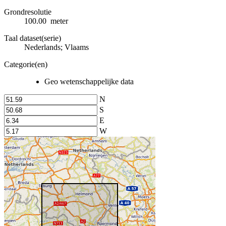
Grondresolutie
100.00 meter
Taal dataset(serie)
Nederlands; Vlaams
Categorie(en)
Geo wetenschappelijke data
N
S
E
W