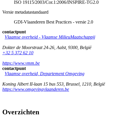
ISO 19115/2003/Cor.1:2006/INSPIRE-TG2.0
Versie metadatastandaard
GDI-Vlaanderen Best Practices - versie 2.0
contactpunt
Vlaamse overheid - Vlaamse MilieuMaatschappij
Dokter de Moorstraat 24-26
,
Aalst
,
9300
,
België
+32 5 372 62 10
https://www.vmm.be
contactpunt
Vlaamse overheid, Departement Omgeving
Koning Albert II-laan 15 bus 553
,
Brussel
,
1210
,
België
https://www.omgevingvlaanderen.be
Overzichten