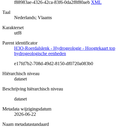
f88983ae-4326-42ca-83f6-0da2f8f80aeb
XML
Taal
Nederlands; Vlaams
Karakterset
utf8
Parent identificator
H3O-Roerdalslenk - Hydrogeologie - Hoogtekaart top
hydrogeologische eenheden
e17fd7b2-708d-49d2-8150-df0720a083b0
Hiërarchisch niveau
dataset
Beschrijving hiërarchisch niveau
dataset
Metadata wijzigingsdatum
2026-06-22
Naam metadatastandaard