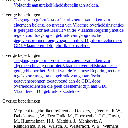
Volgende aansprakelijkheidsbepalingen gelden.
Overige beperkingen
Toegang en gebruik voor het uitvoeren van taken van
algemeen belang, op niveau van Vlaamse overheidsinstanties
is geregeld door het Besluit van de Vlaamse Regering met de
regels voor toegang en gebruik van geografische
gegevensbronnen toegevoegd aan de GDI, door deelnemers
GDI-Vlaanderen. Dit gebruik is kosteloos.
Overige beperkingen
Toegang en gebruik voor het uitvoeren van taken van
algemeen belang door niet-Vlaamse overheidsinstanties is
geregeld door het Besluit van de Vlaamse Regering met de
regels voor toegang en gebruik van geografische
gegevensbronnen toegevoegd aan de GDI, door
overheidsdiensten die geen deelnemer zijn aan GDI-
Vlaanderen. Dit gebruik is kosteloos.
Overige beperkingen
Verplicht te gebruiken referentie : Deckers, J., Vernes, R.W.,
Dabekaussen, W., Den Dulk, M., Doornenbal, J.C., Dusar,
M., Hummelman, H.J., Matthijs, J., Menkovic, A.,
Reindersma, R.N., Walstra, J., Westerhoff, W.E., Witmans,