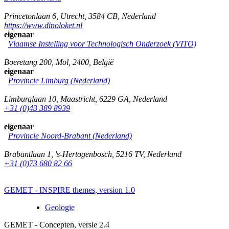
Princetonlaan 6
,
Utrecht
,
3584 CB
,
Nederland
https://www.dinoloket.nl
eigenaar
Vlaamse Instelling voor Technologisch Onderzoek (VITO)
Boeretang 200
,
Mol
,
2400
,
België
eigenaar
Provincie Limburg (Nederland)
Limburglaan 10
,
Maastricht
,
6229 GA
,
Nederland
+31 (0)43 389 8939
eigenaar
Provincie Noord-Brabant (Nederland)
Brabantlaan 1
,
's-Hertogenbosch
,
5216 TV
,
Nederland
+31 (0)73 680 82 66
GEMET - INSPIRE themes, version 1.0
Geologie
GEMET - Concepten, versie 2.4