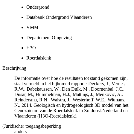
Ondergrond
Databank Ondergrond Vlaanderen
VMM
Departement Omgeving
H3O
Roerdalslenk
Beschrijving
De informatie over hoe de resultaten tot stand gekomen zijn,
staat vermeld in het bijhorend rapport : Deckers, J., Vernes,
R.W., Dabekaussen, W., Den Dulk, M., Doornenbal, J.C.,
Dusar, M., Hummelman, H.J., Matthijs, J., Menkovic, A.,
Reindersma, R.N., Walstra, J., Westerhoff, W.E., Witmans,
N., 2014. Geologisch en hydrogeologisch 3D model van het
Cenozoïcum van de Roerdalslenk in Zuidoost-Nederland en
Vlaanderen (H3O-Roerdalslenk).
(Juridische) toegangsbeperking
anders