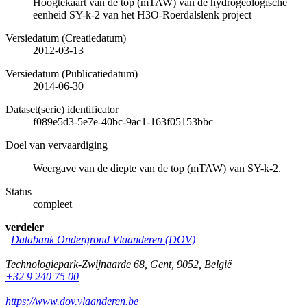
Hoogtekaart van de top (mTAW) van de hydrogeologische
eenheid SY-k-2 van het H3O-Roerdalslenk project
Versiedatum (Creatiedatum)
2012-03-13
Versiedatum (Publicatiedatum)
2014-06-30
Dataset(serie) identificator
f089e5d3-5e7e-40bc-9ac1-163f05153bbc
Doel van vervaardiging
Weergave van de diepte van de top (mTAW) van SY-k-2.
Status
compleet
verdeler
Databank Ondergrond Vlaanderen (DOV)
Technologiepark-Zwijnaarde 68
,
Gent
,
9052
,
België
+32 9 240 75 00
https://www.dov.vlaanderen.be