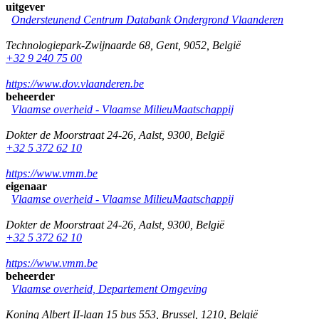
uitgever
Ondersteunend Centrum Databank Ondergrond Vlaanderen
Technologiepark-Zwijnaarde 68
,
Gent
,
9052
,
België
+32 9 240 75 00
https://www.dov.vlaanderen.be
beheerder
Vlaamse overheid - Vlaamse MilieuMaatschappij
Dokter de Moorstraat 24-26
,
Aalst
,
9300
,
België
+32 5 372 62 10
https://www.vmm.be
eigenaar
Vlaamse overheid - Vlaamse MilieuMaatschappij
Dokter de Moorstraat 24-26
,
Aalst
,
9300
,
België
+32 5 372 62 10
https://www.vmm.be
beheerder
Vlaamse overheid, Departement Omgeving
Koning Albert II-laan 15 bus 553
,
Brussel
,
1210
,
België