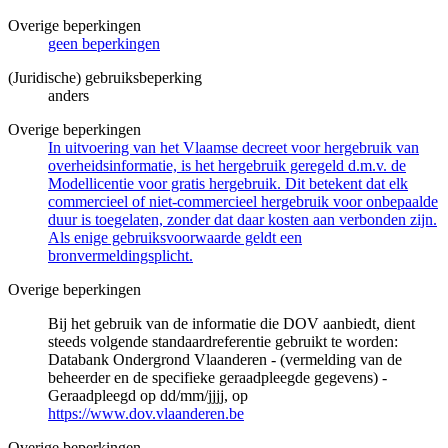
Overige beperkingen
geen beperkingen
(Juridische) gebruiksbeperking
anders
Overige beperkingen
In uitvoering van het Vlaamse decreet voor hergebruik van
overheidsinformatie, is het hergebruik geregeld d.m.v. de
Modellicentie voor gratis hergebruik. Dit betekent dat elk
commercieel of niet-commercieel hergebruik voor onbepaalde
duur is toegelaten, zonder dat daar kosten aan verbonden zijn.
Als enige gebruiksvoorwaarde geldt een
bronvermeldingsplicht.
Overige beperkingen
Bij het gebruik van de informatie die DOV aanbiedt, dient
steeds volgende standaardreferentie gebruikt te worden:
Databank Ondergrond Vlaanderen - (vermelding van de
beheerder en de specifieke geraadpleegde gegevens) -
Geraadpleegd op dd/mm/jjjj, op
https://www.dov.vlaanderen.be
Overige beperkingen