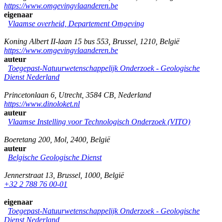
https://www.omgevingvlaanderen.be
eigenaar
Vlaamse overheid, Departement Omgeving
Koning Albert II-laan 15 bus 553
,
Brussel
,
1210
,
België
https://www.omgevingvlaanderen.be
auteur
Toegepast-Natuurwetenschappelijk Onderzoek - Geologische
Dienst Nederland
Princetonlaan 6
,
Utrecht
,
3584 CB
,
Nederland
https://www.dinoloket.nl
auteur
Vlaamse Instelling voor Technologisch Onderzoek (VITO)
Boeretang 200
,
Mol
,
2400
,
België
auteur
Belgische Geologische Dienst
Jennerstraat 13
,
Brussel
,
1000
,
België
+32 2 788 76 00-01
eigenaar
Toegepast-Natuurwetenschappelijk Onderzoek - Geologische
Dienst Nederland