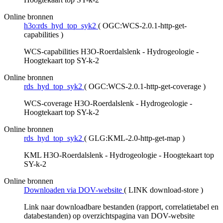
Online bronnen
h3o:rds_hyd_top_syk2
(
OGC:WCS-2.0.1-http-get-
capabilities
)
WCS-capabilities H3O-Roerdalslenk - Hydrogeologie -
Hoogtekaart top SY-k-2
Online bronnen
rds_hyd_top_syk2
(
OGC:WCS-2.0.1-http-get-coverage
)
WCS-coverage H3O-Roerdalslenk - Hydrogeologie -
Hoogtekaart top SY-k-2
Online bronnen
rds_hyd_top_syk2
(
GLG:KML-2.0-http-get-map
)
KML H3O-Roerdalslenk - Hydrogeologie - Hoogtekaart top
SY-k-2
Online bronnen
Downloaden via DOV-website
(
LINK download-store
)
Link naar downloadbare bestanden (rapport, correlatietabel en
databestanden) op overzichtspagina van DOV-website