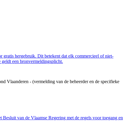
 gratis hergebruik. Dit betekent dat elk commercieel of niet-
 geldt een bronvermeldingsplicht.
ond Vlaanderen - (vermelding van de beheerder en de specifieke
et Besluit van de Vlaamse Regering met de regels voor toegang en