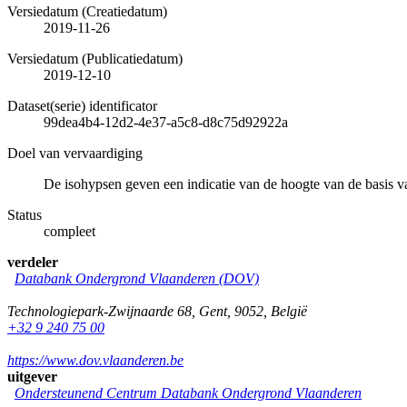
Versiedatum (Creatiedatum)
2019-11-26
Versiedatum (Publicatiedatum)
2019-12-10
Dataset(serie) identificator
99dea4b4-12d2-4e37-a5c8-d8c75d92922a
Doel van vervaardiging
De isohypsen geven een indicatie van de hoogte van de basis
Status
compleet
verdeler
Databank Ondergrond Vlaanderen (DOV)
Technologiepark-Zwijnaarde 68
,
Gent
,
9052
,
België
+32 9 240 75 00
https://www.dov.vlaanderen.be
uitgever
Ondersteunend Centrum Databank Ondergrond Vlaanderen