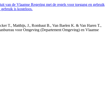
luit van de Vlaamse Regering met de regels voor toegang en gebruik
gebruik is kosteloos.
acker T., Matthijs, J., Rombaut B., Van Baelen K. & Van Haren T.,
 Planbureau voor Omgeving (Departement Omgeving) en Vlaamse