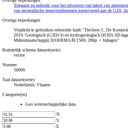
Overige beperkingen
Toegang en gebruik voor het uitvoeren van taken van algemeen 
van geografische gegevensbronnen toegevoegd aan de GDI, door
Overige beperkingen
Verplicht te gebruiken referentie luidt: "Deckers J., De Koni
2019. Geologisch (G3Dv3) en hydrogeologisch (H3D) 3D-lage
Milieumaatschappij 2018/RMA/R/1569, 286p. + bijlagen"
Ruimtelijk schema dataset(serie)
vector
Noemer
50000
Taal dataset(serie)
Nederlands; Vlaams
Categorie(en)
Geo wetenschappelijke data
N
S
E