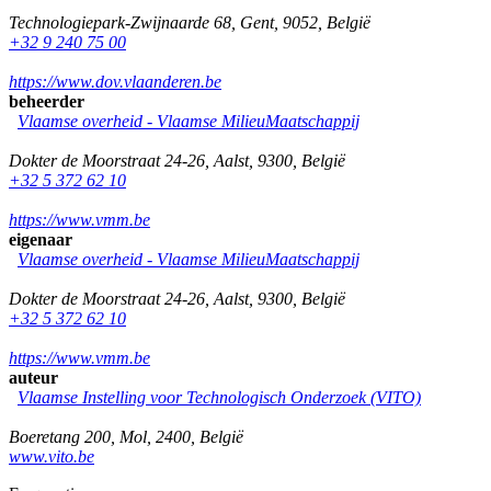
Technologiepark-Zwijnaarde 68
,
Gent
,
9052
,
België
+32 9 240 75 00
https://www.dov.vlaanderen.be
beheerder
Vlaamse overheid - Vlaamse MilieuMaatschappij
Dokter de Moorstraat 24-26
,
Aalst
,
9300
,
België
+32 5 372 62 10
https://www.vmm.be
eigenaar
Vlaamse overheid - Vlaamse MilieuMaatschappij
Dokter de Moorstraat 24-26
,
Aalst
,
9300
,
België
+32 5 372 62 10
https://www.vmm.be
auteur
Vlaamse Instelling voor Technologisch Onderzoek (VITO)
Boeretang 200
,
Mol
,
2400
,
België
www.vito.be