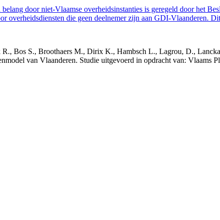
belang door niet-Vlaamse overheidsinstanties is geregeld door het Bes
 overheidsdiensten die geen deelnemer zijn aan GDI-Vlaanderen. Dit 
nck R., Bos S., Broothaers M., Dirix K., Hambsch L., Lagrou, D., Lanck
nmodel van Vlaanderen. Studie uitgevoerd in opdracht van: Vlaams