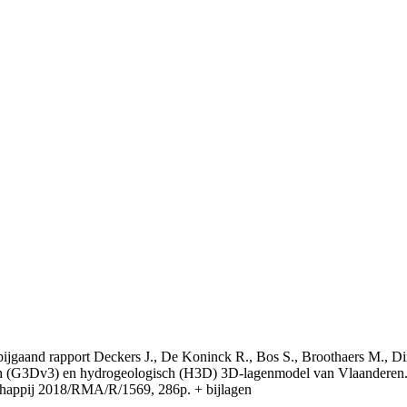
t bijgaand rapport Deckers J., De Koninck R., Bos S., Broothaers M., Di
 (G3Dv3) en hydrogeologisch (H3D) 3D-lagenmodel van Vlaanderen. S
appij 2018/RMA/R/1569, 286p. + bijlagen