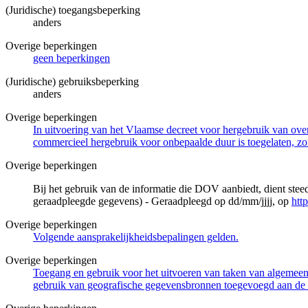
(Juridische) toegangsbeperking
anders
Overige beperkingen
geen beperkingen
(Juridische) gebruiksbeperking
anders
Overige beperkingen
In uitvoering van het Vlaamse decreet voor hergebruik van overh
commercieel hergebruik voor onbepaalde duur is toegelaten, zo
Overige beperkingen
Bij het gebruik van de informatie die DOV aanbiedt, dient ste
geraadpleegde gegevens) - Geraadpleegd op dd/mm/jjjj, op
htt
Overige beperkingen
Volgende aansprakelijkheidsbepalingen gelden.
Overige beperkingen
Toegang en gebruik voor het uitvoeren van taken van algemeen 
gebruik van geografische gegevensbronnen toegevoegd aan de 