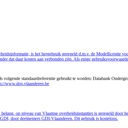
eidsinformatie, is het hergebruik geregeld d.m.v. de Modellicentie voor
nder dat daar kosten aan verbonden zijn. Als enige gebruiksvoorwaarde
eds volgende standaardreferentie gebruikt te worden: Databank Ondergr
ps://www.dov.vlaanderen.be
belang, op niveau van Vlaamse overheidsinstanties is geregeld door h
GDI, door deelnemers GDI-Vlaanderen. Dit gebruik is kosteloos.