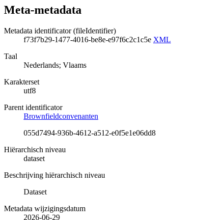
Meta-metadata
Metadata identificator (fileIdentifier)
f73f7b29-1477-4016-be8e-e97f6c2c1c5e
XML
Taal
Nederlands; Vlaams
Karakterset
utf8
Parent identificator
Brownfieldconvenanten
055d7494-936b-4612-a512-e0f5e1e06dd8
Hiërarchisch niveau
dataset
Beschrijving hiërarchisch niveau
Dataset
Metadata wijzigingsdatum
2026-06-29