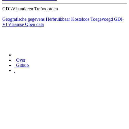
GDI-Vlaanderen Trefwoorden
Geografische gegevens
Herbruikbaar
Kosteloos
Toegevoegd GDI-
Vl
Vlaamse Open data
Over
Github