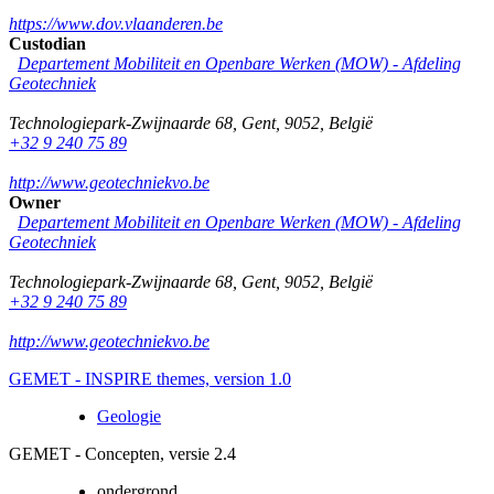
https://www.dov.vlaanderen.be
Custodian
Departement Mobiliteit en Openbare Werken (MOW) - Afdeling
Geotechniek
Technologiepark-Zwijnaarde 68
,
Gent
,
9052
,
België
+32 9 240 75 89
http://www.geotechniekvo.be
Owner
Departement Mobiliteit en Openbare Werken (MOW) - Afdeling
Geotechniek
Technologiepark-Zwijnaarde 68
,
Gent
,
9052
,
België
+32 9 240 75 89
http://www.geotechniekvo.be
GEMET - INSPIRE themes, version 1.0
Geologie
GEMET - Concepten, versie 2.4
ondergrond