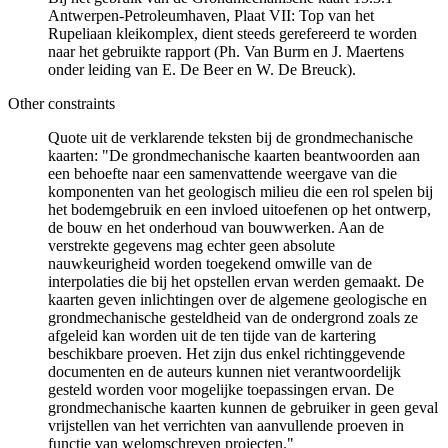
Antwerpen-Petroleumhaven, Plaat VII: Top van het
Rupeliaan kleikomplex, dient steeds gerefereerd te worden
naar het gebruikte rapport (Ph. Van Burm en J. Maertens
onder leiding van E. De Beer en W. De Breuck).
Other constraints
Quote uit de verklarende teksten bij de grondmechanische
kaarten: "De grondmechanische kaarten beantwoorden aan
een behoefte naar een samenvattende weergave van die
komponenten van het geologisch milieu die een rol spelen bij
het bodemgebruik en een invloed uitoefenen op het ontwerp,
de bouw en het onderhoud van bouwwerken. Aan de
verstrekte gegevens mag echter geen absolute
nauwkeurigheid worden toegekend omwille van de
interpolaties die bij het opstellen ervan werden gemaakt. De
kaarten geven inlichtingen over de algemene geologische en
grondmechanische gesteldheid van de ondergrond zoals ze
afgeleid kan worden uit de ten tijde van de kartering
beschikbare proeven. Het zijn dus enkel richtinggevende
documenten en de auteurs kunnen niet verantwoordelijk
gesteld worden voor mogelijke toepassingen ervan. De
grondmechanische kaarten kunnen de gebruiker in geen geval
vrijstellen van het verrichten van aanvullende proeven in
functie van welomschreven projecten."