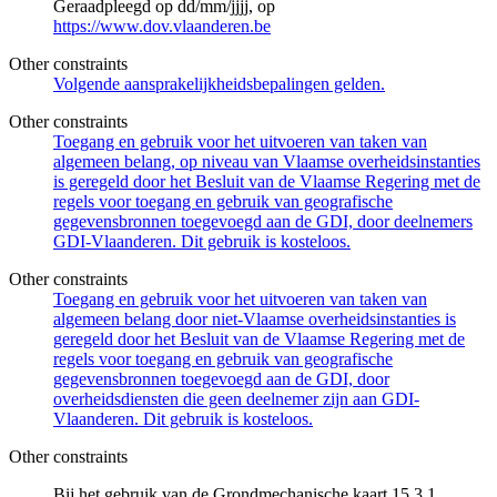
Geraadpleegd op dd/mm/jjjj, op
https://www.dov.vlaanderen.be
Other constraints
Volgende aansprakelijkheidsbepalingen gelden.
Other constraints
Toegang en gebruik voor het uitvoeren van taken van
algemeen belang, op niveau van Vlaamse overheidsinstanties
is geregeld door het Besluit van de Vlaamse Regering met de
regels voor toegang en gebruik van geografische
gegevensbronnen toegevoegd aan de GDI, door deelnemers
GDI-Vlaanderen. Dit gebruik is kosteloos.
Other constraints
Toegang en gebruik voor het uitvoeren van taken van
algemeen belang door niet-Vlaamse overheidsinstanties is
geregeld door het Besluit van de Vlaamse Regering met de
regels voor toegang en gebruik van geografische
gegevensbronnen toegevoegd aan de GDI, door
overheidsdiensten die geen deelnemer zijn aan GDI-
Vlaanderen. Dit gebruik is kosteloos.
Other constraints
Bij het gebruik van de Grondmechanische kaart 15.3.1