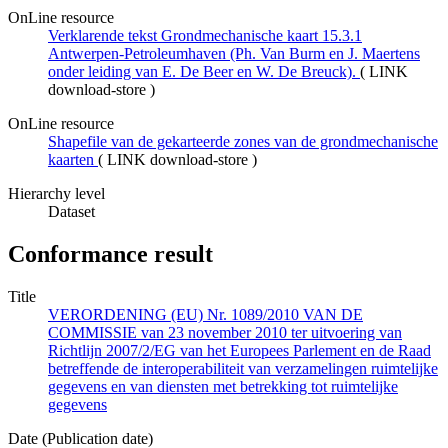
OnLine resource
Verklarende tekst Grondmechanische kaart 15.3.1
Antwerpen-Petroleumhaven (Ph. Van Burm en J. Maertens
onder leiding van E. De Beer en W. De Breuck).
(
LINK
download-store
)
OnLine resource
Shapefile van de gekarteerde zones van de grondmechanische
kaarten
(
LINK download-store
)
Hierarchy level
Dataset
Conformance result
Title
VERORDENING (EU) Nr. 1089/2010 VAN DE
COMMISSIE van 23 november 2010 ter uitvoering van
Richtlijn 2007/2/EG van het Europees Parlement en de Raad
betreffende de interoperabiliteit van verzamelingen ruimtelijke
gegevens en van diensten met betrekking tot ruimtelijke
gegevens
Date (Publication date)