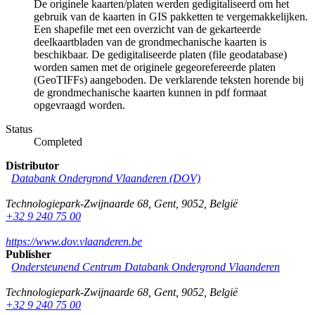
De originele kaarten/platen werden gedigitaliseerd om het
gebruik van de kaarten in GIS pakketten te vergemakkelijken.
Een shapefile met een overzicht van de gekarteerde
deelkaartbladen van de grondmechanische kaarten is
beschikbaar. De gedigitaliseerde platen (file geodatabase)
worden samen met de originele gegeorefereerde platen
(GeoTIFFs) aangeboden. De verklarende teksten horende bij
de grondmechanische kaarten kunnen in pdf formaat
opgevraagd worden.
Status
Completed
Distributor
Databank Ondergrond Vlaanderen (DOV)
Technologiepark-Zwijnaarde 68
,
Gent
,
9052
,
België
+32 9 240 75 00
https://www.dov.vlaanderen.be
Publisher
Ondersteunend Centrum Databank Ondergrond Vlaanderen
Technologiepark-Zwijnaarde 68
,
Gent
,
9052
,
België
+32 9 240 75 00