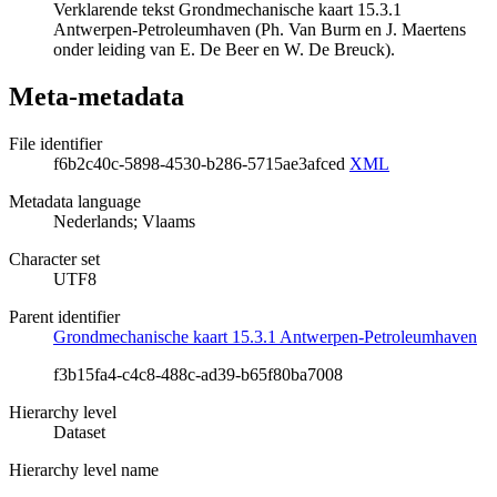
Verklarende tekst Grondmechanische kaart 15.3.1
Antwerpen-Petroleumhaven (Ph. Van Burm en J. Maertens
onder leiding van E. De Beer en W. De Breuck).
Meta-metadata
File identifier
f6b2c40c-5898-4530-b286-5715ae3afced
XML
Metadata language
Nederlands; Vlaams
Character set
UTF8
Parent identifier
Grondmechanische kaart 15.3.1 Antwerpen-Petroleumhaven
f3b15fa4-c4c8-488c-ad39-b65f80ba7008
Hierarchy level
Dataset
Hierarchy level name