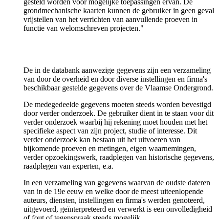
gesteld worden voor mogelijke toepassingen ervan. De
grondmechanische kaarten kunnen de gebruiker in geen geval
vrijstellen van het verrichten van aanvullende proeven in
functie van welomschreven projecten."
De in de databank aanwezige gegevens zijn een verzameling
van door de overheid en door diverse instellingen en firma's
beschikbaar gestelde gegevens over de Vlaamse Ondergrond.
De medegedeelde gegevens moeten steeds worden bevestigd
door verder onderzoek. De gebruiker dient in te staan voor dit
verder onderzoek waarbij hij rekening moet houden met het
specifieke aspect van zijn project, studie of interesse. Dit
verder onderzoek kan bestaan uit het uitvoeren van
bijkomende proeven en metingen, eigen waarnemingen,
verder opzoekingswerk, raadplegen van historische gegevens,
raadplegen van experten, e.a.
In een verzameling van gegevens waarvan de oudste dateren
van in de 19e eeuw en welke door de meest uiteenlopende
auteurs, diensten, instellingen en firma's werden genoteerd,
uitgevoerd, geïnterpreteerd en verwerkt is een onvolledigheid
of fout of tegenspraak steeds mogelijk.