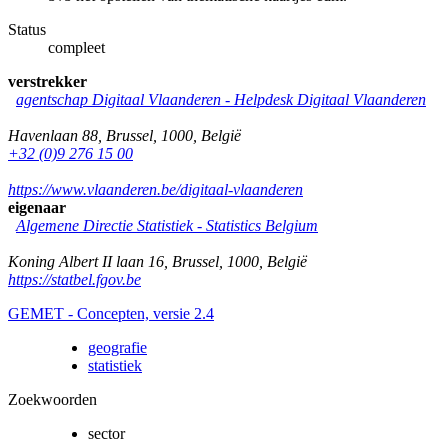
Status
compleet
verstrekker
agentschap Digitaal Vlaanderen -
Helpdesk Digitaal Vlaanderen
Havenlaan 88
,
Brussel
,
1000
,
België
+32 (0)9 276 15 00
https://www.vlaanderen.be/digitaal-vlaanderen
eigenaar
Algemene Directie Statistiek - Statistics Belgium
Koning Albert II laan 16
,
Brussel
,
1000
,
België
https://statbel.fgov.be
GEMET - Concepten, versie 2.4
geografie
statistiek
Zoekwoorden
sector