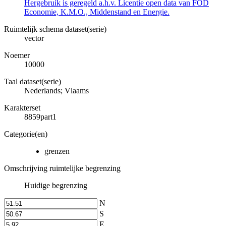
Hergebruik is geregeld a.h.v. Licentie open data van FOD
Economie, K.M.O., Middenstand en Energie.
Ruimtelijk schema dataset(serie)
vector
Noemer
10000
Taal dataset(serie)
Nederlands; Vlaams
Karakterset
8859part1
Categorie(en)
grenzen
Omschrijving ruimtelijke begrenzing
Huidige begrenzing
N
S
E