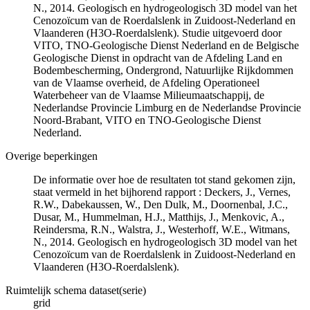
N., 2014. Geologisch en hydrogeologisch 3D model van het
Cenozoïcum van de Roerdalslenk in Zuidoost-Nederland en
Vlaanderen (H3O-Roerdalslenk). Studie uitgevoerd door
VITO, TNO-Geologische Dienst Nederland en de Belgische
Geologische Dienst in opdracht van de Afdeling Land en
Bodembescherming, Ondergrond, Natuurlijke Rijkdommen
van de Vlaamse overheid, de Afdeling Operationeel
Waterbeheer van de Vlaamse Milieumaatschappij, de
Nederlandse Provincie Limburg en de Nederlandse Provincie
Noord-Brabant, VITO en TNO-Geologische Dienst
Nederland.
Overige beperkingen
De informatie over hoe de resultaten tot stand gekomen zijn,
staat vermeld in het bijhorend rapport : Deckers, J., Vernes,
R.W., Dabekaussen, W., Den Dulk, M., Doornenbal, J.C.,
Dusar, M., Hummelman, H.J., Matthijs, J., Menkovic, A.,
Reindersma, R.N., Walstra, J., Westerhoff, W.E., Witmans,
N., 2014. Geologisch en hydrogeologisch 3D model van het
Cenozoïcum van de Roerdalslenk in Zuidoost-Nederland en
Vlaanderen (H3O-Roerdalslenk).
Ruimtelijk schema dataset(serie)
grid