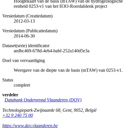
Hoogtekaart van de basis (mTAW) van de hydrogeologische
eenheid 0253-v1 van het H3O-Roerdalslenk project
Versiedatum (Creatiedatum)
2012-03-13
Versiedatum (Publicatiedatum)
2014-06-30
Dataset(serie) identificator
aedbc469-678d-4eb4-babf-252a140d5e3a
Doel van vervaardiging
Weergave van de diepte van de basis (mTAW) van 0253-v1.
Status
compleet
verdeler
Databank Ondergrond Vlaanderen (DOV)
Technologiepark-Zwijnaarde 68
,
Gent
,
9052
,
België
+32 9 240 75 00
https://www.dov.vlaanderen.be