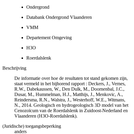
Ondergrond
Databank Ondergrond Vlaanderen
VMM
Departement Omgeving
H3O
Roerdalslenk
Beschrijving
De informatie over hoe de resultaten tot stand gekomen zijn,
staat vermeld in het bijhorend rapport : Deckers, J., Vernes,
R.W., Dabekaussen, W., Den Dulk, M., Doornenbal, J.C.,
Dusar, M., Hummelman, H.J., Matthijs, J., Menkovic, A.,
Reindersma, R.N., Walstra, J., Westerhoff, W.E., Witmans,
N., 2014. Geologisch en hydrogeologisch 3D model van het
Cenozoïcum van de Roerdalslenk in Zuidoost-Nederland en
Vlaanderen (H3O-Roerdalslenk).
(Juridische) toegangsbeperking
anders