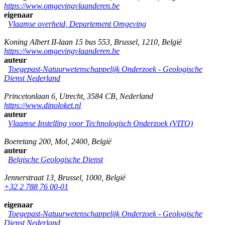
https://www.omgevingvlaanderen.be
eigenaar
Vlaamse overheid, Departement Omgeving
Koning Albert II-laan 15 bus 553
,
Brussel
,
1210
,
België
https://www.omgevingvlaanderen.be
auteur
Toegepast-Natuurwetenschappelijk Onderzoek - Geologische
Dienst Nederland
Princetonlaan 6
,
Utrecht
,
3584 CB
,
Nederland
https://www.dinoloket.nl
auteur
Vlaamse Instelling voor Technologisch Onderzoek (VITO)
Boeretang 200
,
Mol
,
2400
,
België
auteur
Belgische Geologische Dienst
Jennerstraat 13
,
Brussel
,
1000
,
België
+32 2 788 76 00-01
eigenaar
Toegepast-Natuurwetenschappelijk Onderzoek - Geologische
Dienst Nederland