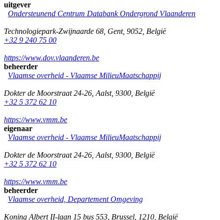
uitgever
Ondersteunend Centrum Databank Ondergrond Vlaanderen
Technologiepark-Zwijnaarde 68
,
Gent
,
9052
,
België
+32 9 240 75 00
https://www.dov.vlaanderen.be
beheerder
Vlaamse overheid - Vlaamse MilieuMaatschappij
Dokter de Moorstraat 24-26
,
Aalst
,
9300
,
België
+32 5 372 62 10
https://www.vmm.be
eigenaar
Vlaamse overheid - Vlaamse MilieuMaatschappij
Dokter de Moorstraat 24-26
,
Aalst
,
9300
,
België
+32 5 372 62 10
https://www.vmm.be
beheerder
Vlaamse overheid, Departement Omgeving
Koning Albert II-laan 15 bus 553
,
Brussel
,
1210
,
België