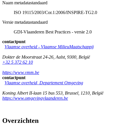
Naam metadatastandaard
ISO 19115/2003/Cor.1:2006/INSPIRE-TG2.0
Versie metadatastandaard
GDI-Vlaanderen Best Practices - versie 2.0
contactpunt
Vlaamse overheid - Vlaamse MilieuMaatschappij
Dokter de Moorstraat 24-26
,
Aalst
,
9300
,
België
+32 5 372 62 10
https://www.vmm.be
contactpunt
Vlaamse overheid, Departement Omgeving
Koning Albert II-laan 15 bus 553
,
Brussel
,
1210
,
België
https://www.omgevingvlaanderen.be
Overzichten