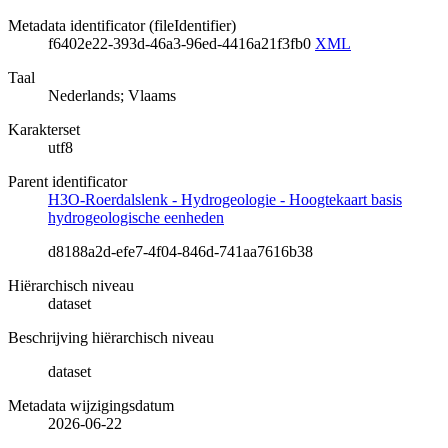
Metadata identificator (fileIdentifier)
f6402e22-393d-46a3-96ed-4416a21f3fb0
XML
Taal
Nederlands; Vlaams
Karakterset
utf8
Parent identificator
H3O-Roerdalslenk - Hydrogeologie - Hoogtekaart basis
hydrogeologische eenheden
d8188a2d-efe7-4f04-846d-741aa7616b38
Hiërarchisch niveau
dataset
Beschrijving hiërarchisch niveau
dataset
Metadata wijzigingsdatum
2026-06-22