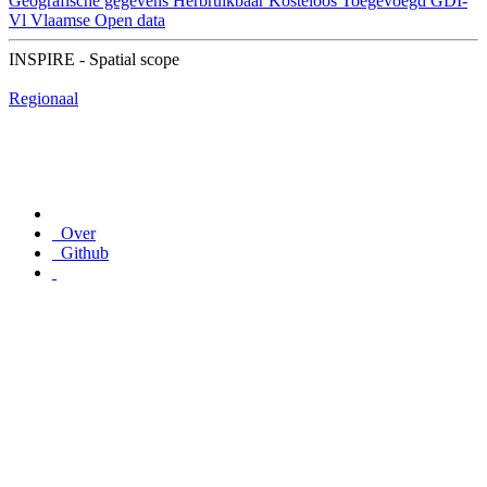
Geografische gegevens
Herbruikbaar
Kosteloos
Toegevoegd GDI-
Vl
Vlaamse Open data
INSPIRE - Spatial scope
Regionaal
Over
Github