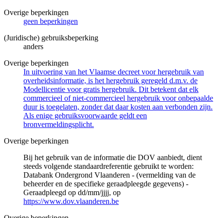
Overige beperkingen
geen beperkingen
(Juridische) gebruiksbeperking
anders
Overige beperkingen
In uitvoering van het Vlaamse decreet voor hergebruik van
overheidsinformatie, is het hergebruik geregeld d.m.v. de
Modellicentie voor gratis hergebruik. Dit betekent dat elk
commercieel of niet-commercieel hergebruik voor onbepaalde
duur is toegelaten, zonder dat daar kosten aan verbonden zijn.
Als enige gebruiksvoorwaarde geldt een
bronvermeldingsplicht.
Overige beperkingen
Bij het gebruik van de informatie die DOV aanbiedt, dient
steeds volgende standaardreferentie gebruikt te worden:
Databank Ondergrond Vlaanderen - (vermelding van de
beheerder en de specifieke geraadpleegde gegevens) -
Geraadpleegd op dd/mm/jjjj, op
https://www.dov.vlaanderen.be
Overige beperkingen