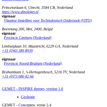
Princetonlaan 6
,
Utrecht
,
3584 CB
,
Nederland
https://www.dinoloket.nl
eigenaar
Vlaamse Instelling voor Technologisch Onderzoek (VITO)
Boeretang 200
,
Mol
,
2400
,
België
eigenaar
Provincie Limburg (Nederland)
Limburglaan 10
,
Maastricht
,
6229 GA
,
Nederland
+31 (0)43 389 8939
eigenaar
Provincie Noord-Brabant (Nederland)
Brabantlaan 1
,
's-Hertogenbosch
,
5216 TV
,
Nederland
+31 (0)73 680 82 66
GEMET - INSPIRE themes, version 1.0
Geologie
GEMET - Concepten, versie 2.4