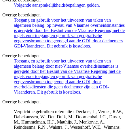
Volgende aansprakelijkheidsbepalingen gelden.
Overige beperkingen
Toegang en gebruik voor het uitvoeren van taken van
algemeen belang, op niveau van Vlaamse overheidsinstanties
is geregeld door het Besluit van de Vlaamse Regering met de
regels voor toegang en gebruik van geografische
gegevensbronnen toegevoegd aan de GDI, door deelnemers
GDI-Vlaanderen. Dit gebruik is kosteloos.
Overige beperkingen
Toegang en gebruik voor het uitvoeren van taken van
algemeen belang door niet-Vlaamse overheidsinstanties is
geregeld door het Besluit van de Vlaamse Regering met de
regels voor toegang en gebruik van geografische
gegevensbronnen toegevoegd aan de GDI, door
overheidsdiensten die geen deelnemer zijn aan GDI-
Vlaanderen. Dit gebruik is kosteloos.
Overige beperkingen
Verplicht te gebruiken referentie : Deckers, J., Vernes, R.W.,
Dabekaussen, W., Den Dulk, M., Doornenbal, J.C., Dusar,
M., Hummelman, H.J., Matthijs, J., Menkovic, A.,
Reindersma, R.N., Walstra, J., Westerhoff, W.E., Witmans,