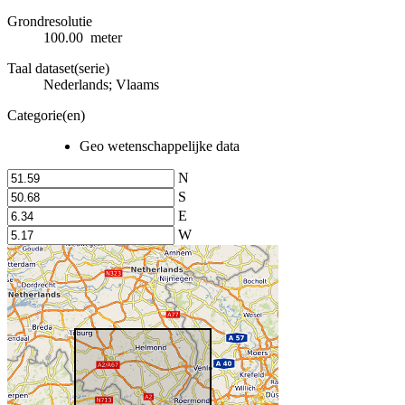
Grondresolutie
100.00 meter
Taal dataset(serie)
Nederlands; Vlaams
Categorie(en)
Geo wetenschappelijke data
N
S
E
W