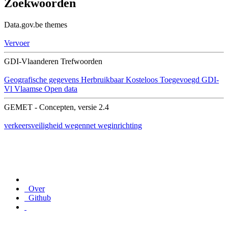
Zoekwoorden
Data.gov.be themes
Vervoer
GDI-Vlaanderen Trefwoorden
Geografische gegevens
Herbruikbaar
Kosteloos
Toegevoegd GDI-
Vl
Vlaamse Open data
GEMET - Concepten, versie 2.4
verkeersveiligheid
wegennet
weginrichting
Over
Github