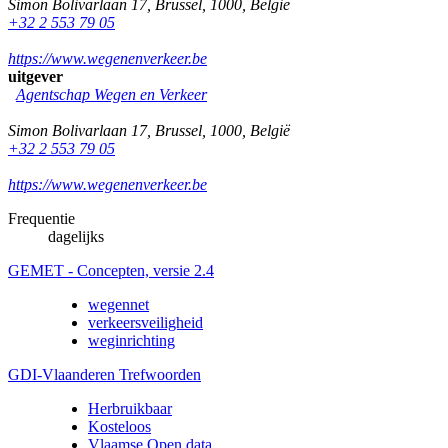
Simon Bolivarlaan 17
,
Brussel
,
1000
,
België
+32 2 553 79 05
https://www.wegenenverkeer.be
uitgever
Agentschap Wegen en Verkeer
Simon Bolivarlaan 17
,
Brussel
,
1000
,
België
+32 2 553 79 05
https://www.wegenenverkeer.be
Frequentie
dagelijks
GEMET - Concepten, versie 2.4
wegennet
verkeersveiligheid
weginrichting
GDI-Vlaanderen Trefwoorden
Herbruikbaar
Kosteloos
Vlaamse Open data