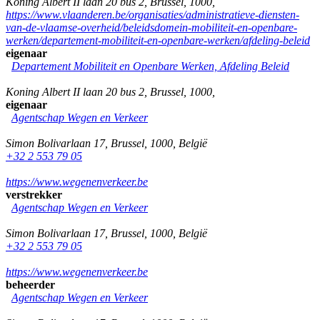
Koning Albert II laan 20 bus 2
,
Brussel
,
1000
,
https://www.vlaanderen.be/organisaties/administratieve-diensten-
van-de-vlaamse-overheid/beleidsdomein-mobiliteit-en-openbare-
werken/departement-mobiliteit-en-openbare-werken/afdeling-beleid
eigenaar
Departement Mobiliteit en Openbare Werken, Afdeling Beleid
Koning Albert II laan 20 bus 2
,
Brussel
,
1000
,
eigenaar
Agentschap Wegen en Verkeer
Simon Bolivarlaan 17
,
Brussel
,
1000
,
België
+32 2 553 79 05
https://www.wegenenverkeer.be
verstrekker
Agentschap Wegen en Verkeer
Simon Bolivarlaan 17
,
Brussel
,
1000
,
België
+32 2 553 79 05
https://www.wegenenverkeer.be
beheerder
Agentschap Wegen en Verkeer