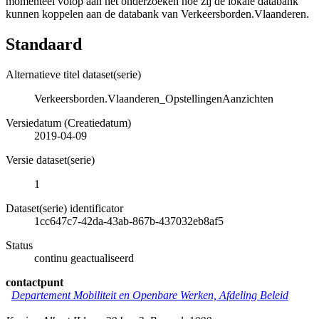
momenteel volop aan het onderzoeken hoe zij de lokale databank
kunnen koppelen aan de databank van Verkeersborden.Vlaanderen.
Standaard
Alternatieve titel dataset(serie)
Verkeersborden.Vlaanderen_OpstellingenAanzichten
Versiedatum (Creatiedatum)
2019-04-09
Versie dataset(serie)
1
Dataset(serie) identificator
1cc647c7-42da-43ab-867b-437032eb8af5
Status
continu geactualiseerd
contactpunt
Departement Mobiliteit en Openbare Werken, Afdeling Beleid