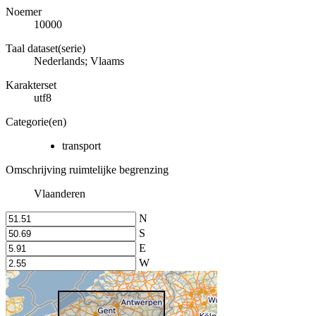
Noemer
10000
Taal dataset(serie)
Nederlands; Vlaams
Karakterset
utf8
Categorie(en)
transport
Omschrijving ruimtelijke begrenzing
Vlaanderen
N
S
E
W