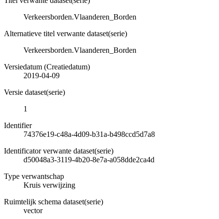
Titel verwante dataset(serie)
Verkeersborden.Vlaanderen_Borden
Alternatieve titel verwante dataset(serie)
Verkeersborden.Vlaanderen_Borden
Versiedatum (Creatiedatum)
2019-04-09
Versie dataset(serie)
1
Identifier
74376e19-c48a-4d09-b31a-b498ccd5d7a8
Identificator verwante dataset(serie)
d50048a3-3119-4b20-8e7a-a058dde2ca4d
Type verwantschap
Kruis verwijzing
Ruimtelijk schema dataset(serie)
vector