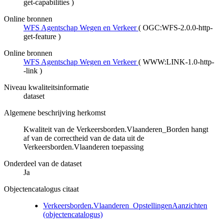
get-capabilities
)
Online bronnen
WFS Agentschap Wegen en Verkeer
(
OGC:WFS-2.0.0-http-
get-feature
)
Online bronnen
WFS Agentschap Wegen en Verkeer
(
WWW:LINK-1.0-http-
-link
)
Niveau kwaliteitsinformatie
dataset
Algemene beschrijving herkomst
Kwaliteit van de Verkeersborden.Vlaanderen_Borden hangt
af van de correctheid van de data uit de
Verkeersborden.Vlaanderen toepassing
Onderdeel van de dataset
Ja
Objectencatalogus citaat
Verkeersborden.Vlaanderen_OpstellingenAanzichten
(objectencatalogus)