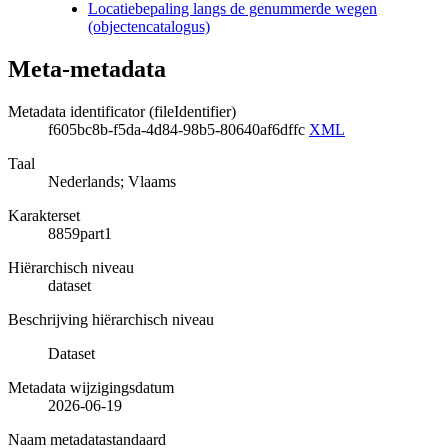
Locatiebepaling langs de genummerde wegen
(objectencatalogus)
Meta-metadata
Metadata identificator (fileIdentifier)
f605bc8b-f5da-4d84-98b5-80640af6dffc
XML
Taal
Nederlands; Vlaams
Karakterset
8859part1
Hiërarchisch niveau
dataset
Beschrijving hiërarchisch niveau
Dataset
Metadata wijzigingsdatum
2026-06-19
Naam metadatastandaard