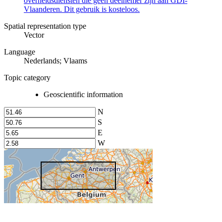
overheidsdiensten die geen deelnemer zijn aan GDI-
Vlaanderen. Dit gebruik is kosteloos.
Spatial representation type
Vector
Language
Nederlands; Vlaams
Topic category
Geoscientific information
N
S
E
W