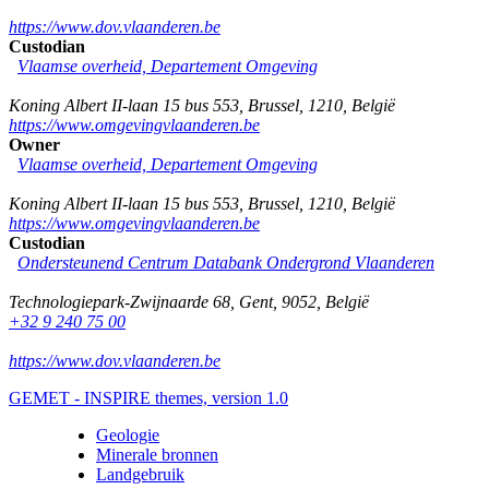
https://www.dov.vlaanderen.be
Custodian
Vlaamse overheid, Departement Omgeving
Koning Albert II-laan 15 bus 553
,
Brussel
,
1210
,
België
https://www.omgevingvlaanderen.be
Owner
Vlaamse overheid, Departement Omgeving
Koning Albert II-laan 15 bus 553
,
Brussel
,
1210
,
België
https://www.omgevingvlaanderen.be
Custodian
Ondersteunend Centrum Databank Ondergrond Vlaanderen
Technologiepark-Zwijnaarde 68
,
Gent
,
9052
,
België
+32 9 240 75 00
https://www.dov.vlaanderen.be
GEMET - INSPIRE themes, version 1.0
Geologie
Minerale bronnen
Landgebruik