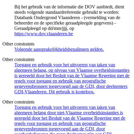
Bij het gebruik van de informatie die DOV aanbiedt, dient
steeds volgende standaardreferentie gebruikt te worden:
Databank Ondergrond Vlaanderen - (vermelding van de
beheerder en de specifieke geraadpleegde gegevens) -
Geraadpleegd op dd/mm/jjjj, op
https://www.dov.vlaanderen.be
Other constraints
Volgende aansprakelijkheidsbepalingen gelden.
Other constraints
Toegang en gebruik voor het uitvoeren van taken van
algemeen belang, op niveau van Vlaamse overheidsinstanties
is geregeld door het Besluit van de Vlaamse Regering met de
regels voor toegang en gebruik van geografische
gegevensbronnen toegevoegd aan de GDI, door deelnemers
GDI-Vlaanderen. Dit gebruik is kosteloos.
Other constraints
Toegang en gebruik voor het uitvoeren van taken van
algemeen belang door niet-Vlaamse overheidsinstanties is
geregeld door het Besluit van de Vlaamse Regering met de
regels voor toegang en gebruik van geografische
gegevensbronnen toegevoegd aan de GDI, door