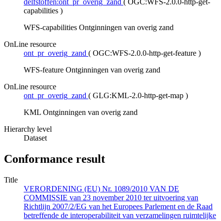
delfstoffen:ont_pr_overig_zand
(
OGC:WFS-2.0.0-http-get-
capabilities
)
WFS-capabilities Ontginningen van overig zand
OnLine resource
ont_pr_overig_zand
(
OGC:WFS-2.0.0-http-get-feature
)
WFS-feature Ontginningen van overig zand
OnLine resource
ont_pr_overig_zand
(
GLG:KML-2.0-http-get-map
)
KML Ontginningen van overig zand
Hierarchy level
Dataset
Conformance result
Title
VERORDENING (EU) Nr. 1089/2010 VAN DE
COMMISSIE van 23 november 2010 ter uitvoering van
Richtlijn 2007/2/EG van het Europees Parlement en de Raad
betreffende de interoperabiliteit van verzamelingen ruimtelijke