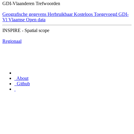
GDI-Vlaanderen Trefwoorden
Geografische gegevens
Herbruikbaar
Kosteloos
Toegevoegd GDI-
Vl
Vlaamse Open data
INSPIRE - Spatial scope
Regionaal
About
Github