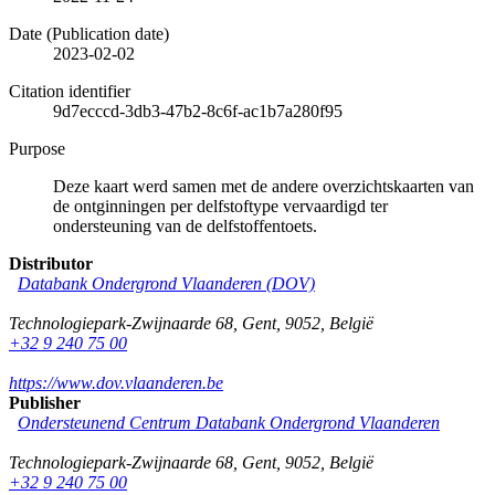
Date (Publication date)
2023-02-02
Citation identifier
9d7ecccd-3db3-47b2-8c6f-ac1b7a280f95
Purpose
Deze kaart werd samen met de andere overzichtskaarten van
de ontginningen per delfstoftype vervaardigd ter
ondersteuning van de delfstoffentoets.
Distributor
Databank Ondergrond Vlaanderen (DOV)
Technologiepark-Zwijnaarde 68
,
Gent
,
9052
,
België
+32 9 240 75 00
https://www.dov.vlaanderen.be
Publisher
Ondersteunend Centrum Databank Ondergrond Vlaanderen
Technologiepark-Zwijnaarde 68
,
Gent
,
9052
,
België
+32 9 240 75 00