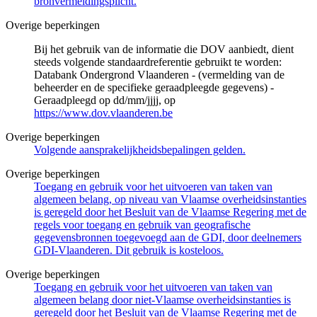
bronvermeldingsplicht.
Overige beperkingen
Bij het gebruik van de informatie die DOV aanbiedt, dient
steeds volgende standaardreferentie gebruikt te worden:
Databank Ondergrond Vlaanderen - (vermelding van de
beheerder en de specifieke geraadpleegde gegevens) -
Geraadpleegd op dd/mm/jjjj, op
https://www.dov.vlaanderen.be
Overige beperkingen
Volgende aansprakelijkheidsbepalingen gelden.
Overige beperkingen
Toegang en gebruik voor het uitvoeren van taken van
algemeen belang, op niveau van Vlaamse overheidsinstanties
is geregeld door het Besluit van de Vlaamse Regering met de
regels voor toegang en gebruik van geografische
gegevensbronnen toegevoegd aan de GDI, door deelnemers
GDI-Vlaanderen. Dit gebruik is kosteloos.
Overige beperkingen
Toegang en gebruik voor het uitvoeren van taken van
algemeen belang door niet-Vlaamse overheidsinstanties is
geregeld door het Besluit van de Vlaamse Regering met de