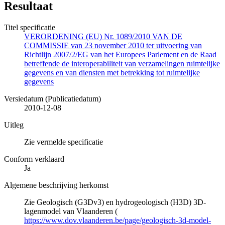
Resultaat
Titel specificatie
VERORDENING (EU) Nr. 1089/2010 VAN DE
COMMISSIE van 23 november 2010 ter uitvoering van
Richtlijn 2007/2/EG van het Europees Parlement en de Raad
betreffende de interoperabiliteit van verzamelingen ruimtelijke
gegevens en van diensten met betrekking tot ruimtelijke
gegevens
Versiedatum (Publicatiedatum)
2010-12-08
Uitleg
Zie vermelde specificatie
Conform verklaard
Ja
Algemene beschrijving herkomst
Zie Geologisch (G3Dv3) en hydrogeologisch (H3D) 3D-
lagenmodel van Vlaanderen (
https://www.dov.vlaanderen.be/page/geologisch-3d-model-