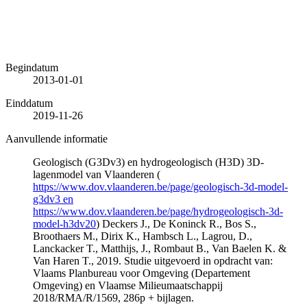
Begindatum
2013-01-01
Einddatum
2019-11-26
Aanvullende informatie
Geologisch (G3Dv3) en hydrogeologisch (H3D) 3D-
lagenmodel van Vlaanderen (
https://www.dov.vlaanderen.be/page/geologisch-3d-model-
g3dv3 en
https://www.dov.vlaanderen.be/page/hydrogeologisch-3d-
model-h3dv20
) Deckers J., De Koninck R., Bos S.,
Broothaers M., Dirix K., Hambsch L., Lagrou, D.,
Lanckacker T., Matthijs, J., Rombaut B., Van Baelen K. &
Van Haren T., 2019. Studie uitgevoerd in opdracht van:
Vlaams Planbureau voor Omgeving (Departement
Omgeving) en Vlaamse Milieumaatschappij
2018/RMA/R/1569, 286p + bijlagen.