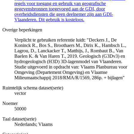
regels voor toegang en gebruik van geografische
gegevensbronnen toegevoegd aan de GDI, door
overheidsdiensten die geen deelnemer zijn aan GDI-
Vlaanderen. Dit gebruik is kosteloos.
Overige beperkingen
Verplicht te gebruiken referentie luidt: "Deckers J., De
Koninck R., Bos S., Broothaers M., Dirix K., Hambsch L.,
Lagrou, D., Lanckacker T., Matthijs, J., Rombaut B., Van
Baelen K. & Van Haren T., 2019. Geologisch (G3Dv3) en
hydrogeologisch (H3D) 3D-lagenmodel van Vlaanderen.
Studie uitgevoerd in opdracht van: Vlaams Planbureau voor
Omgeving (Departement Omgeving) en Vlaamse
Milieumaatschappij 2018/RMA/R/1569, 286p. + bijlagen"
Ruimtelijk schema dataset(serie)
vector
Noemer
50000
Taal dataset(serie)
Nederlands; Vlaams