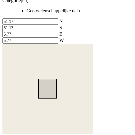
Categorie(en)
Geo wetenschappelijke data
N
S
E
W