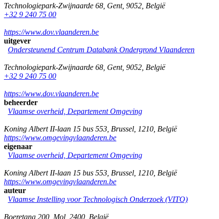
Technologiepark-Zwijnaarde 68
,
Gent
,
9052
,
België
+32 9 240 75 00
https://www.dov.vlaanderen.be
uitgever
Ondersteunend Centrum Databank Ondergrond Vlaanderen
Technologiepark-Zwijnaarde 68
,
Gent
,
9052
,
België
+32 9 240 75 00
https://www.dov.vlaanderen.be
beheerder
Vlaamse overheid, Departement Omgeving
Koning Albert II-laan 15 bus 553
,
Brussel
,
1210
,
België
https://www.omgevingvlaanderen.be
eigenaar
Vlaamse overheid, Departement Omgeving
Koning Albert II-laan 15 bus 553
,
Brussel
,
1210
,
België
https://www.omgevingvlaanderen.be
auteur
Vlaamse Instelling voor Technologisch Onderzoek (VITO)
Boeretang 200
,
Mol
,
2400
,
België