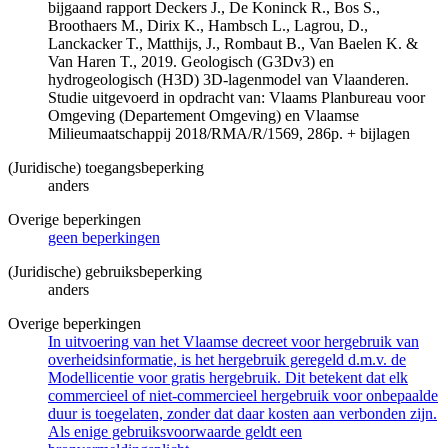
bijgaand rapport Deckers J., De Koninck R., Bos S.,
Broothaers M., Dirix K., Hambsch L., Lagrou, D.,
Lanckacker T., Matthijs, J., Rombaut B., Van Baelen K. &
Van Haren T., 2019. Geologisch (G3Dv3) en
hydrogeologisch (H3D) 3D-lagenmodel van Vlaanderen.
Studie uitgevoerd in opdracht van: Vlaams Planbureau voor
Omgeving (Departement Omgeving) en Vlaamse
Milieumaatschappij 2018/RMA/R/1569, 286p. + bijlagen
(Juridische) toegangsbeperking
anders
Overige beperkingen
geen beperkingen
(Juridische) gebruiksbeperking
anders
Overige beperkingen
In uitvoering van het Vlaamse decreet voor hergebruik van
overheidsinformatie, is het hergebruik geregeld d.m.v. de
Modellicentie voor gratis hergebruik. Dit betekent dat elk
commercieel of niet-commercieel hergebruik voor onbepaalde
duur is toegelaten, zonder dat daar kosten aan verbonden zijn.
Als enige gebruiksvoorwaarde geldt een