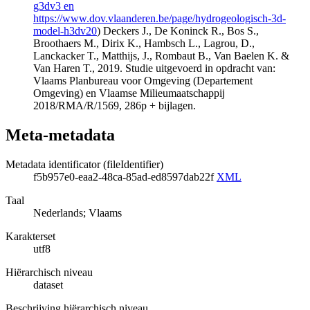
g3dv3 en
https://www.dov.vlaanderen.be/page/hydrogeologisch-3d-
model-h3dv20
) Deckers J., De Koninck R., Bos S.,
Broothaers M., Dirix K., Hambsch L., Lagrou, D.,
Lanckacker T., Matthijs, J., Rombaut B., Van Baelen K. &
Van Haren T., 2019. Studie uitgevoerd in opdracht van:
Vlaams Planbureau voor Omgeving (Departement
Omgeving) en Vlaamse Milieumaatschappij
2018/RMA/R/1569, 286p + bijlagen.
Meta-metadata
Metadata identificator (fileIdentifier)
f5b957e0-eaa2-48ca-85ad-ed8597dab22f
XML
Taal
Nederlands; Vlaams
Karakterset
utf8
Hiërarchisch niveau
dataset
Beschrijving hiërarchisch niveau