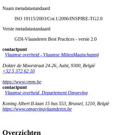
Naam metadatastandaard
ISO 19115/2003/Cor.1:2006/INSPIRE-TG2.0
Versie metadatastandaard
GDI-Vlaanderen Best Practices - versie 2.0
contactpunt
Vlaamse overheid - Vlaamse MilieuMaatschappij
Dokter de Moorstraat 24-26
,
Aalst
,
9300
,
België
+32 5 372 62 10
https://www.vmm.be
contactpunt
Vlaamse overheid, Departement Omgeving
Koning Albert II-laan 15 bus 553
,
Brussel
,
1210
,
België
https://www.omgevingvlaanderen.be
Overzichten