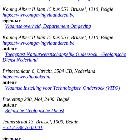
Koning Albert II-laan 15 bus 553
,
Brussel
,
1210
,
België
https://www.omgevingvlaanderen.be
eigenaar
Vlaamse overheid, Departement Omgeving
Koning Albert II-laan 15 bus 553
,
Brussel
,
1210
,
België
https://www.omgevingvlaanderen.be
auteur
Toegepast-Natuurwetenschappelijk Onderzoek - Geologische
Dienst Nederland
Princetonlaan 6
,
Utrecht
,
3584 CB
,
Nederland
https://www.dinoloket.nl
auteur
Vlaamse Instelling voor Technologisch Onderzoek (VITO)
Boeretang 200
,
Mol
,
2400
,
België
auteur
Belgische Geologische Dienst
Jennerstraat 13
,
Brussel
,
1000
,
België
+32 2 788 76 00-01
eigenaar