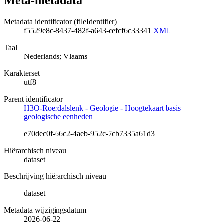
Meta-metadata
Metadata identificator (fileIdentifier)
f5529e8c-8437-482f-a643-cefcf6c33341
XML
Taal
Nederlands; Vlaams
Karakterset
utf8
Parent identificator
H3O-Roerdalslenk - Geologie - Hoogtekaart basis
geologische eenheden
e70dec0f-66c2-4aeb-952c-7cb7335a61d3
Hiërarchisch niveau
dataset
Beschrijving hiërarchisch niveau
dataset
Metadata wijzigingsdatum
2026-06-22