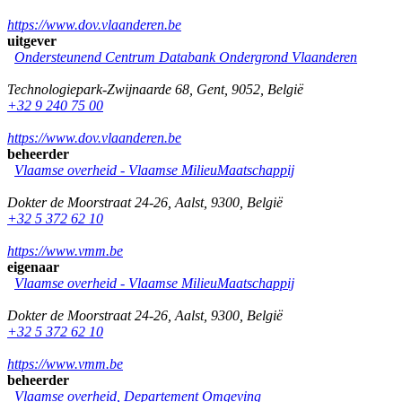
https://www.dov.vlaanderen.be
uitgever
Ondersteunend Centrum Databank Ondergrond Vlaanderen
Technologiepark-Zwijnaarde 68
,
Gent
,
9052
,
België
+32 9 240 75 00
https://www.dov.vlaanderen.be
beheerder
Vlaamse overheid - Vlaamse MilieuMaatschappij
Dokter de Moorstraat 24-26
,
Aalst
,
9300
,
België
+32 5 372 62 10
https://www.vmm.be
eigenaar
Vlaamse overheid - Vlaamse MilieuMaatschappij
Dokter de Moorstraat 24-26
,
Aalst
,
9300
,
België
+32 5 372 62 10
https://www.vmm.be
beheerder
Vlaamse overheid, Departement Omgeving