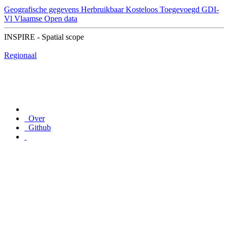
Geografische gegevens
Herbruikbaar
Kosteloos
Toegevoegd GDI-
Vl
Vlaamse Open data
INSPIRE - Spatial scope
Regionaal
Over
Github