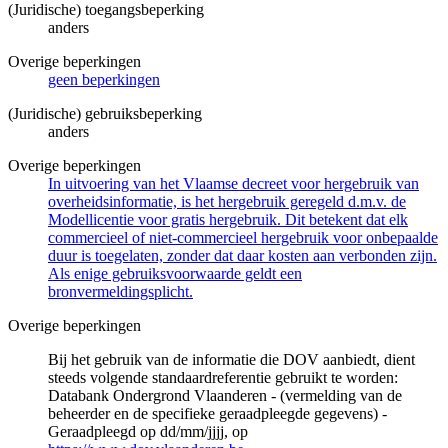
(Juridische) toegangsbeperking
anders
Overige beperkingen
geen beperkingen
(Juridische) gebruiksbeperking
anders
Overige beperkingen
In uitvoering van het Vlaamse decreet voor hergebruik van
overheidsinformatie, is het hergebruik geregeld d.m.v. de
Modellicentie voor gratis hergebruik. Dit betekent dat elk
commercieel of niet-commercieel hergebruik voor onbepaalde
duur is toegelaten, zonder dat daar kosten aan verbonden zijn.
Als enige gebruiksvoorwaarde geldt een
bronvermeldingsplicht.
Overige beperkingen
Bij het gebruik van de informatie die DOV aanbiedt, dient
steeds volgende standaardreferentie gebruikt te worden:
Databank Ondergrond Vlaanderen - (vermelding van de
beheerder en de specifieke geraadpleegde gegevens) -
Geraadpleegd op dd/mm/jjjj, op