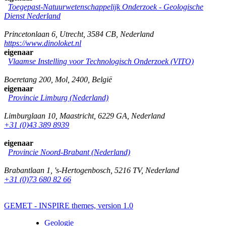
Toegepast-Natuurwetenschappelijk Onderzoek - Geologische
Dienst Nederland
Princetonlaan 6
,
Utrecht
,
3584 CB
,
Nederland
https://www.dinoloket.nl
eigenaar
Vlaamse Instelling voor Technologisch Onderzoek (VITO)
Boeretang 200
,
Mol
,
2400
,
België
eigenaar
Provincie Limburg (Nederland)
Limburglaan 10
,
Maastricht
,
6229 GA
,
Nederland
+31 (0)43 389 8939
eigenaar
Provincie Noord-Brabant (Nederland)
Brabantlaan 1
,
's-Hertogenbosch
,
5216 TV
,
Nederland
+31 (0)73 680 82 66
GEMET - INSPIRE themes, version 1.0
Geologie