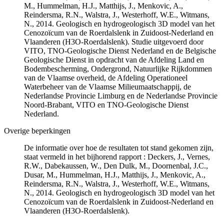
M., Hummelman, H.J., Matthijs, J., Menkovic, A.,
Reindersma, R.N., Walstra, J., Westerhoff, W.E., Witmans,
N., 2014. Geologisch en hydrogeologisch 3D model van het
Cenozoïcum van de Roerdalslenk in Zuidoost-Nederland en
Vlaanderen (H3O-Roerdalslenk). Studie uitgevoerd door
VITO, TNO-Geologische Dienst Nederland en de Belgische
Geologische Dienst in opdracht van de Afdeling Land en
Bodembescherming, Ondergrond, Natuurlijke Rijkdommen
van de Vlaamse overheid, de Afdeling Operationeel
Waterbeheer van de Vlaamse Milieumaatschappij, de
Nederlandse Provincie Limburg en de Nederlandse Provincie
Noord-Brabant, VITO en TNO-Geologische Dienst
Nederland.
Overige beperkingen
De informatie over hoe de resultaten tot stand gekomen zijn,
staat vermeld in het bijhorend rapport : Deckers, J., Vernes,
R.W., Dabekaussen, W., Den Dulk, M., Doornenbal, J.C.,
Dusar, M., Hummelman, H.J., Matthijs, J., Menkovic, A.,
Reindersma, R.N., Walstra, J., Westerhoff, W.E., Witmans,
N., 2014. Geologisch en hydrogeologisch 3D model van het
Cenozoïcum van de Roerdalslenk in Zuidoost-Nederland en
Vlaanderen (H3O-Roerdalslenk).