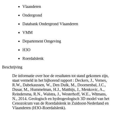
Vlaanderen
Ondergrond
Databank Ondergrond Vlaanderen
VMM
Departement Omgeving
H3O
Roerdalslenk
Beschrijving
De informatie over hoe de resultaten tot stand gekomen zijn,
staat vermeld in het bijhorend rapport : Deckers, J., Vernes,
R.W., Dabekaussen, W., Den Dulk, M., Doornenbal, J.C.,
Dusar, M., Hummelman, H.J., Matthijs, J., Menkovic, A.,
Reindersma, R.N., Walstra, J., Westerhoff, W.E., Witmans,
N., 2014. Geologisch en hydrogeologisch 3D model van het
Cenozoïcum van de Roerdalslenk in Zuidoost-Nederland en
Vlaanderen (H3O-Roerdalslenk).