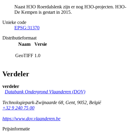
Naast H3O Roerdalslenk zijn er nog H3O-projecten. H3O-
De Kempen is gestart in 2015.
Unieke code
EPSG:31370
Distributieformaat
Naam
Versie
GeoTIFF
1.0
Verdeler
verdeler
Databank Ondergrond Vlaanderen (DOV)
Technologiepark-Zwijnaarde 68
,
Gent
,
9052
,
België
+32 9 240 75 00
https://www.dov.vlaanderen.be
Prijsinformatie