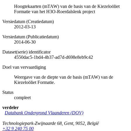
Hoogtekaarten (mTAW) van de basis van de Kiezeloöliet
Formatie van het H3O-Roerdalslenk project
Versiedatum (Creatiedatum)
2012-03-13
Versiedatum (Publicatiedatum)
2014-06-30
Dataset(serie) identificator
4550dac5-1bd4-4b37-ad7d-d698e8eb9c42
Doel van vervaardiging
Weergave van de diepte van de basis (mTAW) van de
Kiezeloöliet Formatie.
Status
compleet
verdeler
Databank Ondergrond Vlaanderen (DOV)
Technologiepark-Zwijnaarde 68
,
Gent
,
9052
,
België
+32 9 240 75 00