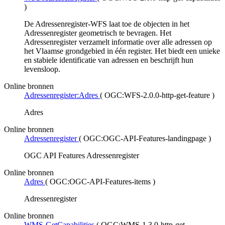
)
De Adressenregister-WFS laat toe de objecten in het
Adressenregister geometrisch te bevragen. Het
Adressenregister verzamelt informatie over alle adressen op
het Vlaamse grondgebied in één register. Het biedt een unieke
en stabiele identificatie van adressen en beschrijft hun
levensloop.
Online bronnen
Adressenregister:Adres
(
OGC:WFS-2.0.0-http-get-feature
)
Adres
Online bronnen
Adressenregister
(
OGC:OGC-API-Features-landingpage
)
OGC API Features Adressenregister
Online bronnen
Adres
(
OGC:OGC-API-Features-items
)
Adressenregister
Online bronnen
WMS-GetCapabilities
(
OGC:WMS-1.3.0-http-get-