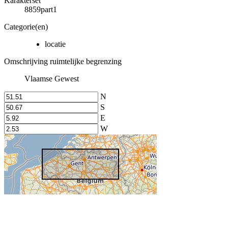
Karakterset
8859part1
Categorie(en)
locatie
Omschrijving ruimtelijke begrenzing
Vlaamse Gewest
N
S
E
W