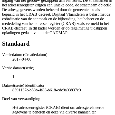
ingang van het gebouw gekoppeld aan een adres. De straatnamen in
het adressenregister krijgen een unieke code, de straatnaam objectId.
De adresgegevens worden beheerd door de gemeenten zoals
bepaald in het CRAB-decreet. Digitaal Vlaanderen is belast met de
coördinatie van de aanmaak en de bijhouding, het beheer en de
mededeling van het adressenregister (CRAB) zoals vermeld in het
CRAB-decreet. In dit kader worden er op regelmatige tijdstippen
opladingen gedaan vanuit de CADMAP.
Standaard
Versiedatum (Creatiedatum)
2017-04-06
Versie dataset(serie)
1
Dataset(serie) identificator
8591137c-b53b-4f83-b618-edc9a93837e9
Doel van vervaardiging
Het adressenregister (CRAB) dient om adresgerelateerde
gegevens te beheren en deze via diverse kanalen ter