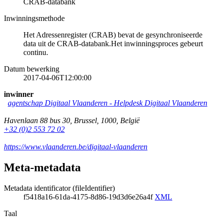
CRAB-databank
Inwinningsmethode
Het Adressenregister (CRAB) bevat de gesynchroniseerde
data uit de CRAB-databank.Het inwinningsproces gebeurt
continu.
Datum bewerking
2017-04-06T12:00:00
inwinner
agentschap Digitaal Vlaanderen
-
Helpdesk Digitaal Vlaanderen
Havenlaan 88 bus 30
,
Brussel
,
1000
,
België
+32 (0)2 553 72 02
https://www.vlaanderen.be/digitaal-vlaanderen
Meta-metadata
Metadata identificator (fileIdentifier)
f5418a16-61da-4175-8d86-19d3d6e26a4f
XML
Taal