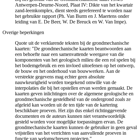
Antwerpen-Deurne-Noord, Plaat IV: Dikte van het kwartair
zand-leemkomplex, dient steeds gerefereerd te worden naar
het gebruikte rapport (Ph. Van Burm en J. Maertens onder
leiding van E. De Beer, W. De Breuck en W. Van Impe).
Overige beperkingen
Quote uit de verklarende teksten bij de grondmechanische
kaarten: "De grondmechanische kaarten beantwoorden aan
een behoefte naar een samenvattende weergave van die
komponenten van het geologisch milieu die een rol spelen bij
het bodemgebruik en een invloed uitoefenen op het ontwerp,
de bouw en het onderhoud van bouwwerken. Aan de
verstrekte gegevens mag echter geen absolute
nauwkeurigheid worden toegekend omwille van de
interpolaties die bij het opstellen ervan werden gemaakt. De
kaarten geven inlichtingen over de algemene geologische en
grondmechanische gesteldheid van de ondergrond zoals ze
afgeleid kan worden uit de ten tijde van de kartering
beschikbare proeven. Het zijn dus enkel richtinggevende
documenten en de auteurs kunnen niet verantwoordelijk
gesteld worden voor mogelijke toepassingen ervan. De
grondmechanische kaarten kunnen de gebruiker in geen geval
vrijstellen van het verrichten van aanvullende proeven in
functie van welomschreven projecten."