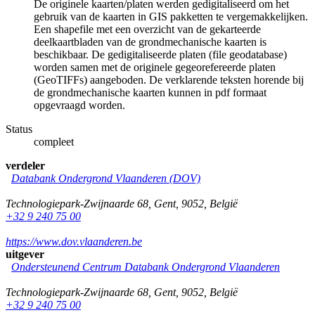
De originele kaarten/platen werden gedigitaliseerd om het
gebruik van de kaarten in GIS pakketten te vergemakkelijken.
Een shapefile met een overzicht van de gekarteerde
deelkaartbladen van de grondmechanische kaarten is
beschikbaar. De gedigitaliseerde platen (file geodatabase)
worden samen met de originele gegeorefereerde platen
(GeoTIFFs) aangeboden. De verklarende teksten horende bij
de grondmechanische kaarten kunnen in pdf formaat
opgevraagd worden.
Status
compleet
verdeler
Databank Ondergrond Vlaanderen (DOV)
Technologiepark-Zwijnaarde 68
,
Gent
,
9052
,
België
+32 9 240 75 00
https://www.dov.vlaanderen.be
uitgever
Ondersteunend Centrum Databank Ondergrond Vlaanderen
Technologiepark-Zwijnaarde 68
,
Gent
,
9052
,
België
+32 9 240 75 00