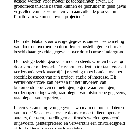
gesteld worden voor mogelijke toepassingen ervan. De
grondmechanische kaarten kunnen de gebruiker in geen geval
vrijstellen van het verrichten van aanvullende proeven in
functie van welomschreven projecten."
De in de databank aanwezige gegevens zijn een verzameling
van door de overheid en door diverse instellingen en firma's
beschikbaar gestelde gegevens over de Vlaamse Ondergrond.
De medegedeelde gegevens moeten steeds worden bevestigd
door verder onderzoek. De gebruiker dient in te staan voor dit
verder onderzoek waarbij hij rekening moet houden met het
specifieke aspect van zijn project, studie of interesse. Dit
verder onderzoek kan bestaan uit het uitvoeren van
bijkomende proeven en metingen, eigen waarnemingen,
verder opzoekingswerk, raadplegen van historische gegevens,
raadplegen van experten, e.a.
In een verzameling van gegevens waarvan de oudste dateren
van in de 19e eeuw en welke door de meest uiteenlopende
auteurs, diensten, instellingen en firma's werden genoteerd,
uitgevoerd, geïnterpreteerd en verwerkt is een onvolledigheid
of fout of tegenspraak steeds mogelijk.