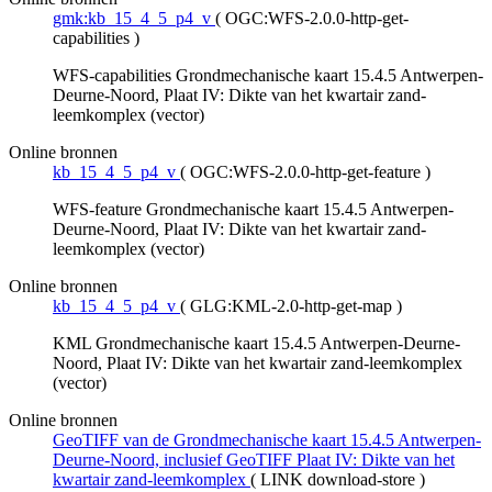
gmk:kb_15_4_5_p4_v
(
OGC:WFS-2.0.0-http-get-
capabilities
)
WFS-capabilities Grondmechanische kaart 15.4.5 Antwerpen-
Deurne-Noord, Plaat IV: Dikte van het kwartair zand-
leemkomplex (vector)
Online bronnen
kb_15_4_5_p4_v
(
OGC:WFS-2.0.0-http-get-feature
)
WFS-feature Grondmechanische kaart 15.4.5 Antwerpen-
Deurne-Noord, Plaat IV: Dikte van het kwartair zand-
leemkomplex (vector)
Online bronnen
kb_15_4_5_p4_v
(
GLG:KML-2.0-http-get-map
)
KML Grondmechanische kaart 15.4.5 Antwerpen-Deurne-
Noord, Plaat IV: Dikte van het kwartair zand-leemkomplex
(vector)
Online bronnen
GeoTIFF van de Grondmechanische kaart 15.4.5 Antwerpen-
Deurne-Noord, inclusief GeoTIFF Plaat IV: Dikte van het
kwartair zand-leemkomplex
(
LINK download-store
)