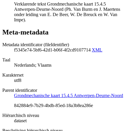
Verklarende tekst Grondmechanische kaart 15.4.5
Antwerpen-Deurne-Noord (Ph. Van Burm en J. Maertens
onder leiding van E. De Beer, W. De Breuck en W. Van
Impe).
Meta-metadata
Metadata identificator (fileIdentifier)
f5345e74-5bf6-42d1-b06f-4f2cd9107714
XML
Taal
Nederlands; Vlaams
Karakterset
utf8
Parent identificator
Grondmechanische kaart 15.4.5 Antwerpen-Deurne-Noord
842884e9-7b29-4bdb-85ed-18a3b8ea286e
Hiërarchisch niveau
dataset
Beschrijving hiërarchisch niveau