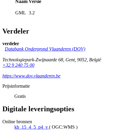
Naam
Versie
GML
3.2
Verdeler
verdeler
Databank Ondergrond Vlaanderen (DOV)
Technologiepark-Zwijnaarde 68
,
Gent
,
9052
,
België
+32 9 240 75 00
https://www.dov.vlaanderen.be
Prijsinformatie
Gratis
Digitale leveringsopties
Online bronnen
kb_15_4_5_p4_v
(
OGC:WMS
)