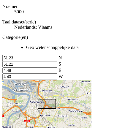
Noemer
5000
Taal dataset(serie)
Nederlands; Vlaams
Categorie(en)
Geo wetenschappelijke data
N
S
E
W