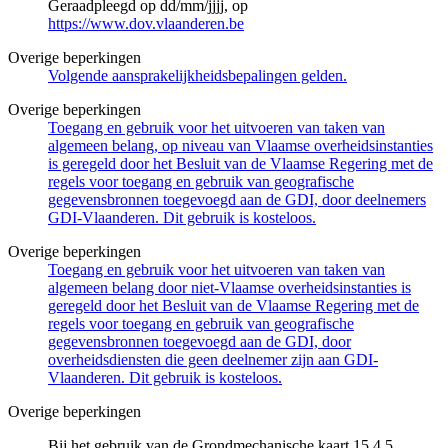
Geraadpleegd op dd/mm/jjjj, op
https://www.dov.vlaanderen.be
Overige beperkingen
Volgende aansprakelijkheidsbepalingen gelden.
Overige beperkingen
Toegang en gebruik voor het uitvoeren van taken van
algemeen belang, op niveau van Vlaamse overheidsinstanties
is geregeld door het Besluit van de Vlaamse Regering met de
regels voor toegang en gebruik van geografische
gegevensbronnen toegevoegd aan de GDI, door deelnemers
GDI-Vlaanderen. Dit gebruik is kosteloos.
Overige beperkingen
Toegang en gebruik voor het uitvoeren van taken van
algemeen belang door niet-Vlaamse overheidsinstanties is
geregeld door het Besluit van de Vlaamse Regering met de
regels voor toegang en gebruik van geografische
gegevensbronnen toegevoegd aan de GDI, door
overheidsdiensten die geen deelnemer zijn aan GDI-
Vlaanderen. Dit gebruik is kosteloos.
Overige beperkingen
Bij het gebruik van de Grondmechanische kaart 15.4.5