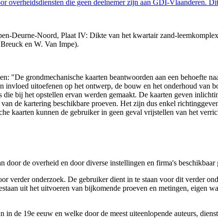
 overheidsdiensten die geen deelnemer zijn aan GDI-Vlaanderen. Dit 
n-Deurne-Noord, Plaat IV: Dikte van het kwartair zand-leemkomplex, d
 Breuck en W. Van Impe).
arten: "De grondmechanische kaarten beantwoorden aan een behoefte n
 een invloed uitoefenen op het ontwerp, de bouw en het onderhoud van
 die bij het opstellen ervan werden gemaakt. De kaarten geven inlich
e van de kartering beschikbare proeven. Het zijn dus enkel richtinggev
e kaarten kunnen de gebruiker in geen geval vrijstellen van het verri
n door de overheid en door diverse instellingen en firma's beschikbaa
verder onderzoek. De gebruiker dient in te staan voor dit verder ond
n bestaan uit het uitvoeren van bijkomende proeven en metingen, eigen
 in de 19e eeuw en welke door de meest uiteenlopende auteurs, diensten