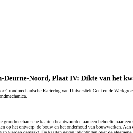
-Deurne-Noord, Plaat IV: Dikte van het kw
or Grondmechanische Kartering van Universiteit Gent en de Werkgroe
Grondmechanica.
 "De grondmechanische kaarten beantwoorden aan een behoefte naar ee
efenen op het ontwerp, de bouw en het onderhoud van bouwwerken. Aan 
n ervan werden gemaakt. De kaarten geven inlichtingen over de algemen