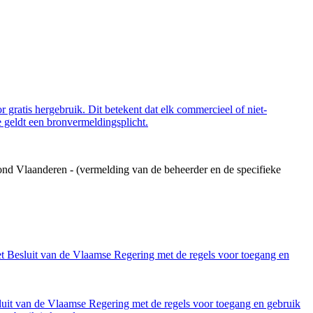
 gratis hergebruik. Dit betekent dat elk commercieel of niet-
 geldt een bronvermeldingsplicht.
ond Vlaanderen - (vermelding van de beheerder en de specifieke
et Besluit van de Vlaamse Regering met de regels voor toegang en
luit van de Vlaamse Regering met de regels voor toegang en gebruik