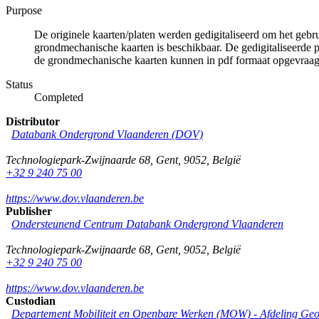
Purpose
De originele kaarten/platen werden gedigitaliseerd om het gebr
grondmechanische kaarten is beschikbaar. De gedigitaliseerde 
de grondmechanische kaarten kunnen in pdf formaat opgevraa
Status
Completed
Distributor
Databank Ondergrond Vlaanderen (DOV)
Technologiepark-Zwijnaarde 68
,
Gent
,
9052
,
België
+32 9 240 75 00
https://www.dov.vlaanderen.be
Publisher
Ondersteunend Centrum Databank Ondergrond Vlaanderen
Technologiepark-Zwijnaarde 68
,
Gent
,
9052
,
België
+32 9 240 75 00
https://www.dov.vlaanderen.be
Custodian
Departement Mobiliteit en Openbare Werken (MOW) - Afdeling Geo