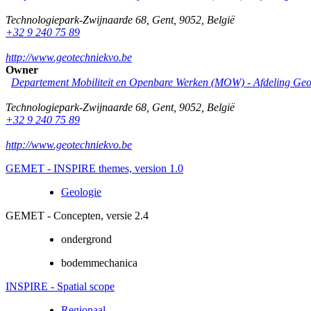
Technologiepark-Zwijnaarde 68
,
Gent
,
9052
,
België
+32 9 240 75 89
http://www.geotechniekvo.be
Owner
Departement Mobiliteit en Openbare Werken (MOW) - Afdeling Geo
Technologiepark-Zwijnaarde 68
,
Gent
,
9052
,
België
+32 9 240 75 89
http://www.geotechniekvo.be
GEMET - INSPIRE themes, version 1.0
Geologie
GEMET - Concepten, versie 2.4
ondergrond
bodemmechanica
INSPIRE - Spatial scope
Regionaal