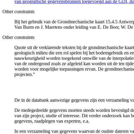
van geografische gegevensbronnen toegevoegd aan de GDI, door
Other constraints
Bij het gebruik van de Grondmechanische kaart 15.4.5 Antwerpe
Van Burm en J. Maertens onder leiding van E. De Beer, W. De
Other constraints
Quote uit de verklarende teksten bij de grondmechanische ka
geologisch milieu die een rol spelen bij het bodemgebruik en
nauwkeurigheid worden toegekend omwille van de interpolaties
van de ondergrond zoals ze afgeleid kan worden uit de ten tijd
worden voor mogelijke toepassingen ervan. De grondmechanisch
projecten."
De in de databank aanwezige gegevens zijn een verzameling va
De medegedeelde gegevens moeten steeds worden bevestigd door 
van zijn project, studie of interesse. Dit verder onderzoek ka
gegevens, raadplegen van experten, e.a.
In een verzameling van gegevens waarvan de oudste dateren van