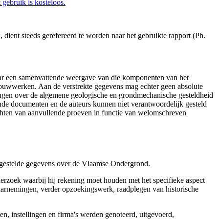
gebruik is kosteloos.
ient steeds gerefereerd te worden naar het gebruikte rapport (Ph.
aar een samenvattende weergave van die komponenten van het
 bouwwerken. Aan de verstrekte gegevens mag echter geen absolute
tingen over de algemene geologische en grondmechanische gesteldheid
ende documenten en de auteurs kunnen niet verantwoordelijk gesteld
chten van aanvullende proeven in functie van welomschreven
r gestelde gegevens over de Vlaamse Ondergrond.
erzoek waarbij hij rekening moet houden met het specifieke aspect
 waarnemingen, verder opzoekingswerk, raadplegen van historische
, instellingen en firma's werden genoteerd, uitgevoerd,