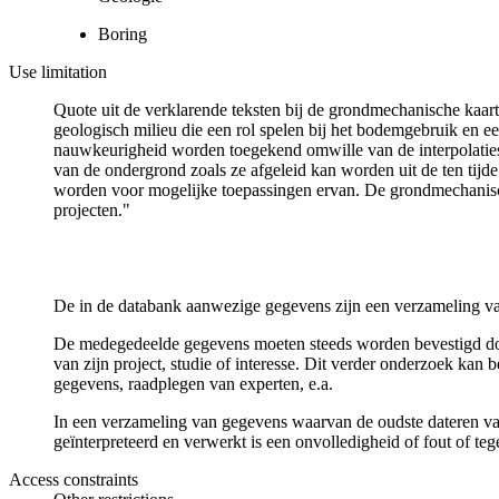
Boring
Use limitation
Quote uit de verklarende teksten bij de grondmechanische ka
geologisch milieu die een rol spelen bij het bodemgebruik en
nauwkeurigheid worden toegekend omwille van de interpolaties
van de ondergrond zoals ze afgeleid kan worden uit de ten tijd
worden voor mogelijke toepassingen ervan. De grondmechanisch
projecten."
De in de databank aanwezige gegevens zijn een verzameling va
De medegedeelde gegevens moeten steeds worden bevestigd door 
van zijn project, studie of interesse. Dit verder onderzoek ka
gegevens, raadplegen van experten, e.a.
In een verzameling van gegevens waarvan de oudste dateren van
geïnterpreteerd en verwerkt is een onvolledigheid of fout of te
Access constraints