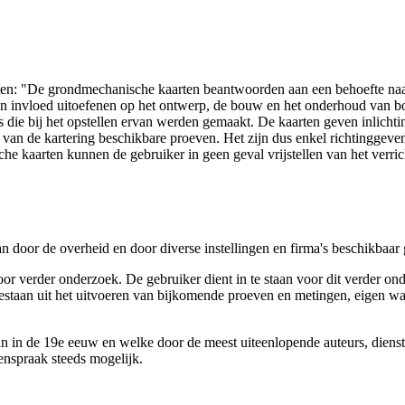
arten: "De grondmechanische kaarten beantwoorden aan een behoefte n
 een invloed uitoefenen op het ontwerp, de bouw en het onderhoud van
 die bij het opstellen ervan werden gemaakt. De kaarten geven inlich
e van de kartering beschikbare proeven. Het zijn dus enkel richtinggev
e kaarten kunnen de gebruiker in geen geval vrijstellen van het verri
n door de overheid en door diverse instellingen en firma's beschikbaa
verder onderzoek. De gebruiker dient in te staan voor dit verder ond
n bestaan uit het uitvoeren van bijkomende proeven en metingen, eigen
 in de 19e eeuw en welke door de meest uiteenlopende auteurs, diensten
genspraak steeds mogelijk.