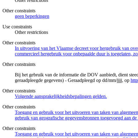
Other restrictions
Other constraints
geen beperkingen
Use constraints
Other restrictions
Other constraints
In uitvoering van het Vlaamse decreet voor hergebruik van overh
commercieel hergebruik voor onbepaalde duur is toegelaten, zo
Other constraints
Bij het gebruik van de informatie die DOV aanbiedt, dient ste
geraadpleegde gegevens) - Geraadpleegd op dd/mm/jjjj, op
htt
Other constraints
Volgende aansprakelijkheidsbepalingen gelden.
Other constraints
Toegang en gebruik voor het uitvoeren van taken van algemeen 
gebruik van geografische gegevensbronnen toegevoegd aan de 
Other constraints
Toegang en gebruik voor het uitvoeren van taken van algemeen 