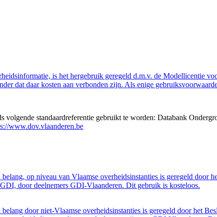
eidsinformatie, is het hergebruik geregeld d.m.v. de Modellicentie voor
nder dat daar kosten aan verbonden zijn. Als enige gebruiksvoorwaarde
eds volgende standaardreferentie gebruikt te worden: Databank Ondergr
ps://www.dov.vlaanderen.be
belang, op niveau van Vlaamse overheidsinstanties is geregeld door h
GDI, door deelnemers GDI-Vlaanderen. Dit gebruik is kosteloos.
belang door niet-Vlaamse overheidsinstanties is geregeld door het Bes