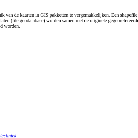
uik van de kaarten in GIS pakketten te vergemakkelijken. Een shapefile
platen (file geodatabase) worden samen met de originele gegeorefereer
gd worden.
techniek