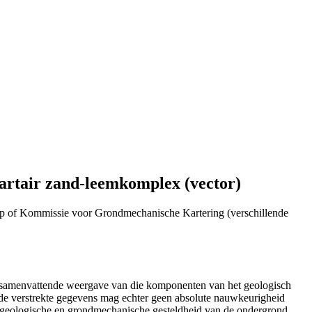
artair zand-leemkomplex (vector)
p of Kommissie voor Grondmechanische Kartering (verschillende
n samenvattende weergave van die komponenten van het geologisch
de verstrekte gegevens mag echter geen absolute nauwkeurigheid
e geologische en grondmechanische gesteldheid van de ondergrond