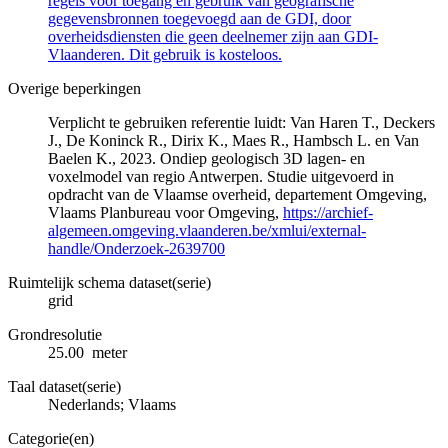
regels voor toegang en gebruik van geografische
gegevensbronnen toegevoegd aan de GDI, door
overheidsdiensten die geen deelnemer zijn aan GDI-
Vlaanderen. Dit gebruik is kosteloos.
Overige beperkingen
Verplicht te gebruiken referentie luidt: Van Haren T., Deckers
J., De Koninck R., Dirix K., Maes R., Hambsch L. en Van
Baelen K., 2023. Ondiep geologisch 3D lagen- en
voxelmodel van regio Antwerpen. Studie uitgevoerd in
opdracht van de Vlaamse overheid, departement Omgeving,
Vlaams Planbureau voor Omgeving,
https://archief-
algemeen.omgeving.vlaanderen.be/xmlui/external-
handle/Onderzoek-2639700
Ruimtelijk schema dataset(serie)
grid
Grondresolutie
25.00 meter
Taal dataset(serie)
Nederlands; Vlaams
Categorie(en)