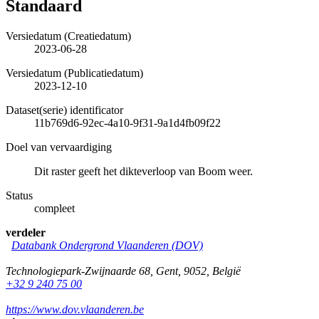
Standaard
Versiedatum (Creatiedatum)
2023-06-28
Versiedatum (Publicatiedatum)
2023-12-10
Dataset(serie) identificator
11b769d6-92ec-4a10-9f31-9a1d4fb09f22
Doel van vervaardiging
Dit raster geeft het dikteverloop van Boom weer.
Status
compleet
verdeler
Databank Ondergrond Vlaanderen (DOV)
Technologiepark-Zwijnaarde 68
,
Gent
,
9052
,
België
+32 9 240 75 00
https://www.dov.vlaanderen.be