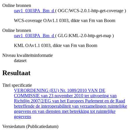
Online bronnen
oav1_0303PA_Bm_d
(
OGC:WCS-2.0.1-http-get-coverage
)
WCS-coverage OAv1.1 0303, dikte van Fm van Boom
Online bronnen
oav1_0303PA_Bm_d
(
GLG:KML-2.0-http-get-map
)
KML OAv1.1 0303, dikte van Fm van Boom
Niveau kwaliteitsinformatie
dataset
Resultaat
Titel specificatie
VERORDENING (EU) Nr. 1089/2010 VAN DE
COMMISSIE van 23 november 2010 ter uitvoering van
Richtlijn 2007/2/EG van het Europees Parlement en de Raad
betreffende de interoperabiliteit van verzamelingen ruimtelijke
gegevens en van diensten met betrekking tot ruimtelijke
gegevens
Versiedatum (Publicatiedatum)