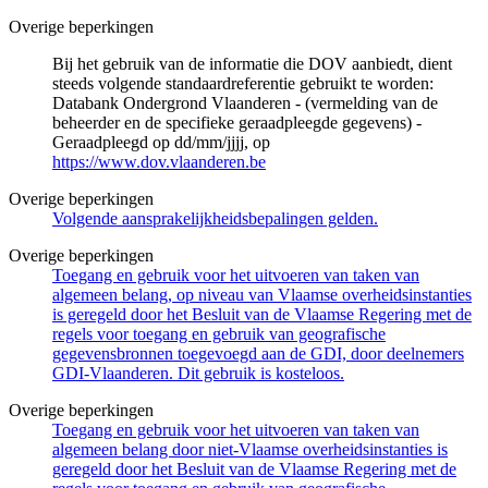
Overige beperkingen
Bij het gebruik van de informatie die DOV aanbiedt, dient
steeds volgende standaardreferentie gebruikt te worden:
Databank Ondergrond Vlaanderen - (vermelding van de
beheerder en de specifieke geraadpleegde gegevens) -
Geraadpleegd op dd/mm/jjjj, op
https://www.dov.vlaanderen.be
Overige beperkingen
Volgende aansprakelijkheidsbepalingen gelden.
Overige beperkingen
Toegang en gebruik voor het uitvoeren van taken van
algemeen belang, op niveau van Vlaamse overheidsinstanties
is geregeld door het Besluit van de Vlaamse Regering met de
regels voor toegang en gebruik van geografische
gegevensbronnen toegevoegd aan de GDI, door deelnemers
GDI-Vlaanderen. Dit gebruik is kosteloos.
Overige beperkingen
Toegang en gebruik voor het uitvoeren van taken van
algemeen belang door niet-Vlaamse overheidsinstanties is
geregeld door het Besluit van de Vlaamse Regering met de