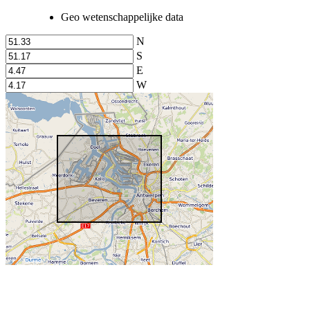
Geo wetenschappelijke data
N
S
E
W