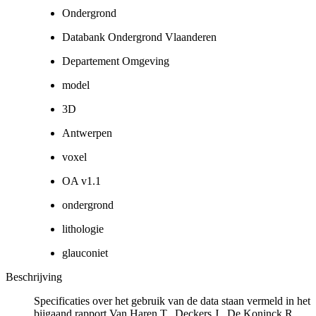
Ondergrond
Databank Ondergrond Vlaanderen
Departement Omgeving
model
3D
Antwerpen
voxel
OA v1.1
ondergrond
lithologie
glauconiet
Beschrijving
Specificaties over het gebruik van de data staan vermeld in het
bijgaand rapport Van Haren T., Deckers J., De Koninck R.,