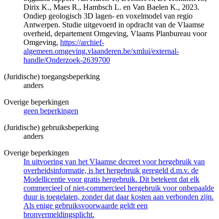
Dirix K., Maes R., Hambsch L. en Van Baelen K., 2023.
Ondiep geologisch 3D lagen- en voxelmodel van regio
Antwerpen. Studie uitgevoerd in opdracht van de Vlaamse
overheid, departement Omgeving, Vlaams Planbureau voor
Omgeving,
https://archief-
algemeen.omgeving.vlaanderen.be/xmlui/external-
handle/Onderzoek-2639700
(Juridische) toegangsbeperking
anders
Overige beperkingen
geen beperkingen
(Juridische) gebruiksbeperking
anders
Overige beperkingen
In uitvoering van het Vlaamse decreet voor hergebruik van
overheidsinformatie, is het hergebruik geregeld d.m.v. de
Modellicentie voor gratis hergebruik. Dit betekent dat elk
commercieel of niet-commercieel hergebruik voor onbepaalde
duur is toegelaten, zonder dat daar kosten aan verbonden zijn.
Als enige gebruiksvoorwaarde geldt een
bronvermeldingsplicht.