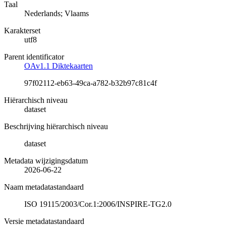
Taal
Nederlands; Vlaams
Karakterset
utf8
Parent identificator
OAv1.1 Diktekaarten
97f02112-eb63-49ca-a782-b32b97c81c4f
Hiërarchisch niveau
dataset
Beschrijving hiërarchisch niveau
dataset
Metadata wijzigingsdatum
2026-06-22
Naam metadatastandaard
ISO 19115/2003/Cor.1:2006/INSPIRE-TG2.0
Versie metadatastandaard