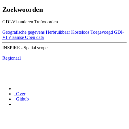
Zoekwoorden
GDI-Vlaanderen Trefwoorden
Geografische gegevens
Herbruikbaar
Kosteloos
Toegevoegd GDI-
Vl
Vlaamse Open data
INSPIRE - Spatial scope
Regionaal
Over
Github