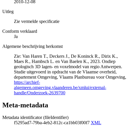
2010-12-08
Uitleg
Zie vermelde specificatie
Conform verklaard
Ja
Algemene beschrijving herkomst
Zie: Van Haren T., Deckers J., De Koninck R., Dirix K.,
Maes R., Hambsch L. en Van Baelen K., 2023. Ondiep
geologisch 3D lagen- en voxelmodel van regio Antwerpen.
Studie uitgevoerd in opdracht van de Vlaamse overheid,
departement Omgeving, Vlaams Planbureau voor Omgeving,
https://archief-
algemeen.omgeving.vlaanderen.be/xmlui/external-
handle/Onderzoek-2639700
Meta-metadata
Metadata identificator (fileIdentifier)
f5295ad7-79ba-4eb2-812c-ca1bb03f00f7
XML