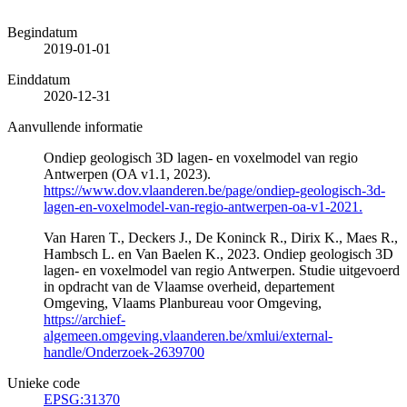
Begindatum
2019-01-01
Einddatum
2020-12-31
Aanvullende informatie
Ondiep geologisch 3D lagen- en voxelmodel van regio
Antwerpen (OA v1.1, 2023).
https://www.dov.vlaanderen.be/page/ondiep-geologisch-3d-
lagen-en-voxelmodel-van-regio-antwerpen-oa-v1-2021.
Van Haren T., Deckers J., De Koninck R., Dirix K., Maes R.,
Hambsch L. en Van Baelen K., 2023. Ondiep geologisch 3D
lagen- en voxelmodel van regio Antwerpen. Studie uitgevoerd
in opdracht van de Vlaamse overheid, departement
Omgeving, Vlaams Planbureau voor Omgeving,
https://archief-
algemeen.omgeving.vlaanderen.be/xmlui/external-
handle/Onderzoek-2639700
Unieke code
EPSG:31370