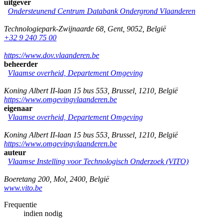
uitgever
Ondersteunend Centrum Databank Ondergrond Vlaanderen
Technologiepark-Zwijnaarde 68
,
Gent
,
9052
,
België
+32 9 240 75 00
https://www.dov.vlaanderen.be
beheerder
Vlaamse overheid, Departement Omgeving
Koning Albert II-laan 15 bus 553
,
Brussel
,
1210
,
België
https://www.omgevingvlaanderen.be
eigenaar
Vlaamse overheid, Departement Omgeving
Koning Albert II-laan 15 bus 553
,
Brussel
,
1210
,
België
https://www.omgevingvlaanderen.be
auteur
Vlaamse Instelling voor Technologisch Onderzoek (VITO)
Boeretang 200
,
Mol
,
2400
,
België
www.vito.be
Frequentie
indien nodig